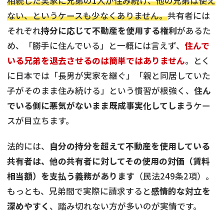
相続した実家に兄弟の1人が住み続け、他の兄弟は使え
ない、というケースも少なくありません。
共有者には
それぞれ
持分に応じて不動産を使用する権利
があるた
め、「勝手に住んでいる」と一概には言えず、
住んで
いる兄弟を退去させるのは簡単ではありません
。とく
に日本では「長男が実家を継ぐ」「親と同居していた
子がそのまま住み続ける」という慣習が根強く、
住ん
でいる側に悪気がないまま既成事実化してしまう
ケー
スが目立ちます。
法的には、
自分の持分を超えて不動産を使用している
共有者は、他の共有者に対してその使用の対価（賃料
相当額）を支払う義務があります
（民法249条2項）。
もっとも、兄弟間で実際に請求すると
感情的な対立を
深めやすく
、踏み切れない方が多いのが実情です。