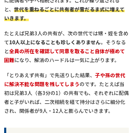
に配偶者や子へ相続されます。これが繰り返される
と、
世代を重ねるごとに共有者が雪だるま式に増えて
いきます。
たとえば兄弟3人の共有が、次の世代では甥・姪を含め
て
10人以上になることも珍しくありません
。そうなる
と
全員の所在を確認して同意を取ること自体が極めて
困難
になり、解消のハードルは一気に上がります。
「とりあえず共有」で先送りした結果、
子や孫の世代
に解決不能な問題を残してしまう
のです。たとえば当
初は兄弟3人（各3分の1）の共有でも、それぞれに配偶
者と子がいれば、二次相続を経て持分はさらに細分化
され、関係者が9人・12人と膨らんでいきます。