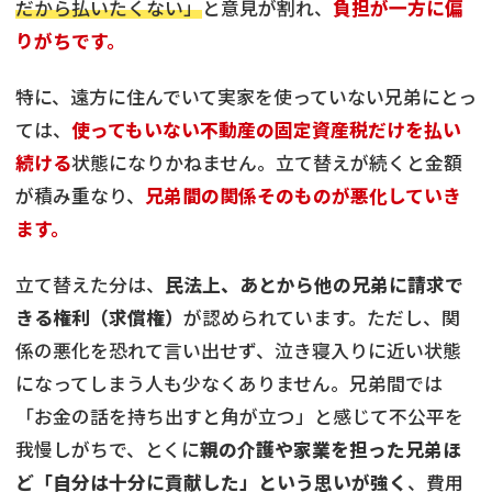
だから払いたくない」
と意見が割れ、
負担が一方に偏
りがちです。
特に、遠方に住んでいて実家を使っていない兄弟にとっ
ては、
使ってもいない不動産の固定資産税だけを払い
続ける
状態になりかねません。立て替えが続くと金額
が積み重なり、
兄弟間の関係そのものが悪化していき
ます。
立て替えた分は、
民法上、あとから他の兄弟に請求で
きる権利（求償権）
が認められています。ただし、関
係の悪化を恐れて言い出せず、泣き寝入りに近い状態
になってしまう人も少なくありません。兄弟間では
「お金の話を持ち出すと角が立つ」と感じて不公平を
我慢しがちで、とくに
親の介護や家業を担った兄弟ほ
ど「自分は十分に貢献した」という思いが強く
、費用