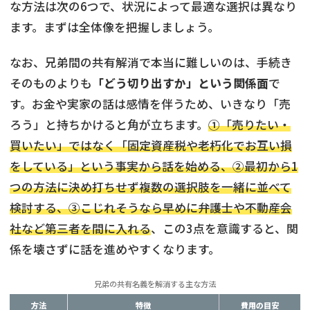
な方法は次の6つで、状況によって最適な選択は異なり
ます。まずは全体像を把握しましょう。
なお、兄弟間の共有解消で本当に難しいのは、手続き
そのものよりも
「どう切り出すか」という関係面
で
す。お金や実家の話は感情を伴うため、いきなり「売
ろう」と持ちかけると角が立ちます。
①「売りたい・
買いたい」ではなく「固定資産税や老朽化でお互い損
をしている」という事実から話を始める、②最初から1
つの方法に決め打ちせず複数の選択肢を一緒に並べて
検討する、③こじれそうなら早めに弁護士や不動産会
社など第三者を間に入れる
、この3点を意識すると、関
係を壊さずに話を進めやすくなります。
兄弟の共有名義を解消する主な方法
方法
特徴
費用の目安