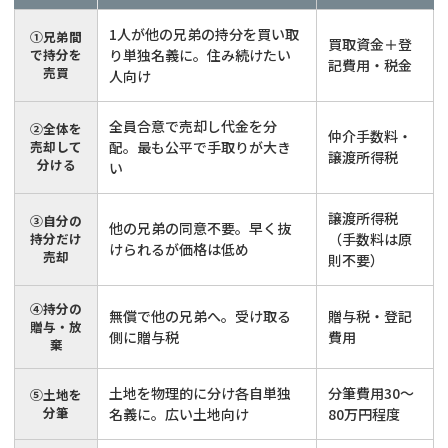
1人が他の兄弟の持分を買い取
①兄弟間
買取資金＋登
で持分を
り単独名義に。住み続けたい
記費用・税金
売買
人向け
全員合意で売却し代金を分
②全体を
仲介手数料・
売却して
配。最も公平で手取りが大き
譲渡所得税
分ける
い
譲渡所得税
③自分の
他の兄弟の同意不要。早く抜
持分だけ
（手数料は原
けられるが価格は低め
売却
則不要）
④持分の
無償で他の兄弟へ。受け取る
贈与税・登記
贈与・放
側に贈与税
費用
棄
土地を物理的に分け各自単独
分筆費用30〜
⑤土地を
共有持分
の売却でお悩みならこちら
分筆
名義に。広い土地向け
80万円程度
営業時間外
（メール問合せなら24時間受付）