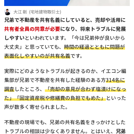
借地
共有持分
共有持分
底地
大江 剛
(
宅地建物取引士
)
兄弟で不動産を共有名義にしていると、売却や活用に
業者を探す
ゴミ屋敷
訳あり不動産
任意売却
不動産投資
共有者全員の同意が必要
になり、将来トラブルに発展
しやすい
といわれています。「今は兄弟仲が良いから
リースバック
土地売却
不動産相続
大丈夫」と思っていても、
時間の経過とともに問題が
表面化しやすいのが共有名義
です。
借地
不動産リースバック
実際にどのようなトラブルが起きるのか、イエコン編
任意売却
空き家
集部が兄弟で不動産を共有した経験のある方
314名に
調査
したところ、
「売却の意見が合わず塩漬けになっ
アンケート調査
た」「固定資産税や修繕費の負担でもめた」
といった
声が数多く寄せられました。
不動産の現場でも、兄弟の共有名義をきっかけとした
トラブルの相談は少なくありません。とはいえ、
兄弟