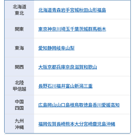
北海道
北海道
青森
岩手
宮城
秋田
山形
福島
東北
関東
東京
神奈川
埼玉
千葉
茨城
群馬
栃木
東海
愛知
静岡
岐阜
山梨
関西
大阪
京都
兵庫
奈良
滋賀
和歌山
北陸
長野
石川
福井
富山
新潟
三重
甲信越
中国
広島
岡山
山口
島根
鳥取
徳島
香川
愛媛
高知
四国
九州
福岡
佐賀
長崎
熊本
大分
宮崎
鹿児島
沖縄
沖縄