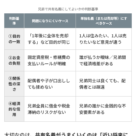
兄弟で共有名義にしてよいかの判断基準
判断基
単独名義（または売却等）にす
問題になりにくいケース
準
べきケース
「1年後に全体を売却
1人は住みたい、1人は売
①目的
の一致
する」など目的が同じ
りたいなど意見が違う
固定資産税・修繕費の
誰が払うか曖昧／兄弟間
②お金
の負担
支払いルールが明確
で経済格差がある
③関係
配偶者や子が口出しし
兄弟同士は良くても、配
性の深
ても揉めない
偶者とは疎遠
さ
④経済
兄弟全員に借金や税金
兄弟の誰かに金銭的な不
的な信
滞納のリスクがない
安要素がある
用
大切なのは、
共有名義がうまくいくのは「近い将来に