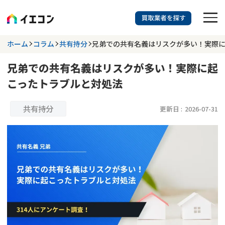
訳あり物件に強い業者を探す
ホーム
コラム
共有持分
兄弟での共有名義はリスクが多い！実際
兄弟での共有名義はリスクが多い！実際に起
都道府県を選択
相談内容を選択
こったトラブルと対処法
703
掲載業者
件
検索する
更新日 :
2026年07月31日
共有持分
更新日 :
2026-07-31
業者を探す
相談内容で探す
空き家
不動産コラム
事故物件
再建築不可
不動産売却
底地
再建築不可物件