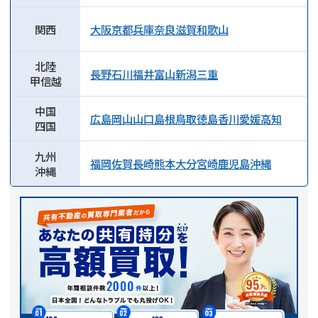
関西
大阪
京都
兵庫
奈良
滋賀
和歌山
北陸
長野
石川
福井
富山
新潟
三重
甲信越
中国
広島
岡山
山口
島根
鳥取
徳島
香川
愛媛
高知
四国
九州
福岡
佐賀
長崎
熊本
大分
宮崎
鹿児島
沖縄
沖縄