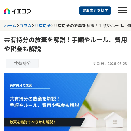
訳あり物件に強い業者を探す
ホーム
コラム
共有持分
共有持分の放棄を解説！手順やルール、
共有持分の放棄を解説！手順やルール、費用
都道府県を選択
相談内容を選択
や税金も解説
703
掲載業者
件
検索する
更新日 :
2026年07月31日
共有持分
更新日 :
2026-07-23
業者を探す
相談内容で探す
空き家
不動産コラム
事故物件
再建築不可
不動産売却
底地
再建築不可物件