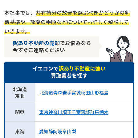
本記事では、
共有持分の放棄を選ぶべきかどうかの判
断基準や、放棄の手順などについても詳しく解説して
いきます。
訳あり不動産の売却
でお悩みなら
今すぐご連絡ください
イエコンで
訳あり不動産に強い
買取業者を探す
北海道
北海道
青森
岩手
宮城
秋田
山形
福島
東北
関東
東京
神奈川
埼玉
千葉
茨城
群馬
栃木
東海
愛知
静岡
岐阜
山梨