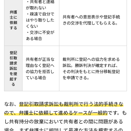
・共有者と連絡
が取れない
弁護
・疎遠で自分で
共有者への意思表示や登記手続
士に
はやり取りした
依頼
きの交渉を代理してもらえる。
くない
する
・交渉に不安が
ある場合
登記
引取
共有者が正当な
裁判所に登記への協力を求める
請求
理由なく登記へ
訴訟。勝訴判決が確定すれば、
訴訟
の協力を拒否し
その判決をもとに持分移転登記
を提
ている場合
を申請できる。
起す
る
なお、
登記引取請求訴訟も裁判所で行う法的手続きな
ので、弁護士に依頼して進めるケースが一般的
です。も
し共有持分の放棄において共有者との間に問題がある
場合、まず弁護士に相談して最適な方法を模索するの