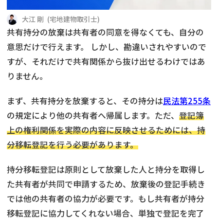
借地
共有持分
共有持分
底地
大江 剛
(
宅地建物取引士
)
共有持分の放棄は共有者の同意を得なくても、自分の
業者を探す
ゴミ屋敷
訳あり不動産
任意売却
不動産投資
意思だけで行えます。 しかし、勘違いされやすいので
すが、それだけで共有関係から抜け出せるわけではあ
リースバック
土地売却
不動産相続
りません。
借地
不動産リースバック
まず、共有持分を放棄すると、その持分は
民法第255条
の規定により他の共有者へ帰属します。ただ、
登記簿
任意売却
空き家
上の権利関係を実際の内容に反映させるためには、持
分移転登記を行う必要があります。
アンケート調査
持分移転登記は原則として放棄した人と持分を取得し
た共有者が共同で申請するため、放棄後の登記手続き
では他の共有者の協力が必要です。もし共有者が持分
移転登記に協力してくれない場合、単独で登記を完了