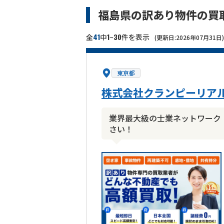
福島県の訳あり物件の買
41
1
30
全
中
~
件を表示
(更新日:2026年07月31日)
東京都
株式会社クランピーリア
業界最大級の士業ネットワーク
さい！