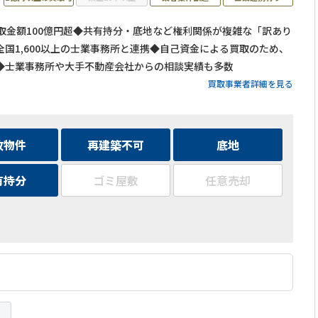
買取金額100億円超◆共有持分・底地など権利関係が複雑な「訳あり
国1,600以上の士業事務所と連携◆自己資金による買取のため、
◆士業事務所や大手不動産会社からの相談実績も多数
買取事業者詳細を見る
故物件
再建築不可
底地
有持分
ゴミ屋敷
任意売却