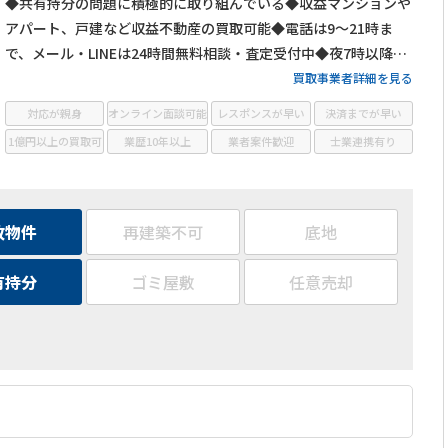
◆共有持分の問題に積極的に取り組んでいる◆収益マンションや
アパート、戸建など収益不動産の買取可能◆電話は9～21時ま
で、メール・LINEは24時間無料相談・査定受付中◆夜7時以降も
営業
買取事業者詳細を見る
対応が親身
オンライン面談可能
レスポンスが早い
決済までが早い
1億円以上の買取可
業歴10年以上
業者案件歓迎
士業連携有り
故物件
再建築不可
底地
有持分
ゴミ屋敷
任意売却