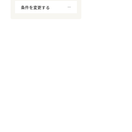
条件を変更する
対応が親身
オンライン面談可能
レスポンスが早い
決済までが早い
1億円以上の買取可
業歴10年以上
業者案件歓迎
士業連携有り