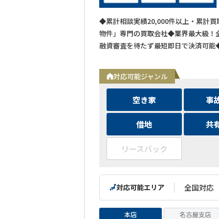
◆累計相談実績20,000件以上・累計
物件」専門の買取会社◆業界最大級！全
融資審査を待たず最短即日で決済可能
対応可能ジャンル
空き家
事
借地
共
リースバック
対応可能エリア
全国対応
本店
名古屋支店