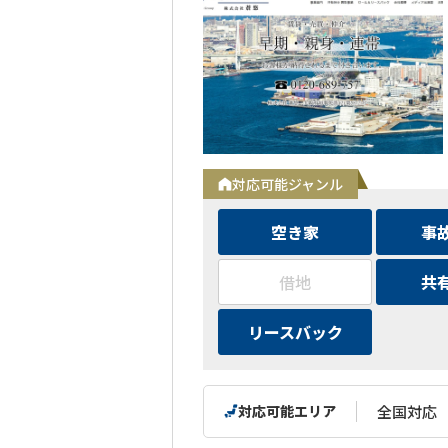
対応可能ジャンル
空き家
事
借地
共
リースバック
対応可能エリア
全国対応