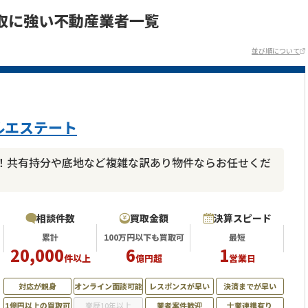
取に強い不動産業者一覧
並び順について
ルエステート
！共有持分や底地など複雑な訳あり物件ならお任せくだ
相談件数
買取金額
決算スピード
累計
100万円以下も買取可
最短
20,000
6
1
件以上
億円超
営業日
対応が親身
オンライン面談可能
レスポンスが早い
決済までが早い
1億円以上の買取可
業歴10年以上
業者案件歓迎
士業連携有り