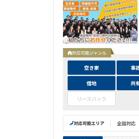
対応可能ジャンル
空き家
事
借地
共
リースバック
対応可能エリア
全国対応