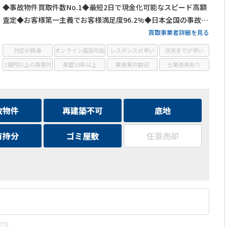
◆事故物件買取件数No.1◆最短2日で現金化可能なスピード高額
査定◆お客様第一主義でお客様満足度96.2%◆日本全国の事故物
件・訳あり物件の買取に対応！
買取事業者詳細を見る
対応が親身
オンライン面談可能
レスポンスが早い
決済までが早い
1億円以上の買取可
業歴10年以上
業者案件歓迎
士業連携有り
故物件
再建築不可
底地
有持分
ゴミ屋敷
任意売却