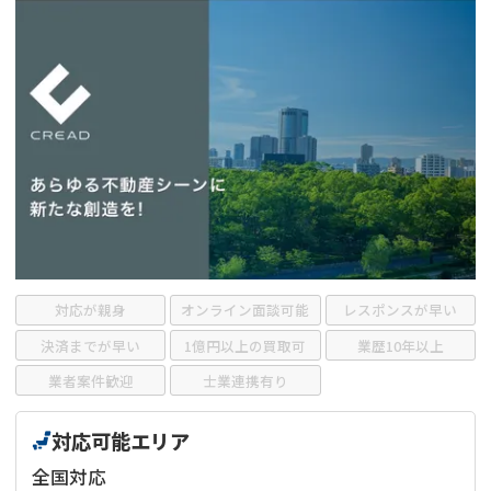
借地
共有持分
共有持分
底地
業者を探す
ゴミ屋敷
訳あり不動産
任意売却
不動産投資
リースバック
土地売却
不動産相続
借地
不動産リースバック
任意売却
空き家
対応が親身
オンライン面談可能
レスポンスが早い
アンケート調査
決済までが早い
1億円以上の買取可
業歴10年以上
業者案件歓迎
士業連携有り
対応可能エリア
全国対応