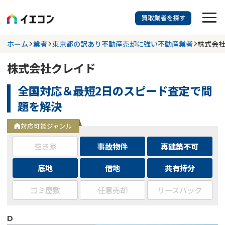
訳あり物件に強い業者を探す
ホーム
業者
東京都の訳あり不動産売却に強い不動産業者
株式会
株式会社クレイド
都道府県を選択
相談内容を選択
全国対応＆最短2日のスピード査定で問
703
掲載業者
件
検索する
題を解決
更新日 :
2026年07月31日
対応可能ジャンル
業者を探す
空き家
事故物件
再建築不可
相談内容で探す
底地
借地
共有持分
ゴミ屋敷
任意売却
リースバック
空き家
不動産コラム
事故物件
再建築不可
不動産売却
底地
再建築不可物件