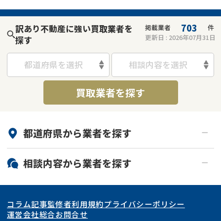
703
訳あり不動産に強い買取業者を
掲載業者
件
更新日 :
2026年07月31日
探す
都道府県を選択
相談内容を選択
買取業者を探す
都道府県から
業者
を探す
北海道・東北
相談内容から
業者
を探す
関東
北海道
青森県
空き家
事故物件
コラム記事
監修者
利用規約
プライバシーポリシー
再建築不可
底地
東海
岩手県
東京都
宮城県
神奈川県
運営会社
総合お問合せ