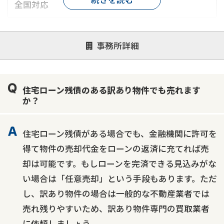
全国対応
対応が親身
オンライン面談可能
レスポンスが早い
事務所詳細
決済までが早い
1億円以上の買取可
業歴10年以上
業者案件歓迎
士業連携有り
住宅ローン残債のある訳あり物件でも売れます
か？
住宅ローン残債がある場合でも、金融機関に許可を
得て物件の売却代金をローンの返済に充てれば売
却は可能です。もしローンを完済できる見込みがな
い場合は「任意売却」という手段もあります。ただ
し、訳あり物件の場合は一般的な不動産業者では
売れ残りやすいため、訳あり物件専門の買取業者
に依頼しましょう。