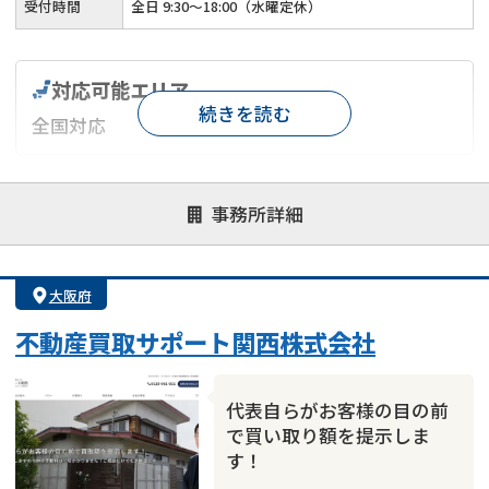
受付時間
全日 9:30～18:00（水曜定休）
対応可能エリア
続きを読む
全国対応
対応が親身
オンライン面談可能
レスポンスが早い
事務所詳細
決済までが早い
1億円以上の買取可
業歴10年以上
業者案件歓迎
士業連携有り
大阪府
不動産買取サポート関西株式会社
代表自らがお客様の目の前
で買い取り額を提示しま
す！