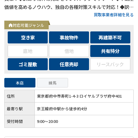
価値を高めるノウハウ、独自の各種対策スキルで対応！◆訳あ
買取事業者詳細を見る
り物件の買取エリアは全国対応！
対応可能ジャンル
空き家
事故物件
再建築不可
底地
借地
共有持分
ゴミ屋敷
任意売却
リースバック
本店
練馬
住所
東京都府中市寿町1-4-3 ロイヤルプラザ府中401
最寄り駅
京王線府中駅から徒歩約4分
受付時間
9:00～20:00