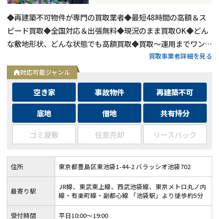
◆再建築不可物件が専門の買取業者◆最短48時間の高額＆ス
ピード買取◆全国対応＆出張無料◆現況のまま買取OK◆どん
な敷地形状、どんな状態でも高額買取◆買取〜運用までワンス
買取事業者詳細を見る
トップ対応◆無料査定＆相談はフォームから24時間受付
対応可能ジャンル
空き家
事故物件
再建築不可
底地
借地
共有持分
ゴミ屋敷
任意売却
リースバック
住所
東京都豊島区東池袋1-44-2 バラッシオ池袋702
JR線、東武東上線、西武池袋線、東京メトロ丸ノ内
最寄り駅
線・有楽町線・副都心線 「池袋駅」より徒歩約5分
受付時間
平日10:00～19:00