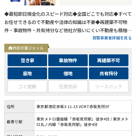
◆最短即日現金化のスピード対応◆全国どこでも対応◆すべて
お任せできるので不動産や法律の知識は不要◆再建築不可物
件・事故物件・共有持分など他社が扱いにくい不動産も積極買
買取事業者詳細を見る
取◆残置物・ゴミ屋敷・シロアリ被害がある物件もそのままで
買取
対応可能ジャンル
空き家
事故物件
再建築不可
底地
借地
共有持分
ゴミ屋敷
任意売却
リースバック
住所
東京都港区赤坂3-11-15 VORT赤坂見附5F
東京メトロ銀座線「赤坂見附駅」徒歩4分 / 東京メト
最寄り駅
ロ丸ノ内線「赤坂見附駅」徒歩4分