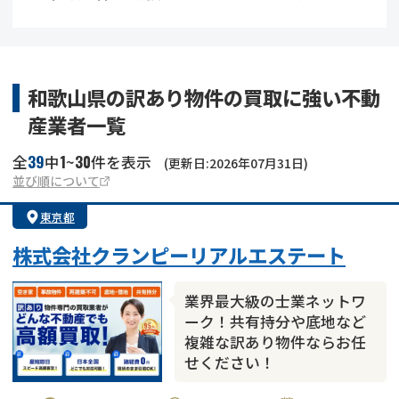
借地
共有持分
共有持分
底地
業者を探す
ゴミ屋敷
訳あり不動産
任意売却
不動産投資
和歌山県の訳あり物件の買取に強い不動
産業者一覧
リースバック
土地売却
不動産相続
39
1
30
全
中
~
件を表示
(更新日:2026年07月31日)
借地
不動産リースバック
並び順について
東京都
任意売却
空き家
株式会社クランピーリアルエステート
アンケート調査
業界最大級の士業ネットワ
ーク！共有持分や底地など
複雑な訳あり物件ならお任
せください！