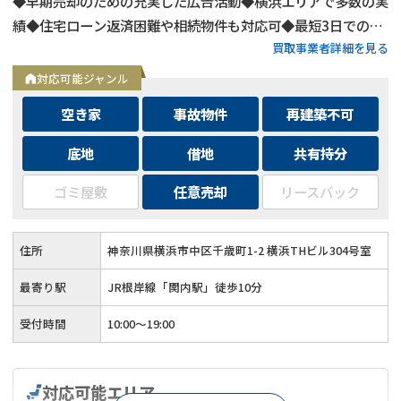
◆早期売却のための充実した広告活動◆横浜エリアで多数の実
績◆住宅ローン返済困難や相続物件も対応可◆最短3日での売
買取事業者詳細を見る
却も可能◆プロフェッショナルによる徹底サポート
対応可能ジャンル
空き家
事故物件
再建築不可
底地
借地
共有持分
ゴミ屋敷
任意売却
リースバック
住所
神奈川県横浜市中区千歳町1-2 横浜THビル304号室
最寄り駅
JR根岸線「関内駅」徒歩10分
受付時間
10:00～19:00
対応可能エリア