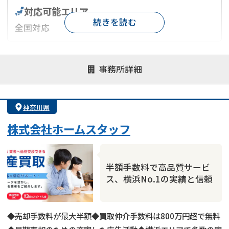
対応可能エリア
続きを読む
全国対応
対応が親身
オンライン面談可能
レスポンスが早い
事務所詳細
決済までが早い
1億円以上の買取可
業歴10年以上
業者案件歓迎
士業連携有り
神奈川県
株式会社ホームスタッフ
半額手数料で高品質サービ
ス、横浜No.1の実績と信頼
◆売却手数料が最大半額◆買取仲介手数料は800万円超で無料