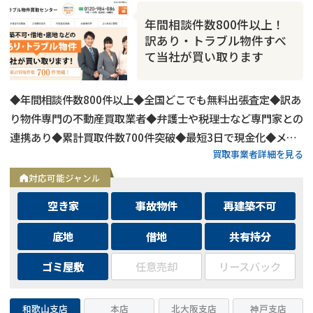
年間相談件数800件以上！
訳あり・トラブル物件すべ
て当社が買い取ります
◆年間相談件数800件以上◆全国どこでも無料出張査定◆訳あ
り物件専門の不動産買取業者◆弁護士や税理士など専門家との
連携あり◆累計買取件数700件突破◆最短3日で現金化◆メー
買取事業者詳細を見る
ルは24時間相談受付中
対応可能ジャンル
空き家
事故物件
再建築不可
底地
借地
共有持分
ゴミ屋敷
任意売却
リースバック
和歌山支店
本店
北大阪支店
神戸支店