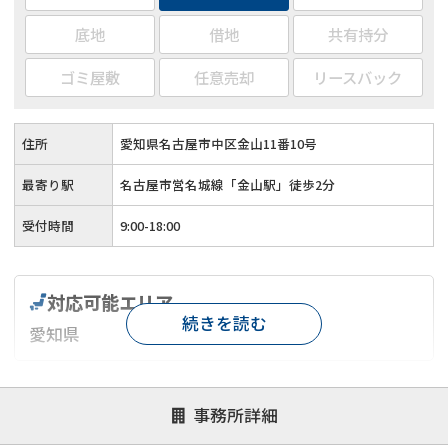
底地
借地
共有持分
ゴミ屋敷
任意売却
リースバック
住所
愛知県名古屋市中区金山11番10号
最寄り駅
名古屋市営名城線「金山駅」徒歩2分
受付時間
9:00-18:00
対応可能エリア
続きを読む
愛知県
対応が親身
オンライン面談可能
レスポンスが早い
事務所詳細
決済までが早い
1億円以上の買取可
業歴10年以上