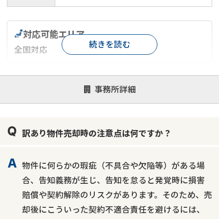
対応可能エリア
続きを読む
全国対応
対応が親身
オンライン面談可能
レスポンスが早い
事務所詳細
決済までが早い
1億円以上の買取可
業歴10年以上
業者案件歓迎
士業連携有り
訳あり物件売却時の注意点は何ですか？
物件に何らかの瑕疵（不具合や欠陥等）がある場
合、告知義務が生じ、告知を怠ると発覚時に損害
賠償や契約解除のリスクがあります。そのため、売
却後にこういった契約不適合責任を避けるには、