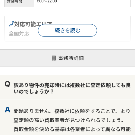
受付時間
7:00〜22:00
対応可能エリア
続きを読む
全国対応
対応が親身
オンライン面談可能
レスポンスが早い
事務所詳細
決済までが早い
1億円以上の買取可
業歴10年以上
業者案件歓迎
士業連携有り
訳あり物件の売却時には複数社に査定依頼しても良
いのでしょうか？
問題ありません。複数社に依頼をすることで、より
査定額の高い買取業者が見つけられるでしょう。
買取金額を決める基準は各業者によって異なる可能