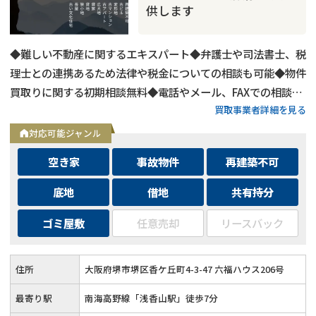
供します
◆難しい不動産に関するエキスパート◆弁護士や司法書士、税
理士との連携あるため法律や税金についての相談も可能◆物件
買取りに関する初期相談無料◆電話やメール、FAXでの相談可
買取事業者詳細を見る
能◆メールは24時間相談受付中
対応可能ジャンル
空き家
事故物件
再建築不可
底地
借地
共有持分
ゴミ屋敷
任意売却
リースバック
住所
大阪府堺市堺区香ケ丘町4-3-47 六福ハウス206号
最寄り駅
南海高野線「浅香山駅」徒歩7分