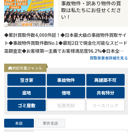
事故物件・訳あり物件の買
取は私たちにお任せくださ
い！
◆累計買取件数4,000件超！◆日本最大級の事故物件買取サイ
ト◆事故物件買取件数No.1◆最短2日で現金化可能なスピード
高額査定◆お客様第一主義でお客様満足度96.2%◆日本全国
買取事業者詳細を見る
の事故物件・訳あり物件の買取に対応！
対応可能ジャンル
空き家
事故物件
再建築不可
底地
借地
共有持分
ゴミ屋敷
任意売却
リースバック
本店
東京支店