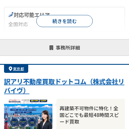
対応可能エリア
続きを読む
全国対応
対応が親身
オンライン面談可能
レスポンスが早い
事務所詳細
決済までが早い
1億円以上の買取可
業歴10年以上
業者案件歓迎
士業連携有り
東京都
訳アリ不動産買取ドットコム（株式会社リ
バイヴ）
再建築不可物件に特化！全
国どこでも最短48時間スピ
ード買取