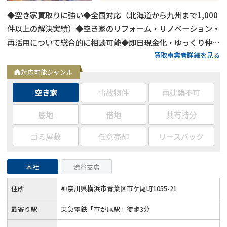
◆空き家買取りに強い◆全国対応（北海道から九州まで1,000
件以上の解決実績）◆空き家のリフォーム・リノベーション・
再活用について総合的に相談可能◆即日現金化・ゆっくり仲介
買取事業者詳細を見る
販売どちらも対応可◆約400名の士業パートナーと連携
対応可能ジャンル
空き家
事故物件
再建築不可
底地
借地
共有持分
ゴミ屋敷
任意売却
リースバック
本社
渋谷支店
住所
神奈川県横浜市青葉区市ケ尾町1055-21
最寄り駅
東急電鉄「市が尾駅」徒歩3分