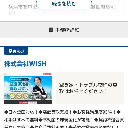
続きを読む
横浜市を中心とした神奈川県エリア（全国対応可
能）
対応が親身
オンライン面談可能
レスポンスが早い
事務所詳細
決済までが早い
1億円以上の買取可
業歴10年以上
業者案件歓迎
士業連携有り
東京都
株式会社WISH
空き家・トラブル物件の買
取はお任せください！
◆日本全国対応！◆高価買取実績！◆お客様満足度93％！◆
相談はすべて無料◆不動産の即現金化が可能！◆契約不適合責
任なしで安心◆仲介手数料不要！◆荷物の撤去の必要なし！