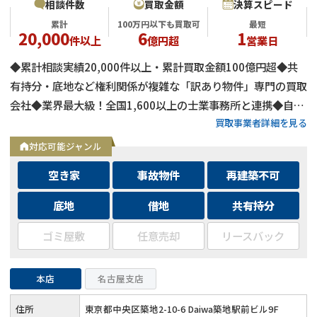
相談件数
買取金額
決算スピード
累計
100万円以下も買取可
最短
20,000
6
1
件以上
億円超
営業日
◆累計相談実績20,000件以上・累計買取金額100億円超◆共
有持分・底地など権利関係が複雑な「訳あり物件」専門の買取
会社◆業界最大級！全国1,600以上の士業事務所と連携◆自己
買取事業者詳細を見る
資金による買取のため、融資審査を待たず最短即日で決済可能
◆士業事務所や大手不動産会社からの相談実績も多数
対応可能ジャンル
空き家
事故物件
再建築不可
底地
借地
共有持分
ゴミ屋敷
任意売却
リースバック
本店
名古屋支店
住所
東京都中央区築地2-10-6 Daiwa築地駅前ビル9F