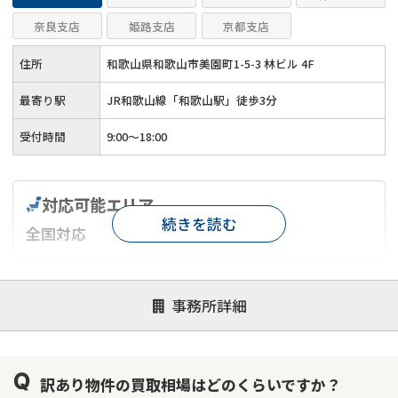
奈良支店
姫路支店
京都支店
住所
和歌山県和歌山市美園町1-5-3 林ビル 4F
最寄り駅
JR和歌山線「和歌山駅」徒歩3分
受付時間
9:00～18:00
対応可能エリア
続きを読む
全国対応
対応が親身
オンライン面談可能
レスポンスが早い
事務所詳細
決済までが早い
1億円以上の買取可
業歴10年以上
業者案件歓迎
士業連携有り
訳あり物件の買取相場はどのくらいですか？