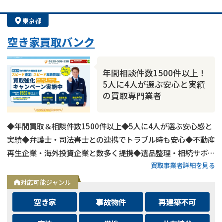
業者案件歓迎
士業連携有り
東京都
空き家買取バンク
年間相談件数1500件以上！
5人に4人が選ぶ安心と実績
の買取専門業者
◆年間買取＆相談件数1500件以上◆5人に4人が選ぶ安心感と
実績◆弁護士・司法書士との連携でトラブル時も安心◆不動産
再生企業・海外投資企業と数多く提携◆遺品整理・相続サポー
訳あり物件
のお悩みならこちら
買取事業者詳細を見る
トも可能◆メールとLINEは24時間相談受付中
営業時間外
（メール問合せなら24時間受付）
対応可能ジャンル
0120-543-191
メール
空き家
事故物件
再建築不可