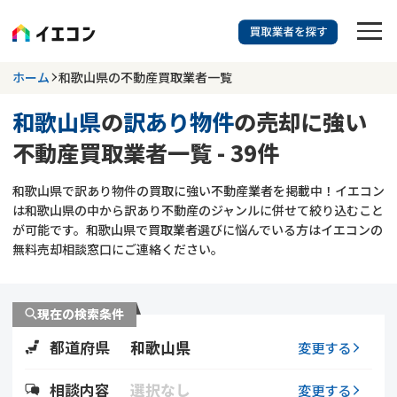
訳あり物件に強い業者を探す
ホーム
和歌山県の不動産買取業者一覧
和歌山県
の
訳あり物件
の売却に強い
和歌山県
相談内容を選択
不動産買取業者一覧 - 39件
703
掲載業者
件
検索する
和歌山県で訳あり物件の買取に強い不動産業者を掲載中！イエコン
更新日 :
2026年07月31日
は和歌山県の中から訳あり不動産のジャンルに併せて絞り込むこと
が可能です。和歌山県で買取業者選びに悩んでいる方はイエコンの
業者を探す
無料売却相談窓口にご連絡ください。
相談内容で探す
現在の検索条件
空き家
不動産コラム
事故物件
都道府県
和歌山県
変更する
再建築不可
不動産売却
底地
再建築不可物件
相談内容
選択なし
変更する