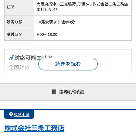
大阪府摂津市正雀稲荷1丁目5-3 株式会社三条工務店
住所
本社ビル 4F
最寄り駅
JR難波駅より徒歩4分
受付時間
9:00～19:00
対応可能エリア
続きを読む
全国対応
対応が親身
オンライン面談可能
レスポンスが早い
事務所詳細
決済までが早い
1億円以上の買取可
業歴10年以上
業者案件歓迎
士業連携有り
和歌山県
株式会社三条工務店