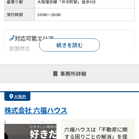
最寄り駅
大阪環状線「弁天町駅」徒歩5分
受付時間
10:00～20:00
対応可能エリア
続きを読む
全国対応
対応が親身
オンライン面談可能
レスポンスが早い
事務所詳細
決済までが早い
1億円以上の買取可
業歴10年以上
業者案件歓迎
士業連携有り
大阪府
株式会社 六福ハウス
六福ハウスは「不動産に関
する困りごとの解消」を提