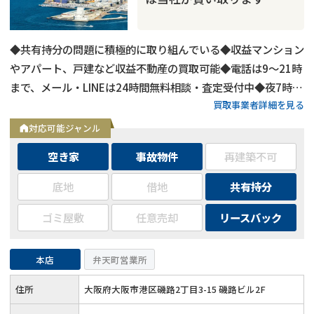
◆共有持分の問題に積極的に取り組んでいる◆収益マンション
やアパート、戸建など収益不動産の買取可能◆電話は9～21時
まで、メール・LINEは24時間無料相談・査定受付中◆夜7時以
買取事業者詳細を見る
降も営業
対応可能ジャンル
空き家
事故物件
再建築不可
底地
借地
共有持分
ゴミ屋敷
任意売却
リースバック
本店
弁天町営業所
住所
大阪府大阪市港区磯路2丁目3-15 磯路ビル2F