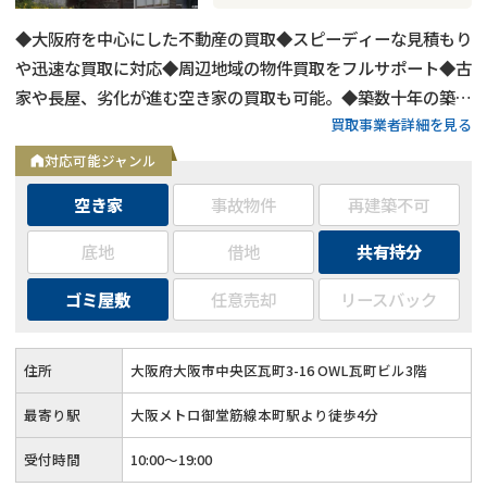
◆大阪府を中心にした不動産の買取◆スピーディーな見積もり
や迅速な買取に対応◆周辺地域の物件買取をフルサポート◆古
家や長屋、劣化が進む空き家の買取も可能。◆築数十年の築古
買取事業者詳細を見る
物件や心理的瑕疵物件の買取もOK◆お客様第一主義で取り組
む買取
対応可能ジャンル
空き家
事故物件
再建築不可
底地
借地
共有持分
ゴミ屋敷
任意売却
リースバック
住所
大阪府大阪市中央区瓦町3-16 OWL瓦町ビル3階
最寄り駅
大阪メトロ御堂筋線本町駅より徒歩4分
受付時間
10:00～19:00