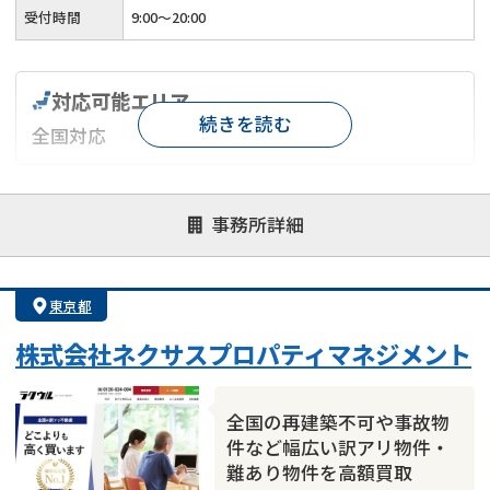
受付時間
9:00～20:00
対応可能エリア
続きを読む
全国対応
対応が親身
オンライン面談可能
レスポンスが早い
事務所詳細
決済までが早い
1億円以上の買取可
業歴10年以上
業者案件歓迎
士業連携有り
東京都
株式会社ネクサスプロパティマネジメント
全国の再建築不可や事故物
件など幅広い訳アリ物件・
難あり物件を高額買取