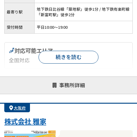
地下鉄日比谷線「築地駅」徒歩1分 / 地下鉄有楽町線
最寄り駅
「新富町駅」徒歩2分
受付時間
平日10:00～19:00
対応可能エリア
続きを読む
全国対応
対応が親身
オンライン面談可能
レスポンスが早い
事務所詳細
決済までが早い
1億円以上の買取可
業歴10年以上
業者案件歓迎
士業連携有り
大阪府
株式会社 雅家