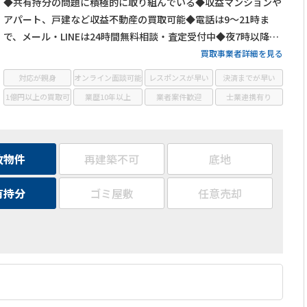
◆共有持分の問題に積極的に取り組んでいる◆収益マンションや
アパート、戸建など収益不動産の買取可能◆電話は9～21時ま
で、メール・LINEは24時間無料相談・査定受付中◆夜7時以降も
営業
買取事業者詳細を見る
対応が親身
オンライン面談可能
レスポンスが早い
決済までが早い
1億円以上の買取可
業歴10年以上
業者案件歓迎
士業連携有り
故物件
再建築不可
底地
有持分
ゴミ屋敷
任意売却