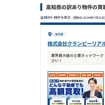
高知県の訳あり物件の買
39
1
30
全
中
~
件を表示
(更新日:2026年07月31日
東京都
株式会社クランピーリア
業界最大級の士業ネットワーク
さい！