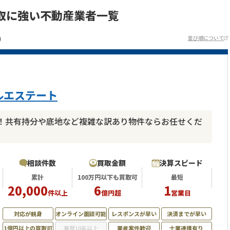
取に強い不動産業者一覧
)
並び順について
ルエステート
！共有持分や底地など複雑な訳あり物件ならお任せくだ
相談件数
買取金額
決算スピード
累計
100万円以下も買取可
最短
20,000
6
1
件以上
億円超
営業日
対応が親身
オンライン面談可能
レスポンスが早い
決済までが早い
1億円以上の買取可
業歴10年以上
業者案件歓迎
士業連携有り