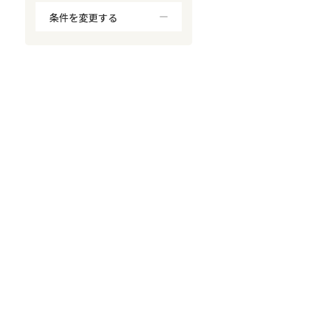
条件を変更する
対応が親身
オンライン面談可能
レスポンスが早い
決済までが早い
1億円以上の買取可
業歴10年以上
業者案件歓迎
士業連携有り