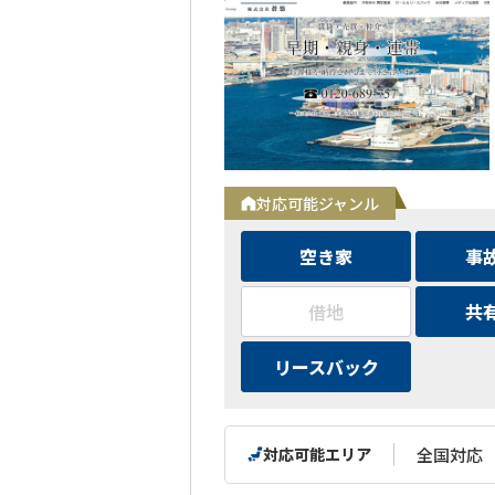
対応可能ジャンル
空き家
事
借地
共
リースバック
対応可能エリア
全国対応