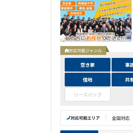
対応可能ジャンル
空き家
事
借地
共
リースバック
対応可能エリア
全国対応