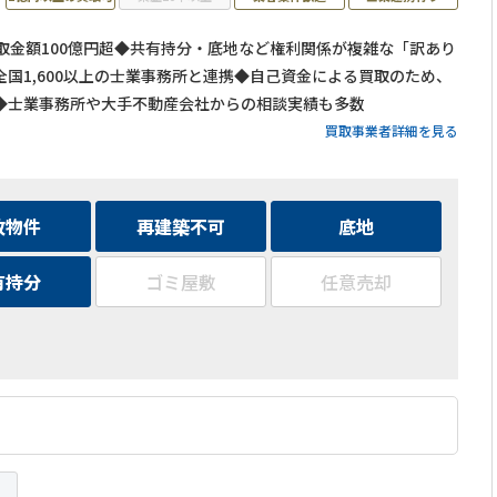
買取金額100億円超◆共有持分・底地など権利関係が複雑な「訳あり
国1,600以上の士業事務所と連携◆自己資金による買取のため、
◆士業事務所や大手不動産会社からの相談実績も多数
買取事業者詳細を見る
故物件
再建築不可
底地
有持分
ゴミ屋敷
任意売却