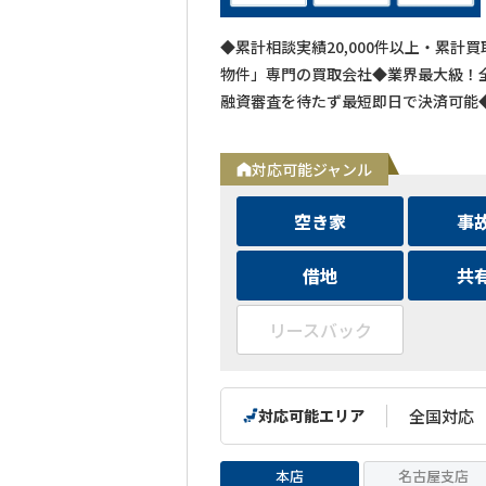
◆累計相談実績20,000件以上・累計
物件」専門の買取会社◆業界最大級！全
融資審査を待たず最短即日で決済可能
対応可能ジャンル
空き家
事
借地
共
リースバック
対応可能エリア
全国対応
本店
名古屋支店