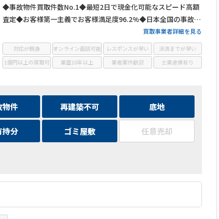
◆事故物件買取件数No.1◆最短2日で現金化可能なスピード高額
査定◆お客様第一主義でお客様満足度96.2%◆日本全国の事故物
件・訳あり物件の買取に対応！
買取事業者詳細を見る
対応が親身
オンライン面談可能
レスポンスが早い
決済までが早い
1億円以上の買取可
業歴10年以上
業者案件歓迎
士業連携有り
故物件
再建築不可
底地
有持分
ゴミ屋敷
任意売却