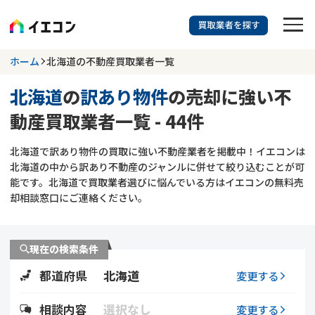
訳あり物件に強い業者を探す
ホーム
北海道の不動産買取業者一覧
北海道
の
訳あり物件
の売却に強い不
北海道
相談内容を選択
動産買取業者一覧 - 44件
703
掲載業者
件
検索する
北海道で訳あり物件の買取に強い不動産業者を掲載中！イエコンは
更新日 :
2026年07月31日
北海道の中から訳あり不動産のジャンルに併せて絞り込むことが可
能です。北海道で買取業者選びに悩んでいる方はイエコンの無料売
業者を探す
却相談窓口にご連絡ください。
相談内容で探す
現在の検索条件
空き家
不動産コラム
事故物件
都道府県
北海道
変更する
再建築不可
不動産売却
底地
再建築不可物件
相談内容
選択なし
変更する