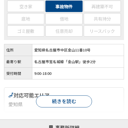
空き家
事故物件
再建築不可
底地
借地
共有持分
ゴミ屋敷
任意売却
リースバック
住所
愛知県名古屋市中区金山11番10号
最寄り駅
名古屋市営名城線「金山駅」徒歩2分
受付時間
9:00-18:00
対応可能エリア
続きを読む
愛知県
対応が親身
オンライン面談可能
レスポンスが早い
事務所詳細