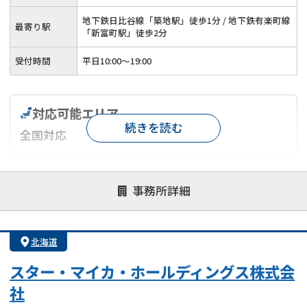
地下鉄日比谷線「築地駅」徒歩1分 / 地下鉄有楽町線
最寄り駅
「新富町駅」徒歩2分
受付時間
平日10:00～19:00
対応可能エリア
続きを読む
全国対応
対応が親身
オンライン面談可能
レスポンスが早い
事務所詳細
決済までが早い
1億円以上の買取可
業歴10年以上
業者案件歓迎
士業連携有り
北海道
スター・マイカ・ホールディングス株式会
社