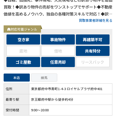
買取！◆訳あり物件の売却をワンストップでサポート◆不動産
価値を高めるノウハウ、独自の各種対策スキルで対応！◆訳あ
買取事業者詳細を見る
り物件の買取エリアは全国対応！
対応可能ジャンル
空き家
事故物件
再建築不可
底地
借地
共有持分
ゴミ屋敷
任意売却
リースバック
本店
練馬
住所
東京都府中市寿町1-4-3 ロイヤルプラザ府中401
最寄り駅
京王線府中駅から徒歩約4分
受付時間
9:00～20:00