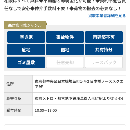
相談はすべて無料◆不動産の即現金化が可能！◆契約不適合責
任なしで安心◆仲介手数料不要！◆荷物の撤去の必要なし！
買取事業者詳細を見る
対応可能ジャンル
空き家
事故物件
再建築不可
底地
借地
共有持分
ゴミ屋敷
任意売却
リースバック
東京都中央区日本橋堀留町1-4-2 日本橋ノーススクエ
住所
ア9F
最寄り駅
東京メトロ・都営地下鉄浅草線人形町駅より徒歩4分
受付時間
10:00～18:00