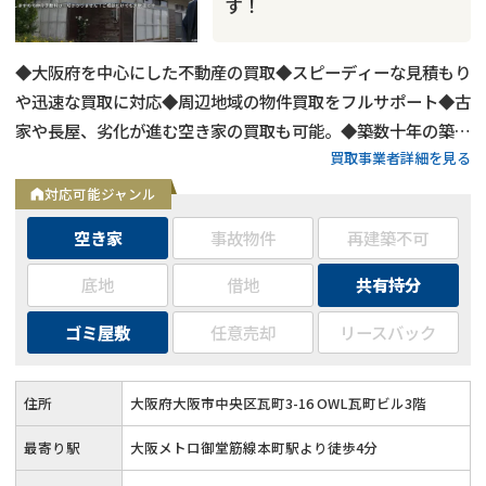
す！
◆大阪府を中心にした不動産の買取◆スピーディーな見積もり
や迅速な買取に対応◆周辺地域の物件買取をフルサポート◆古
家や長屋、劣化が進む空き家の買取も可能。◆築数十年の築古
買取事業者詳細を見る
物件や心理的瑕疵物件の買取もOK◆お客様第一主義で取り組
む買取
対応可能ジャンル
空き家
事故物件
再建築不可
底地
借地
共有持分
ゴミ屋敷
任意売却
リースバック
住所
大阪府大阪市中央区瓦町3-16 OWL瓦町ビル3階
最寄り駅
大阪メトロ御堂筋線本町駅より徒歩4分