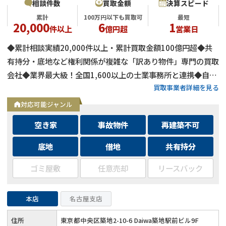
相談件数
買取金額
決算スピード
累計
100万円以下も買取可
最短
20,000
6
1
件以上
億円超
営業日
◆累計相談実績20,000件以上・累計買取金額100億円超◆共
有持分・底地など権利関係が複雑な「訳あり物件」専門の買取
会社◆業界最大級！全国1,600以上の士業事務所と連携◆自己
買取事業者詳細を見る
資金による買取のため、融資審査を待たず最短即日で決済可能
◆士業事務所や大手不動産会社からの相談実績も多数
対応可能ジャンル
空き家
事故物件
再建築不可
底地
借地
共有持分
ゴミ屋敷
任意売却
リースバック
本店
名古屋支店
住所
東京都中央区築地2-10-6 Daiwa築地駅前ビル9F