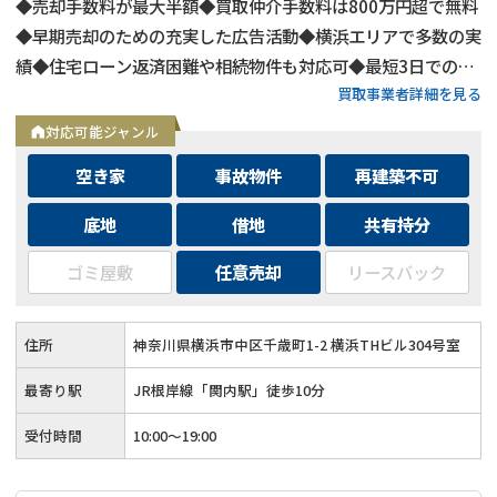
◆売却手数料が最大半額◆買取仲介手数料は800万円超で無料
◆早期売却のための充実した広告活動◆横浜エリアで多数の実
績◆住宅ローン返済困難や相続物件も対応可◆最短3日での売
買取事業者詳細を見る
却も可能◆プロフェッショナルによる徹底サポート
対応可能ジャンル
空き家
事故物件
再建築不可
底地
借地
共有持分
ゴミ屋敷
任意売却
リースバック
住所
神奈川県横浜市中区千歳町1-2 横浜THビル304号室
最寄り駅
JR根岸線「関内駅」徒歩10分
受付時間
10:00～19:00