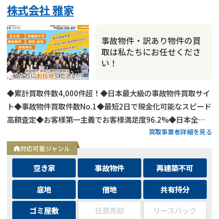
株式会社 雅家
事故物件・訳あり物件の買
取は私たちにお任せくださ
い！
◆累計買取件数4,000件超！◆日本最大級の事故物件買取サイ
ト◆事故物件買取件数No.1◆最短2日で現金化可能なスピード
高額査定◆お客様第一主義でお客様満足度96.2%◆日本全国
買取事業者詳細を見る
の事故物件・訳あり物件の買取に対応！
対応可能ジャンル
空き家
事故物件
再建築不可
底地
借地
共有持分
ゴミ屋敷
任意売却
リースバック