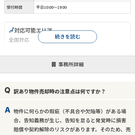
受付時間
平日10:00～19:00
対応可能エリア
続きを読む
全国対応
対応が親身
オンライン面談可能
レスポンスが早い
事務所詳細
決済までが早い
1億円以上の買取可
業歴10年以上
業者案件歓迎
士業連携有り
訳あり物件売却時の注意点は何ですか？
物件に何らかの瑕疵（不具合や欠陥等）がある場
合、告知義務が生じ、告知を怠ると発覚時に損害
賠償や契約解除のリスクがあります。そのため、売