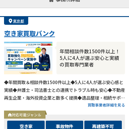
決済までが早い
1億円以上の買取可
業歴10年以上
業者案件歓迎
士業連携有り
東京都
空き家買取バンク
年間相談件数1500件以上！
5人に4人が選ぶ安心と実績
の買取専門業者
◆年間買取＆相談件数1500件以上◆5人に4人が選ぶ安心感と
実績◆弁護士・司法書士との連携でトラブル時も安心◆不動産
訳あり物件
のお悩みならこちら
再生企業・海外投資企業と数多く提携◆遺品整理・相続サポー
《現在営業中》お電話繋がります
買取事業者詳細を見る
トも可能◆メールとLINEは24時間相談受付中
0120-543-191
対応可能ジャンル
メール
空き家
事故物件
再建築不可