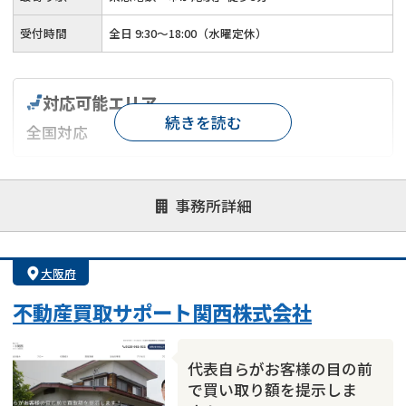
受付時間
全日 9:30～18:00（水曜定休）
対応可能エリア
続きを読む
全国対応
対応が親身
オンライン面談可能
レスポンスが早い
事務所詳細
決済までが早い
1億円以上の買取可
業歴10年以上
業者案件歓迎
士業連携有り
大阪府
不動産買取サポート関西株式会社
代表自らがお客様の目の前
で買い取り額を提示しま