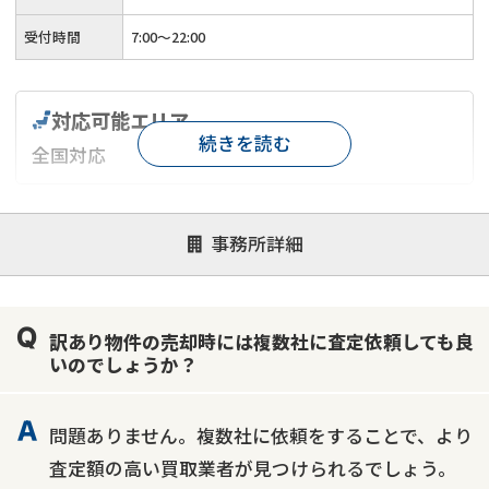
受付時間
7:00〜22:00
対応可能エリア
続きを読む
全国対応
対応が親身
オンライン面談可能
レスポンスが早い
事務所詳細
決済までが早い
1億円以上の買取可
業歴10年以上
業者案件歓迎
士業連携有り
訳あり物件の売却時には複数社に査定依頼しても良
いのでしょうか？
問題ありません。複数社に依頼をすることで、より
査定額の高い買取業者が見つけられるでしょう。