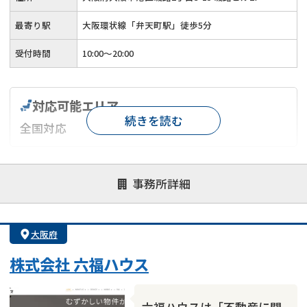
最寄り駅
大阪環状線「弁天町駅」徒歩5分
受付時間
10:00～20:00
対応可能エリア
続きを読む
全国対応
対応が親身
オンライン面談可能
レスポンスが早い
事務所詳細
決済までが早い
1億円以上の買取可
業歴10年以上
業者案件歓迎
士業連携有り
大阪府
株式会社 六福ハウス
六福ハウスは「不動産に関