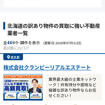
借地
共有持分
共有持分
底地
業者を探す
ゴミ屋敷
訳あり不動産
任意売却
不動産投資
北海道の訳あり物件の買取に強い不動産
業者一覧
リースバック
土地売却
不動産相続
44
1
30
全
中
~
件を表示
(更新日:2026年07月31日)
借地
不動産リースバック
並び順について
東京都
任意売却
空き家
株式会社クランピーリアルエステート
アンケート調査
業界最大級の士業ネットワ
ーク！共有持分や底地など
複雑な訳あり物件ならお任
せください！