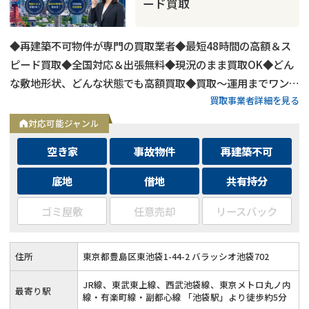
ード買取
◆再建築不可物件が専門の買取業者◆最短48時間の高額＆ス
ピード買取◆全国対応＆出張無料◆現況のまま買取OK◆どん
な敷地形状、どんな状態でも高額買取◆買取〜運用までワンス
買取事業者詳細を見る
トップ対応◆無料査定＆相談はフォームから24時間受付
対応可能ジャンル
空き家
事故物件
再建築不可
底地
借地
共有持分
ゴミ屋敷
任意売却
リースバック
住所
東京都豊島区東池袋1-44-2 バラッシオ池袋702
JR線、東武東上線、西武池袋線、東京メトロ丸ノ内
最寄り駅
線・有楽町線・副都心線 「池袋駅」より徒歩約5分