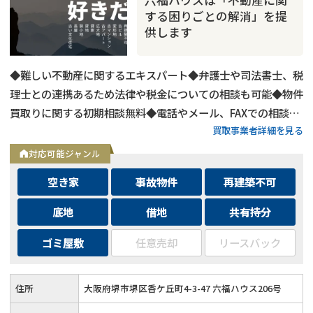
する困りごとの解消」を提
供します
◆難しい不動産に関するエキスパート◆弁護士や司法書士、税
理士との連携あるため法律や税金についての相談も可能◆物件
買取りに関する初期相談無料◆電話やメール、FAXでの相談可
買取事業者詳細を見る
能◆メールは24時間相談受付中
対応可能ジャンル
空き家
事故物件
再建築不可
底地
借地
共有持分
ゴミ屋敷
任意売却
リースバック
住所
大阪府堺市堺区香ケ丘町4-3-47 六福ハウス206号