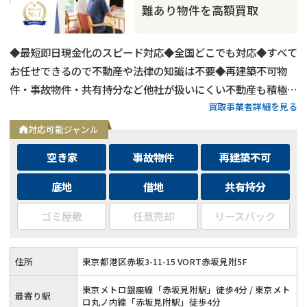
難あり物件を高額買取
◆最短即日現金化のスピード対応◆全国どこでも対応◆すべて
お任せできるので不動産や法律の知識は不要◆再建築不可物
件・事故物件・共有持分など他社が扱いにくい不動産も積極買
買取事業者詳細を見る
取◆残置物・ゴミ屋敷・シロアリ被害がある物件もそのままで
買取
対応可能ジャンル
空き家
事故物件
再建築不可
底地
借地
共有持分
ゴミ屋敷
任意売却
リースバック
住所
東京都港区赤坂3-11-15 VORT赤坂見附5F
東京メトロ銀座線「赤坂見附駅」徒歩4分 / 東京メト
最寄り駅
ロ丸ノ内線「赤坂見附駅」徒歩4分