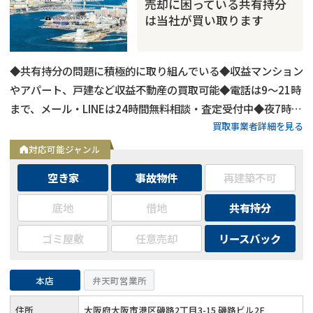
売却に困っている共有持分
は当社が買い取ります
◆共有持分の問題に積極的に取り組んでいる◆収益マンション
やアパート、戸建など収益不動産の買取可能◆電話は9～21時
まで、メール・LINEは24時間無料相談・査定受付中◆夜7時以
買取事業者詳細を見る
降も営業
対応可能ジャンル
空き家
事故物件
再建築不可
底地
借地
共有持分
ゴミ屋敷
任意売却
リースバック
本店
弁天町営業所
住所
大阪府大阪市港区磯路2丁目3-15 磯路ビル2F