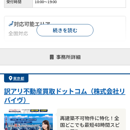
受付時間
10:00～19:00
対応可能エリア
続きを読む
全国対応
対応が親身
オンライン面談可能
レスポンスが早い
事務所詳細
決済までが早い
1億円以上の買取可
業歴10年以上
業者案件歓迎
士業連携有り
東京都
訳アリ不動産買取ドットコム（株式会社リ
バイヴ）
再建築不可物件に特化！全
国どこでも最短48時間スピ