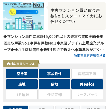
中古マンション買い取り戸
数No.1 スター・マイカにお
任せください
◆マンション専門に累計15,000件以上の豊富な買取実績◆年
間買取戸数No.1◆保有戸数No.1◆東証プライム上場企業グル
ープ◆仲介手数料無料◆最短1週間で現金化◆築年数が古くて
買取事業者詳細を見る
も買取可能
対応可能ジャンル
空き家
事故物件
再建築不可
底地
借地
共有持分
ゴミ屋敷
任意売却
リースバック