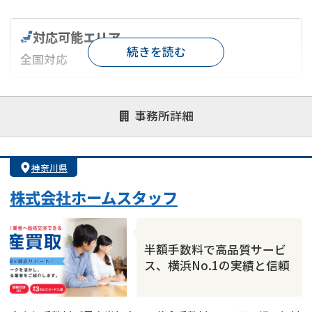
対応可能エリア
続きを読む
全国対応
対応が親身
オンライン面談可能
レスポンスが早い
事務所詳細
決済までが早い
1億円以上の買取可
業歴10年以上
業者案件歓迎
士業連携有り
神奈川県
株式会社ホームスタッフ
半額手数料で高品質サービ
ス、横浜No.1の実績と信頼