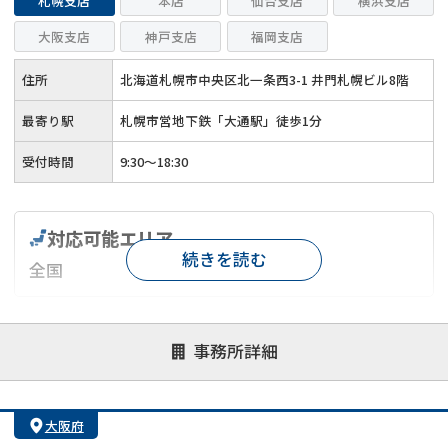
札幌支店
本店
仙台支店
横浜支店
大阪支店
神戸支店
福岡支店
住所
北海道札幌市中央区北一条西3-1 井門札幌ビル8階
最寄り駅
札幌市営地下鉄「大通駅」徒歩1分
受付時間
9:30～18:30
対応可能エリア
続きを読む
全国
対応が親身
オンライン面談可能
レスポンスが早い
事務所詳細
決済までが早い
1億円以上の買取可
業歴10年以上
業者案件歓迎
士業連携有り
大阪府