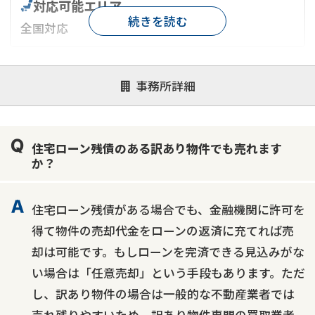
対応可能エリア
続きを読む
全国対応
対応が親身
オンライン面談可能
レスポンスが早い
事務所詳細
決済までが早い
1億円以上の買取可
業歴10年以上
業者案件歓迎
士業連携有り
住宅ローン残債のある訳あり物件でも売れます
か？
住宅ローン残債がある場合でも、金融機関に許可を
得て物件の売却代金をローンの返済に充てれば売
却は可能です。もしローンを完済できる見込みがな
い場合は「任意売却」という手段もあります。ただ
し、訳あり物件の場合は一般的な不動産業者では
売れ残りやすいため、訳あり物件専門の買取業者