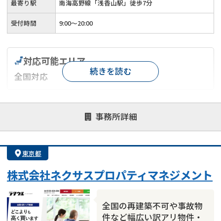
最寄り駅
南海高野線「浅香山駅」徒歩7分
受付時間
9:00～20:00
対応可能エリア
続きを読む
全国対応
対応が親身
オンライン面談可能
レスポンスが早い
事務所詳細
決済までが早い
1億円以上の買取可
業歴10年以上
業者案件歓迎
士業連携有り
東京都
株式会社ネクサスプロパティマネジメント
全国の再建築不可や事故物
件など幅広い訳アリ物件・