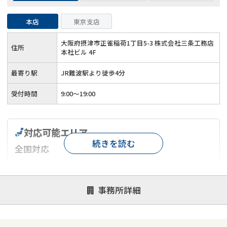
本店
東京支店
大阪府摂津市正雀稲荷1丁目5-3 株式会社三条工務店
住所
本社ビル 4F
最寄り駅
JR難波駅より徒歩4分
受付時間
9:00～19:00
対応可能エリア
続きを読む
全国対応
対応が親身
オンライン面談可能
レスポンスが早い
事務所詳細
決済までが早い
1億円以上の買取可
業歴10年以上
業者案件歓迎
士業連携有り