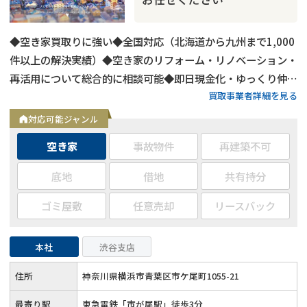
◆空き家買取りに強い◆全国対応（北海道から九州まで1,000
件以上の解決実績）◆空き家のリフォーム・リノベーション・
再活用について総合的に相談可能◆即日現金化・ゆっくり仲介
買取事業者詳細を見る
販売どちらも対応可◆約400名の士業パートナーと連携
対応可能ジャンル
空き家
事故物件
再建築不可
底地
借地
共有持分
ゴミ屋敷
任意売却
リースバック
本社
渋谷支店
住所
神奈川県横浜市青葉区市ケ尾町1055-21
最寄り駅
東急電鉄「市が尾駅」徒歩3分