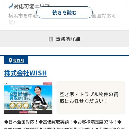
対応可能エリア
続きを読む
横浜市を中心とした神奈川県エリア（全国対応可
能）
対応が親身
オンライン面談可能
レスポンスが早い
事務所詳細
決済までが早い
1億円以上の買取可
業歴10年以上
業者案件歓迎
士業連携有り
東京都
株式会社WISH
空き家・トラブル物件の買
取はお任せください！
◆日本全国対応！◆高価買取実績！◆お客様満足度93％！◆