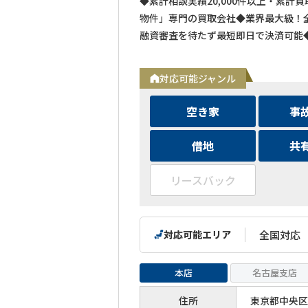
◆累計相談実績20,000件以上・累計
物件」専門の買取会社◆業界最大級！全
融資審査を待たず最短即日で決済可能
対応可能ジャンル
空き家
事
借地
共
リースバック
対応可能エリア
全国対応
本店
名古屋支店
住所
東京都中央区築