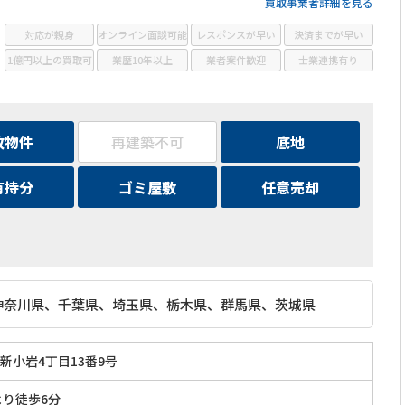
可能！◆競売決定後の相談や任意売却など、金融機関との調整も
買取事業者詳細を見る
お任せ！
対応が親身
オンライン面談可能
レスポンスが早い
決済までが早い
1億円以上の買取可
業歴10年以上
業者案件歓迎
士業連携有り
故物件
再建築不可
底地
有持分
ゴミ屋敷
任意売却
神奈川県、千葉県、埼玉県、栃木県、群馬県、茨城県
新小岩4丁目13番9号
より徒歩6分