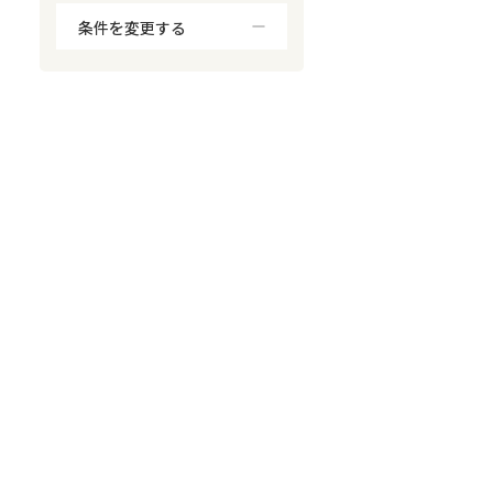
条件を変更する
対応が親身
オンライン面談可能
レスポンスが早い
決済までが早い
1億円以上の買取可
業歴10年以上
業者案件歓迎
士業連携有り