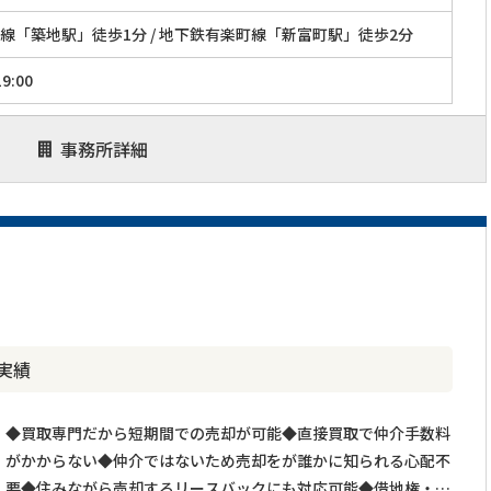
線「築地駅」徒歩1分 / 地下鉄有楽町線「新富町駅」徒歩2分
9:00
事務所詳細
実績
◆買取専門だから短期間での売却が可能◆直接買取で仲介手数料
がかからない◆仲介ではないため売却をが誰かに知られる心配不
要◆住みながら売却するリースバックにも対応可能◆借地権・底