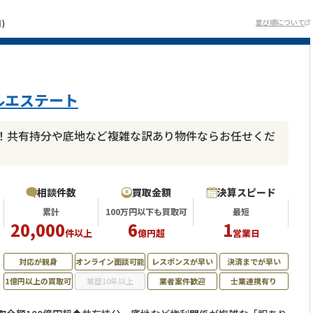
)
並び順について
ルエステート
！共有持分や底地など複雑な訳あり物件ならお任せくだ
相談件数
買取金額
決算スピード
累計
100万円以下も買取可
最短
20,000
6
1
件以上
億円超
営業日
対応が親身
オンライン面談可能
レスポンスが早い
決済までが早い
1億円以上の買取可
業歴10年以上
業者案件歓迎
士業連携有り