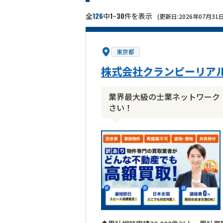
126
1
30
全
中
~
件を表示
(更新日:2026年07月31日
東京都
株式会社クランピーリア
業界最大級の士業ネットワーク
さい！