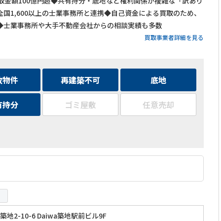
買取金額100億円超◆共有持分・底地など権利関係が複雑な「訳あり
国1,600以上の士業事務所と連携◆自己資金による買取のため、
◆士業事務所や大手不動産会社からの相談実績も多数
買取事業者詳細を見る
故物件
再建築不可
底地
有持分
ゴミ屋敷
任意売却
地2-10-6 Daiwa築地駅前ビル9F