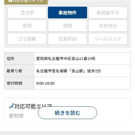
対応可能ジャンル
空き家
事故物件
再建築不可
底地
借地
共有持分
ゴミ屋敷
任意売却
リースバック
住所
愛知県名古屋市中区金山11番10号
最寄り駅
名古屋市営名城線「金山駅」徒歩2分
受付時間
9:00-18:00
対応可能エリア
続きを読む
愛知県
対応が親身
オンライン面談可能
レスポンスが早い