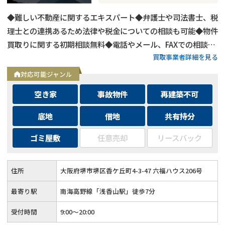
◆難しい不動産に関するエキスパート◆弁護士や司法書士、税
理士との連携あるため法律や税金についての相談も可能◆物件
買取りに関する初期相談無料◆電話やメール、FAXでの相談可
買取事業者詳細を見る
能◆メールは24時間相談受付中
対応可能ジャンル
空き家
事故物件
再建築不可
底地
借地
共有持分
ゴミ屋敷
任意売却
リースバック
住所
大阪府堺市堺区香ケ丘町4-3-47 六福ハウス206号
最寄り駅
南海高野線「浅香山駅」徒歩7分
受付時間
9:00～20:00