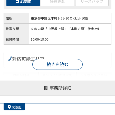
ゴミ屋敷
任意売却
リースバック
住所
東京都中野区本町2-51-10 OKビル10階
最寄り駅
丸の内線「中野坂上駅」［本町方面］徒歩2分
受付時間
10:00ｰ19:00
対応可能エリア
続きを読む
対応が親身
オンライン面談可能
レスポンスが早い
決済までが早い
1億円以上の買取可
業歴10年以上
事務所詳細
業者案件歓迎
士業連携有り
大阪府