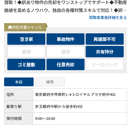
買取！◆訳あり物件の売却をワンストップでサポート◆不動産
価値を高めるノウハウ、独自の各種対策スキルで対応！◆訳あ
買取事業者詳細を見る
り物件の買取エリアは全国対応！
対応可能ジャンル
空き家
事故物件
再建築不可
底地
借地
共有持分
ゴミ屋敷
任意売却
リースバック
本店
練馬
住所
東京都府中市寿町1-4-3 ロイヤルプラザ府中401
最寄り駅
京王線府中駅から徒歩約4分
受付時間
9:00～20:00