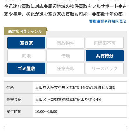
や迅速な買取に対応◆周辺地域の物件買取をフルサポート◆古
家や長屋、劣化が進む空き家の買取も可能。◆築数十年の築古
買取事業者詳細を見る
物件や心理的瑕疵物件の買取もOK◆お客様第一主義で取り組
む買取
対応可能ジャンル
空き家
事故物件
再建築不可
底地
借地
共有持分
ゴミ屋敷
任意売却
リースバック
住所
大阪府大阪市中央区瓦町3-16 OWL瓦町ビル3階
最寄り駅
大阪メトロ御堂筋線本町駅より徒歩4分
受付時間
10:00～19:00