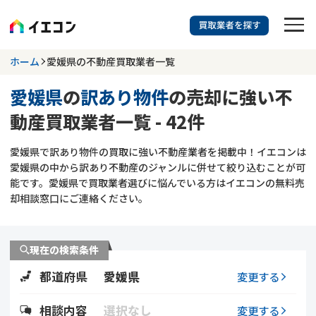
訳あり物件に強い業者を探す
ホーム
愛媛県の不動産買取業者一覧
愛媛県
の
訳あり物件
の売却に強い不
愛媛県
相談内容を選択
動産買取業者一覧 - 42件
703
掲載業者
件
検索する
愛媛県で訳あり物件の買取に強い不動産業者を掲載中！イエコンは
更新日 :
2026年07月31日
愛媛県の中から訳あり不動産のジャンルに併せて絞り込むことが可
能です。愛媛県で買取業者選びに悩んでいる方はイエコンの無料売
業者を探す
却相談窓口にご連絡ください。
相談内容で探す
現在の検索条件
空き家
不動産コラム
事故物件
都道府県
愛媛県
変更する
再建築不可
不動産売却
底地
再建築不可物件
相談内容
選択なし
変更する