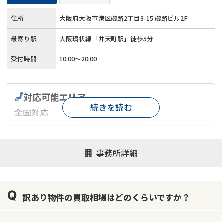
住所
大阪府大阪市港区磯路2丁目3-15 磯路ビル2F
最寄り駅
大阪環状線「弁天町駅」徒歩5分
受付時間
10:00～20:00
対応可能エリア
続きを読む
全国対応
対応が親身
オンライン面談可能
レスポンスが早い
事務所詳細
決済までが早い
1億円以上の買取可
業歴10年以上
業者案件歓迎
士業連携有り
訳あり物件の買取相場はどのくらいですか？