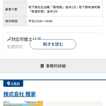
地下鉄日比谷線「築地駅」徒歩1分 / 地下鉄有楽町線
最寄り駅
「新富町駅」徒歩2分
受付時間
平日10:00～19:00
対応可能エリア
続きを読む
全国対応
対応が親身
オンライン面談可能
レスポンスが早い
事務所詳細
決済までが早い
1億円以上の買取可
業歴10年以上
業者案件歓迎
士業連携有り
大阪府
株式会社 雅家