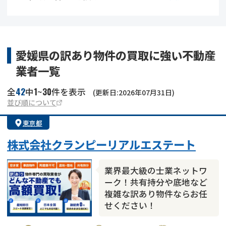
借地
共有持分
共有持分
底地
業者を探す
ゴミ屋敷
訳あり不動産
任意売却
不動産投資
愛媛県の訳あり物件の買取に強い不動産
業者一覧
リースバック
土地売却
不動産相続
42
1
30
全
中
~
件を表示
(更新日:2026年07月31日)
借地
不動産リースバック
並び順について
東京都
任意売却
空き家
株式会社クランピーリアルエステート
アンケート調査
業界最大級の士業ネットワ
ーク！共有持分や底地など
複雑な訳あり物件ならお任
せください！