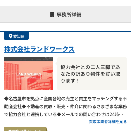
対応が親身
オンライン面談可能
レスポンスが早い
事務所詳細
決済までが早い
1億円以上の買取可
業歴10年以上
業者案件歓迎
士業連携有り
愛知県
株式会社ランドワークス
協力会社との二人三脚であ
なたの訳あり物件を買い取
ります！
◆名古屋市を拠点に全国各地の売主と買主をマッチングする不
動産会社◆不動産の買取・販売・仲介に関わるさまざまな業務
で協力会社と連携している◆メールでの問い合わせは24時間
買取事業者詳細を見る
受付中