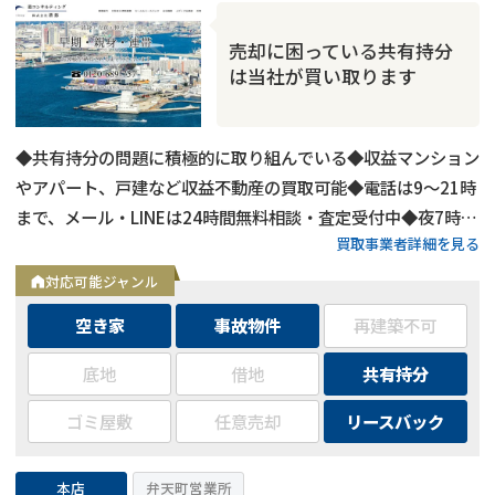
売却に困っている共有持分
は当社が買い取ります
◆共有持分の問題に積極的に取り組んでいる◆収益マンション
やアパート、戸建など収益不動産の買取可能◆電話は9～21時
まで、メール・LINEは24時間無料相談・査定受付中◆夜7時以
買取事業者詳細を見る
降も営業
対応可能ジャンル
空き家
事故物件
再建築不可
底地
借地
共有持分
ゴミ屋敷
任意売却
リースバック
本店
弁天町営業所