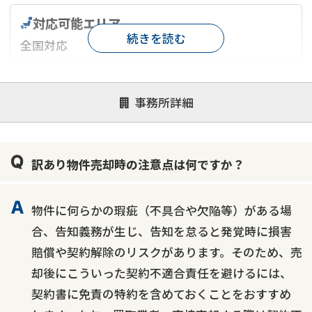
対応可能エリア
続きを読む
全国対応
対応が親身
オンライン面談可能
レスポンスが早い
事務所詳細
決済までが早い
1億円以上の買取可
業歴10年以上
業者案件歓迎
士業連携有り
訳あり物件売却時の注意点は何ですか？
物件に何らかの瑕疵（不具合や欠陥等）がある場
合、告知義務が生じ、告知を怠ると発覚時に損害
賠償や契約解除のリスクがあります。そのため、売
却後にこういった契約不適合責任を避けるには、
契約書に免責の特約を含めておくことをおすすめ