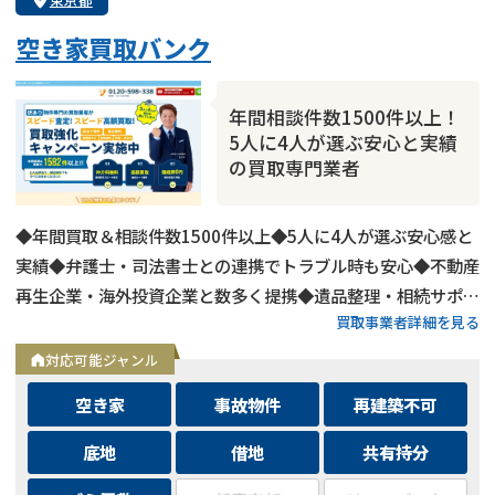
空き家買取バンク
年間相談件数1500件以上！
5人に4人が選ぶ安心と実績
の買取専門業者
◆年間買取＆相談件数1500件以上◆5人に4人が選ぶ安心感と
実績◆弁護士・司法書士との連携でトラブル時も安心◆不動産
再生企業・海外投資企業と数多く提携◆遺品整理・相続サポー
買取事業者詳細を見る
トも可能◆メールとLINEは24時間相談受付中
対応可能ジャンル
空き家
事故物件
再建築不可
底地
借地
共有持分