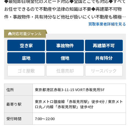
◆最短即日現金化のスピード対応◆全国どこでも対応◆すべて
お任せできるので不動産や法律の知識は不要◆再建築不可物
件・事故物件・共有持分など他社が扱いにくい不動産も積極買
買取事業者詳細を見る
取◆残置物・ゴミ屋敷・シロアリ被害がある物件もそのままで
買取
対応可能ジャンル
空き家
事故物件
再建築不可
底地
借地
共有持分
ゴミ屋敷
任意売却
リースバック
住所
東京都港区赤坂3-11-15 VORT赤坂見附5F
東京メトロ銀座線「赤坂見附駅」徒歩4分 / 東京メト
最寄り駅
ロ丸ノ内線「赤坂見附駅」徒歩4分
受付時間
7:00〜22:00