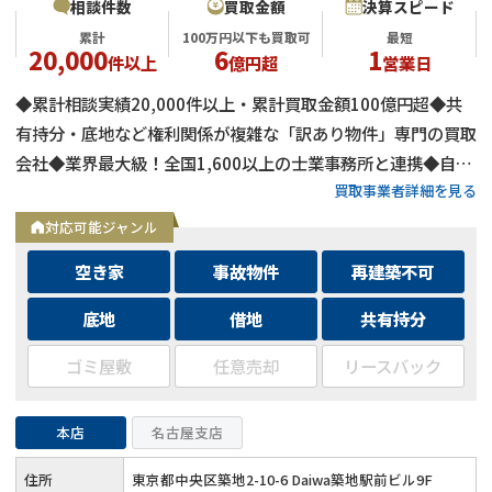
相談件数
買取金額
決算スピード
累計
100万円以下も買取可
最短
20,000
6
1
件以上
億円超
営業日
◆累計相談実績20,000件以上・累計買取金額100億円超◆共
有持分・底地など権利関係が複雑な「訳あり物件」専門の買取
会社◆業界最大級！全国1,600以上の士業事務所と連携◆自己
買取事業者詳細を見る
資金による買取のため、融資審査を待たず最短即日で決済可能
◆士業事務所や大手不動産会社からの相談実績も多数
対応可能ジャンル
空き家
事故物件
再建築不可
底地
借地
共有持分
ゴミ屋敷
任意売却
リースバック
本店
名古屋支店
住所
東京都中央区築地2-10-6 Daiwa築地駅前ビル9F