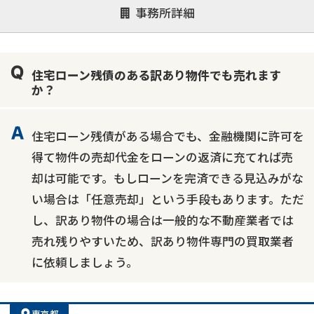
事務所詳細
決済までが早い
1億円以上の買取可
業歴10年以上
業者案件歓迎
士業連携有り
住宅ローン残債のある訳あり物件でも売れます
か？
住宅ローン残債がある場合でも、金融機関に許可を
得て物件の売却代金をローンの返済に充てれば売
却は可能です。もしローンを完済できる見込みがな
い場合は「任意売却」という手段もあります。ただ
し、訳あり物件の場合は一般的な不動産業者では
売れ残りやすいため、訳あり物件専門の買取業者
に依頼しましょう。
東京都