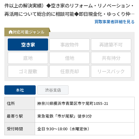
件以上の解決実績）◆空き家のリフォーム・リノベーション・
再活用について総合的に相談可能◆即日現金化・ゆっくり仲介
買取事業者詳細を見る
販売どちらも対応可◆約400名の士業パートナーと連携
対応可能ジャンル
空き家
事故物件
再建築不可
底地
借地
共有持分
ゴミ屋敷
任意売却
リースバック
本社
渋谷支店
住所
神奈川県横浜市青葉区市ケ尾町1055-21
最寄り駅
東急電鉄「市が尾駅」徒歩3分
受付時間
全日 9:30～18:00（水曜定休）