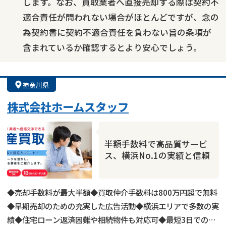
します。なお、買取業者へ直接売却する際は契約不
適合責任が問われない場合がほとんどですが、念の
為契約書に契約不適合責任を負わない旨の条項が
含まれているか確認するとより安心でしょう。
神奈川県
株式会社ホームスタッフ
半額手数料で高品質サービ
ス、横浜No.1の実績と信頼
◆売却手数料が最大半額◆買取仲介手数料は800万円超で無料
◆早期売却のための充実した広告活動◆横浜エリアで多数の実
績◆住宅ローン返済困難や相続物件も対応可◆最短3日での売