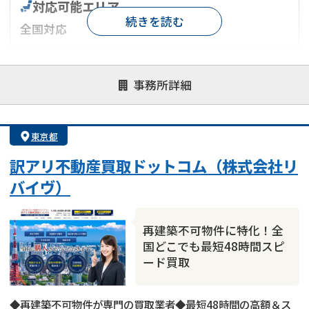
対応可能エリア
続きを読む
全国対応
対応が親身
オンライン面談可能
レスポンスが早い
事務所詳細
決済までが早い
1億円以上の買取可
業歴10年以上
業者案件歓迎
士業連携有り
東京都
訳アリ不動産買取ドットコム（株式会社リ
バイヴ）
再建築不可物件に特化！全
国どこでも最短48時間スピ
ード買取
◆再建築不可物件が専門の買取業者◆最短48時間の高額＆ス