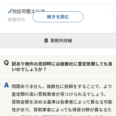
対応可能エリア
続きを読む
全国対応
対応が親身
オンライン面談可能
レスポンスが早い
事務所詳細
決済までが早い
1億円以上の買取可
業歴10年以上
業者案件歓迎
士業連携有り
訳あり物件の売却時には複数社に査定依頼しても良
いのでしょうか？
問題ありません。複数社に依頼をすることで、より
査定額の高い買取業者が見つけられるでしょう。
買取金額を決める基準は各業者によって異なる可能
性があり、買取業者によっても得意分野が異なるた