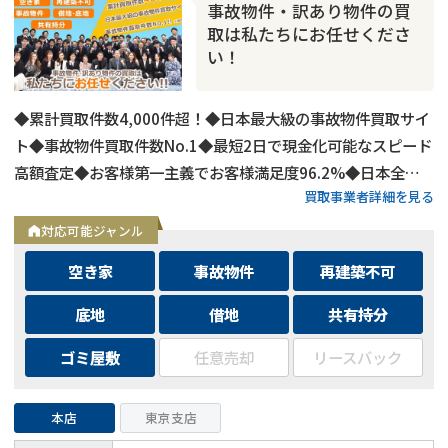
事故物件・訳あり物件の買
取は私たちにお任せくださ
い！
◆累計買取件数4,000件超！◆日本最大級の事故物件買取サイ
ト◆事故物件買取件数No.1◆最短2日で現金化可能なスピード
高額査定◆お客様第一主義でお客様満足度96.2%◆日本全国
買取事業者詳細を見る
の事故物件・訳あり物件の買取に対応！
対応可能ジャンル
空き家
事故物件
再建築不可
底地
借地
共有持分
ゴミ屋敷
任意売却
リースバック
本店
東京支店