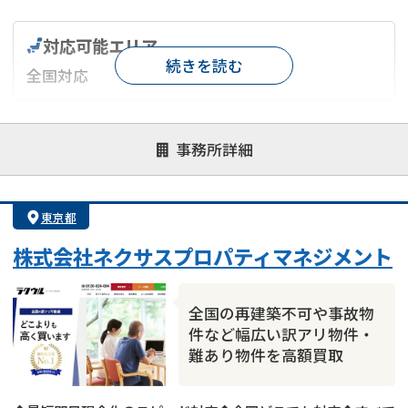
対応可能エリア
続きを読む
全国対応
対応が親身
オンライン面談可能
レスポンスが早い
事務所詳細
決済までが早い
1億円以上の買取可
業歴10年以上
業者案件歓迎
士業連携有り
東京都
株式会社ネクサスプロパティマネジメント
全国の再建築不可や事故物
件など幅広い訳アリ物件・
難あり物件を高額買取