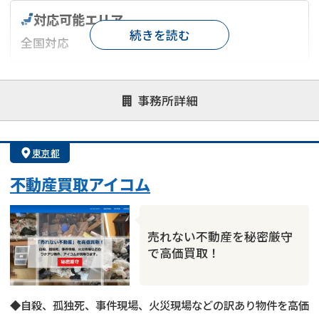
対応可能エリア
続きを読む
全国対応
対応が親身
オンライン面談可能
レスポンスが早い
事務所詳細
決済までが早い
1億円以上の買取可
業歴10年以上
業者案件歓迎
士業連携有り
東京都
不動産買取アイコム
売れない不動産を秘密厳守
で高価買取！
◆自殺、孤独死、事件現場、火災現場などの訳あり物件を高価