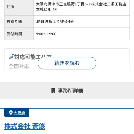
大阪府摂津市正雀稲荷1丁目5-3 株式会社三条工務店
住所
本社ビル 4F
最寄り駅
JR難波駅より徒歩4分
受付時間
9:00～19:00
対応可能エリア
続きを読む
全国対応
対応が親身
オンライン面談可能
レスポンスが早い
事務所詳細
決済までが早い
1億円以上の買取可
業歴10年以上
業者案件歓迎
士業連携有り
大阪府
株式会社 蒼悠