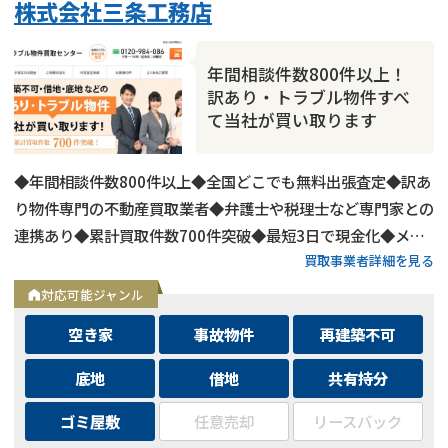
株式会社三条工務店
年間相談件数800件以上！
訳あり・トラブル物件すべ
て当社が買い取ります
◆年間相談件数800件以上◆全国どこでも無料出張査定◆訳あ
り物件専門の不動産買取業者◆弁護士や税理士など専門家との
連携あり◆累計買取件数700件突破◆最短3日で現金化◆メー
買取事業者詳細を見る
ルは24時間相談受付中
対応可能ジャンル
訳あり物件
のお悩みならこちら
空き家
事故物件
再建築不可
営業時間外
（メール問合せなら24時間受付）
底地
借地
共有持分
0120-543-191
メール
ゴミ屋敷
任意売却
リースバック