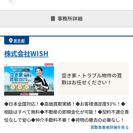
能）
対応が親身
オンライン面談可能
レスポンスが早い
事務所詳細
決済までが早い
1億円以上の買取可
業歴10年以上
業者案件歓迎
士業連携有り
東京都
株式会社WISH
空き家・トラブル物件の買
取はお任せください！
◆日本全国対応！◆高価買取実績！◆お客様満足度93％！◆
相談はすべて無料◆不動産の即現金化が可能！◆契約不適合責
任なしで安心◆仲介手数料不要！◆荷物の撤去の必要なし！
買取事業者詳細を見る