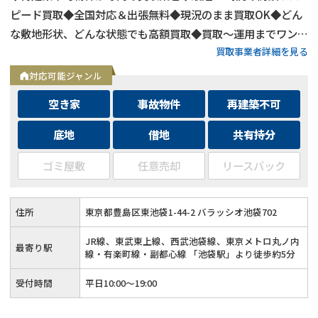
ピード買取◆全国対応＆出張無料◆現況のまま買取OK◆どん
な敷地形状、どんな状態でも高額買取◆買取〜運用までワンス
買取事業者詳細を見る
トップ対応◆無料査定＆相談はフォームから24時間受付
対応可能ジャンル
空き家
事故物件
再建築不可
底地
借地
共有持分
ゴミ屋敷
任意売却
リースバック
住所
東京都豊島区東池袋1-44-2 バラッシオ池袋702
JR線、東武東上線、西武池袋線、東京メトロ丸ノ内
最寄り駅
線・有楽町線・副都心線 「池袋駅」より徒歩約5分
受付時間
平日10:00～19:00