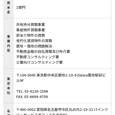
資
1億円
本
借地
共有持分
共有持分
底地
金
業者を探す
ゴミ屋敷
訳あり不動産
任意売却
不動産投資
共有持分買取事業
事故物件買取事業
訳あり物件の買取
リースバック
土地売却
不動産相続
事
老朽化賃貸物件の買取
業
内
底地・借地の問題解決
借地
不動産リースバック
容
不動産全般の自社買取及び仲介業
不動産コンサルティング業
士業向けコンサルティング業
任意売却
空き家
〒104-0045 東京都中央区築地2-10-6 Daiwa築地駅前ビ
アンケート調査
東
ル9F
京
本
TEL: 03-6226-2566
社
FAX: 03-6694-4709
〒460-0002 愛知県名古屋市中区丸の内2-19-32 パインツ
名
リーサービスオフィス丸の内6G