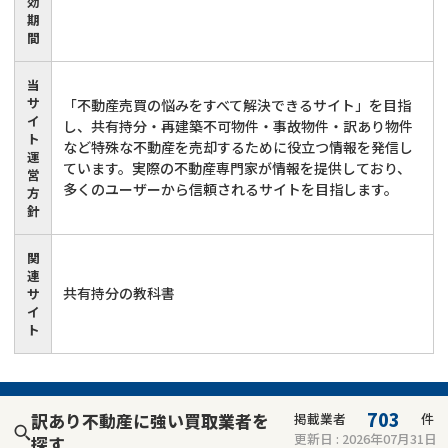
効
期
間
当
サ
「不動産売買の悩みをすべて解決できるサイト」を目指
イ
し、共有持分・再建築不可物件・事故物件・訳あり物件
ト
など特殊な不動産を売却するために役立つ情報を発信し
運
ています。実際の不動産専門家が情報を提供しており、
営
多くのユーザーから信頼されるサイトを目指します。
方
針
関
連
共有持分の教科書
サ
イ
ト
703
訳あり不動産に強い買取業者を
掲載業者
件
更新日 :
2026年07月31日
探す