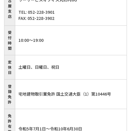
古
屋
支
TEL: 052-228-3901
店
FAX: 052-228-3902
受
付
10:00〜19:00
時
間
定
土曜日、日曜日、祝日
休
日
登
録
宅地建物取引業免許 国土交通大臣（1）第10446号
免
許
免
許
有
令和5年7月1日～令和10年6月30日