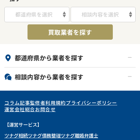
都道府県を選択
相談内容を選択
買取業者を探す
都道府県から
業者
を探す
北海道・東北
相談内容から
業者
を探す
関東
北海道
青森県
空き家
事故物件
コラム記事
監修者
利用規約
プライバシーポリシー
再建築不可
底地
東海
岩手県
東京都
宮城県
神奈川県
運営会社
総合お問合せ
借地
共有持分
関西
秋田県
埼玉県
愛知県
山形県
千葉県
静岡県
【運営サービス】
ゴミ屋敷
任意売却
ツナグ相続
ツナグ債務整理
ツナグ離婚弁護士
北陸・甲信越
福島県
茨城県
岐阜県
大阪府
群馬県
山梨県
京都府