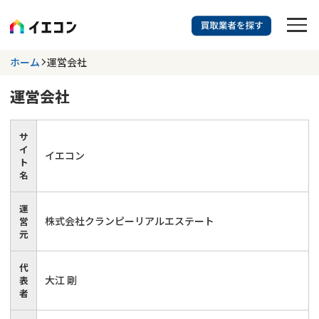
訳あり物件に強い業者を探す
ホーム
運営会社
運営会社
都道府県を選択
相談内容を選択
703
サ
掲載業者
件
検索する
イ
更新日 :
2026年07月31日
イエコン
ト
名
業者を探す
運
株式会社クランピーリアルエステート
営
相談内容で探す
元
代
空き家
不動産コラム
事故物件
大江 剛
表
者
再建築不可
不動産売却
底地
再建築不可物件