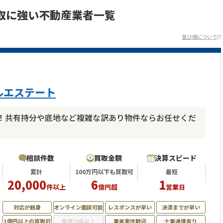
取に強い不動産業者一覧
)
並び順について
ルエステート
！共有持分や底地など複雑な訳あり物件ならお任せくだ
相談件数
買取金額
決算スピード
累計
100万円以下も買取可
最短
20,000
6
1
件以上
億円超
営業日
対応が親身
オンライン面談可能
レスポンスが早い
決済までが早い
1億円以上の買取可
業歴10年以上
業者案件歓迎
士業連携有り