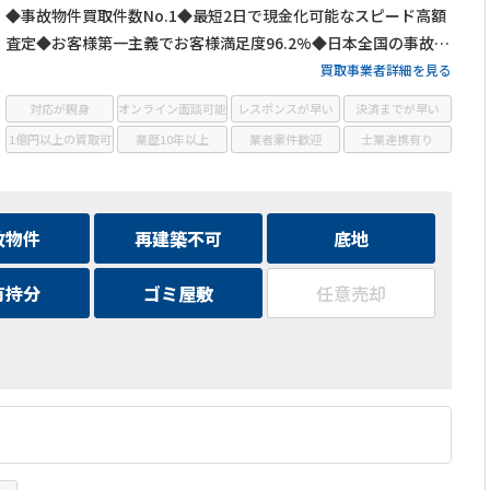
◆事故物件買取件数No.1◆最短2日で現金化可能なスピード高額
査定◆お客様第一主義でお客様満足度96.2%◆日本全国の事故物
件・訳あり物件の買取に対応！
買取事業者詳細を見る
対応が親身
オンライン面談可能
レスポンスが早い
決済までが早い
1億円以上の買取可
業歴10年以上
業者案件歓迎
士業連携有り
故物件
再建築不可
底地
有持分
ゴミ屋敷
任意売却