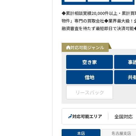
◆累計相談実績20,000件以上・累計
物件」専門の買取会社◆業界最大級！全
融資審査を待たず最短即日で決済可能
対応可能ジャンル
空き家
事
借地
共
リースバック
対応可能エリア
全国対応
本店
名古屋支店