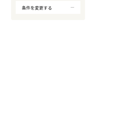
条件を変更する
対応が親身
オンライン面談可能
レスポンスが早い
決済までが早い
1億円以上の買取可
業歴10年以上
業者案件歓迎
士業連携有り