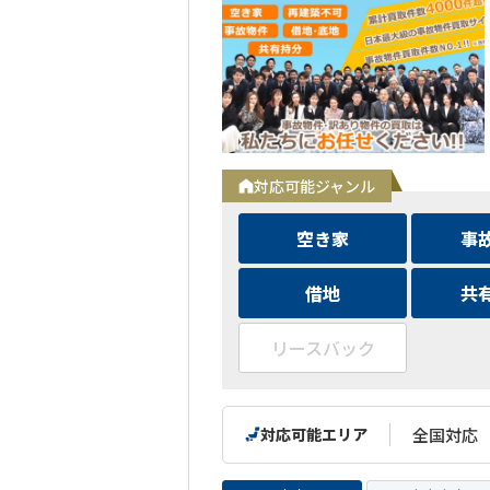
対応可能ジャンル
空き家
事
借地
共
リースバック
対応可能エリア
全国対応