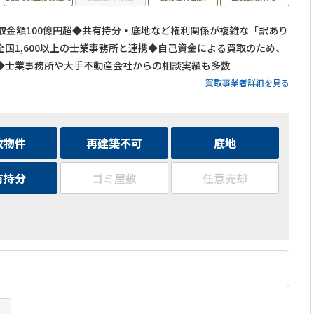
買取金額100億円超◆共有持分・底地など権利関係が複雑な「訳あり
国1,600以上の士業事務所と連携◆自己資金による買取のため、
◆士業事務所や大手不動産会社からの相談実績も多数
買取事業者詳細を見る
故物件
再建築不可
底地
有持分
ゴミ屋敷
任意売却