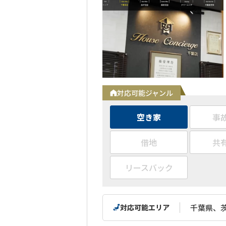
対応可能ジャンル
空き家
事
借地
共
リースバック
対応可能エリア
千葉県、