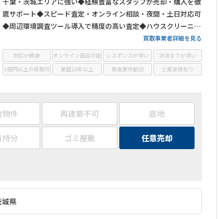
千葉・茨城エリアに強い◆経験豊富なスタッフが売却・購入を徹
底サポート◆スピード査定・オンライン相談・夜間・土日対応可
◆周辺環境調査ツール導入で精度の高い査定◆ハウスクリーニン
グ対応で取引後も安心
買取事業者詳細を見る
対応が親身
オンライン面談可能
レスポンスが早い
決済までが早い
1億円以上の買取可
業歴10年以上
業者案件歓迎
士業連携有り
故物件
再建築不可
底地
有持分
ゴミ屋敷
任意売却
茨城県