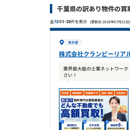
千葉県の訳あり物件の買
73
1
30
全
中
~
件を表示
(更新日:2026年07月31日
東京都
株式会社クランピーリア
業界最大級の士業ネットワーク
さい！