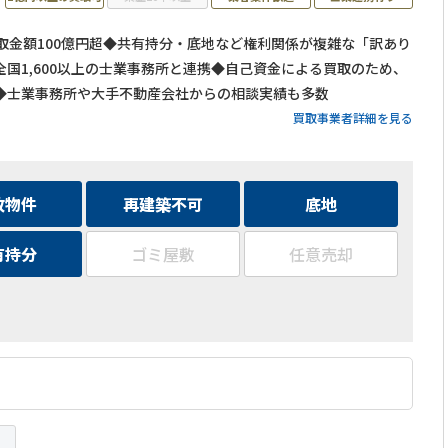
買取金額100億円超◆共有持分・底地など権利関係が複雑な「訳あり
国1,600以上の士業事務所と連携◆自己資金による買取のため、
◆士業事務所や大手不動産会社からの相談実績も多数
買取事業者詳細を見る
故物件
再建築不可
底地
有持分
ゴミ屋敷
任意売却