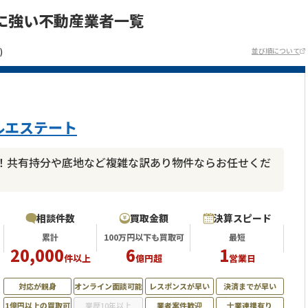
に強い不動産業者一覧
)
並び順について
ルエステート
！共有持分や底地など複雑な訳あり物件ならお任せくだ
相談件数
買取金額
決算スピード
累計
100万円以下も買取可
最短
20,000
6
1
件以上
億円超
営業日
対応が親身
オンライン面談可能
レスポンスが早い
決済までが早い
1億円以上の買取可
業歴10年以上
業者案件歓迎
士業連携有り