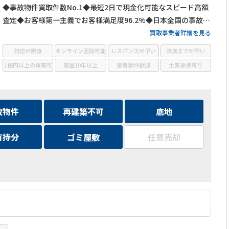
◆事故物件買取件数No.1◆最短2日で現金化可能なスピード高額
査定◆お客様第一主義でお客様満足度96.2%◆日本全国の事故物
件・訳あり物件の買取に対応！
買取事業者詳細を見る
対応が親身
オンライン面談可能
レスポンスが早い
決済までが早い
1億円以上の買取可
業歴10年以上
業者案件歓迎
士業連携有り
故物件
再建築不可
底地
有持分
ゴミ屋敷
任意売却