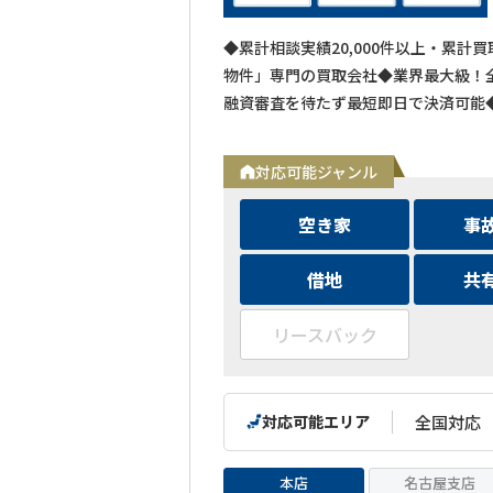
◆累計相談実績20,000件以上・累計
物件」専門の買取会社◆業界最大級！全
融資審査を待たず最短即日で決済可能
対応可能ジャンル
空き家
事
借地
共
リースバック
対応可能エリア
全国対応
本店
名古屋支店