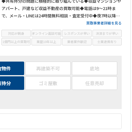
◆共有持分の問題に積極的に取り組んでいる◆収益マンションや
アパート、戸建など収益不動産の買取可能◆電話は9～21時ま
で、メール・LINEは24時間無料相談・査定受付中◆夜7時以降も
営業
買取事業者詳細を見る
対応が親身
オンライン面談可能
レスポンスが早い
決済までが早い
1億円以上の買取可
業歴10年以上
業者案件歓迎
士業連携有り
故物件
再建築不可
底地
有持分
ゴミ屋敷
任意売却