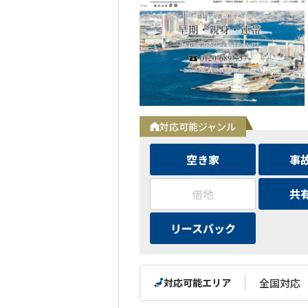
対応可能ジャンル
空き家
事
借地
共
リースバック
対応可能エリア
全国対応