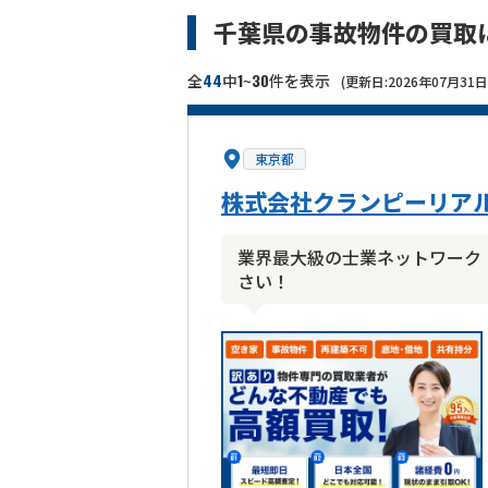
千葉県の事故物件の買取
44
1
30
全
中
~
件を表示
(更新日:2026年07月31日
東京都
株式会社クランピーリア
業界最大級の士業ネットワーク
さい！