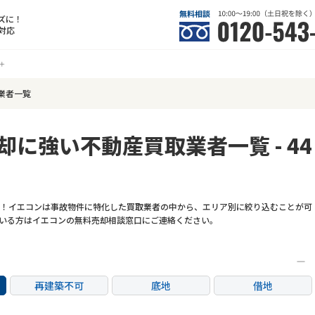
ズに！
対応
業者一覧
却に強い不動産買取業者一覧 - 44
！イエコンは事故物件に特化した買取業者の中から、エリア別に絞り込むことが可
いる方はイエコンの無料売却相談窓口にご連絡ください。
再建築不可
底地
借地
任意売却
リースバック