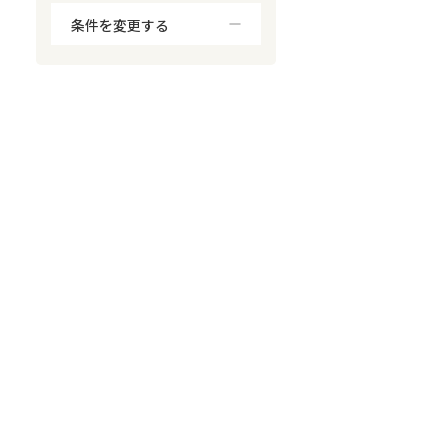
条件を変更する
対応が親身
オンライン面談可能
レスポンスが早い
決済までが早い
1億円以上の買取可
業歴10年以上
業者案件歓迎
士業連携有り