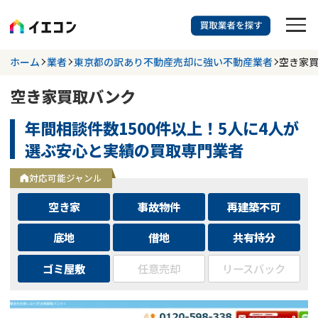
訳あり物件に強い業者を探す
ホーム
業者
東京都の訳あり不動産売却に強い不動産業者
空き家
空き家買取バンク
都道府県を選択
相談内容を選択
年間相談件数1500件以上！5人に4人が
703
掲載業者
件
検索する
選ぶ安心と実績の買取専門業者
更新日 :
2026年07月31日
対応可能ジャンル
業者を探す
空き家
事故物件
再建築不可
相談内容で探す
底地
借地
共有持分
ゴミ屋敷
任意売却
リースバック
空き家
不動産コラム
事故物件
再建築不可
不動産売却
底地
再建築不可物件