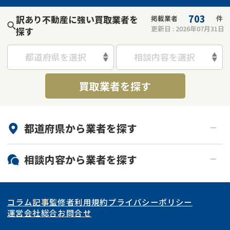
703
訳あり不動産に強い買取業者を
掲載業者
件
更新日 :
2026年07月31日
探す
都道府県を選択
相談内容を選択
買取業者を探す
都道府県から
業者
を探す
北海道・東北
相談内容から
業者
を探す
関東
北海道
青森県
空き家
事故物件
コラム記事
監修者
利用規約
プライバシーポリシー
再建築不可
底地
東海
岩手県
東京都
宮城県
神奈川県
運営会社
総合お問合せ
借地
共有持分