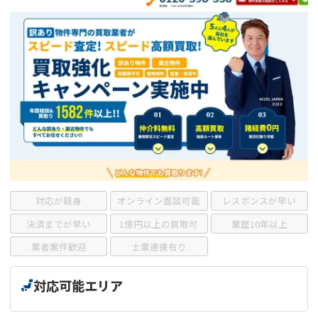
借地
共有持分
共有持分
底地
業者を探す
ゴミ屋敷
訳あり不動産
任意売却
不動産投資
リースバック
土地売却
不動産相続
借地
不動産リースバック
任意売却
空き家
対応が親身
オンライン面談可能
レスポンスが早い
アンケート調査
決済までが早い
1億円以上の買取可
業歴10年以上
業者案件歓迎
士業連携有り
対応可能エリア