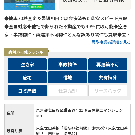
◆簡単30秒査定＆最短即日で現金決済も可能なスピード買取
◆全国対応◆他社で断られた不動産でも99％買取可能◆空き
家・事故物件・再建築不可物件どんな訳あり物件も買取◆立ち
買取事業者詳細を見る
退き・相続・共有持分など複雑な問題を抱えた不動産もOK
対応可能ジャンル
空き家
事故物件
再建築不可
底地
借地
共有持分
ゴミ屋敷
任意売却
リースバック
再建築不可
の売却でお悩みならこちら
営業時間外
（メール問合せなら24時間受付）
東京都世田谷区世田谷4-21-6 三晃第二マンション
住所
401
0120-543-357
メール
東急世田谷線「松陰神社前駅」徒歩5分 / 東急世田谷
最寄り駅
線「世田谷駅」徒歩5分