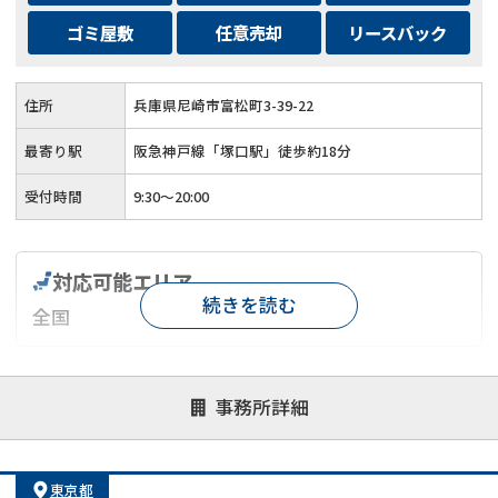
ゴミ屋敷
任意売却
リースバック
住所
兵庫県尼崎市富松町3-39-22
最寄り駅
阪急神戸線「塚口駅」徒歩約18分
受付時間
9:30～20:00
対応可能エリア
続きを読む
全国
対応が親身
オンライン面談可能
レスポンスが早い
事務所詳細
決済までが早い
1億円以上の買取可
業歴10年以上
業者案件歓迎
士業連携有り
東京都