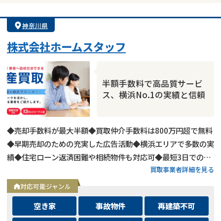
神奈川県
株式会社ホームスタッフ
半額手数料で高品質サービ
ス、横浜No.1の実績と信頼
◆売却手数料が最大半額◆買取仲介手数料は800万円超で無料
◆早期売却のための充実した広告活動◆横浜エリアで多数の実
績◆住宅ローン返済困難や相続物件も対応可◆最短3日での売
買取事業者詳細を見る
却も可能◆プロフェッショナルによる徹底サポート
対応可能ジャンル
空き家
事故物件
再建築不可