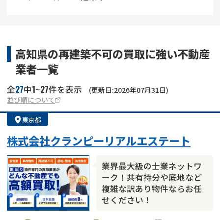
借地
共有持分
共有持分
底地
業者を探す
ゴミ屋敷
訳あり不動産
任意売却
不動産投資
高知県の再建築不可の買取に強い不動産
業者一覧
リースバック
土地売却
不動産相続
27
1
27
全
中
~
件を表示
(更新日:2026年07月31日)
借地
不動産リースバック
並び順について
東京都
任意売却
空き家
株式会社クランピーリアルエステート
アンケート調査
業界最大級の士業ネットワ
ーク！共有持分や底地など
複雑な訳あり物件ならお任
せください！