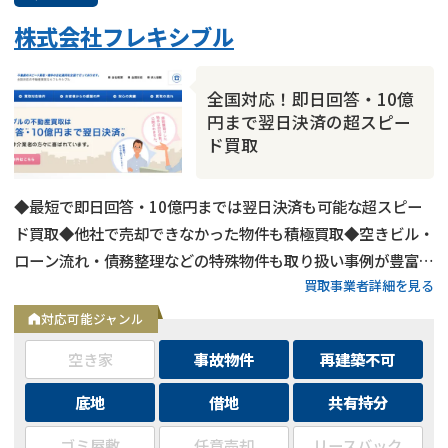
株式会社フレキシブル
全国対応！即日回答・10億
円まで翌日決済の超スピー
ド買取
◆最短で即日回答・10億円までは翌日決済も可能な超スピー
ド買取◆他社で売却できなかった物件も積極買取◆空きビル・
ローン流れ・債務整理などの特殊物件も取り扱い事例が豊富◆
買取事業者詳細を見る
東京都内および全国の政令指定都市に対応
対応可能ジャンル
空き家
事故物件
再建築不可
底地
借地
共有持分
ゴミ屋敷
任意売却
リースバック