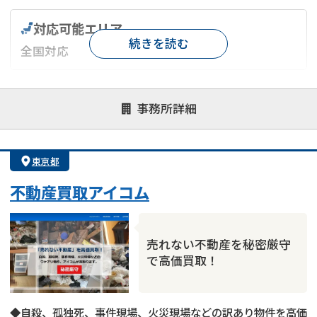
対応可能エリア
続きを読む
全国対応
対応が親身
オンライン面談可能
レスポンスが早い
事務所詳細
決済までが早い
1億円以上の買取可
業歴10年以上
業者案件歓迎
士業連携有り
東京都
不動産買取アイコム
売れない不動産を秘密厳守
で高価買取！
◆自殺、孤独死、事件現場、火災現場などの訳あり物件を高価