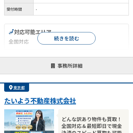
受付時間
-
対応可能エリア
続きを読む
全国対応
対応が親身
オンライン面談可能
レスポンスが早い
事務所詳細
決済までが早い
1億円以上の買取可
業歴10年以上
業者案件歓迎
士業連携有り
東京都
たいよう不動産株式会社
どんな訳あり物件も買取！
全国対応＆最短即日で現金
決済のスピード買取も可能