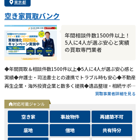
東京都
空き家買取バンク
年間相談件数1500件以上！
5人に4人が選ぶ安心と実績
の買取専門業者
◆年間買取＆相談件数1500件以上◆5人に4人が選ぶ安心感と
実績◆弁護士・司法書士との連携でトラブル時も安心◆不動産
再生企業・海外投資企業と数多く提携◆遺品整理・相続サポー
買取事業者詳細を見る
トも可能◆メールとLINEは24時間相談受付中
対応可能ジャンル
空き家
事故物件
再建築不可
底地
借地
共有持分