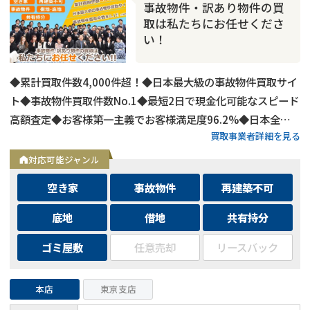
事故物件・訳あり物件の買
取は私たちにお任せくださ
い！
◆累計買取件数4,000件超！◆日本最大級の事故物件買取サイ
ト◆事故物件買取件数No.1◆最短2日で現金化可能なスピード
高額査定◆お客様第一主義でお客様満足度96.2%◆日本全国
買取事業者詳細を見る
の事故物件・訳あり物件の買取に対応！
対応可能ジャンル
空き家
事故物件
再建築不可
底地
借地
共有持分
ゴミ屋敷
任意売却
リースバック
本店
東京支店