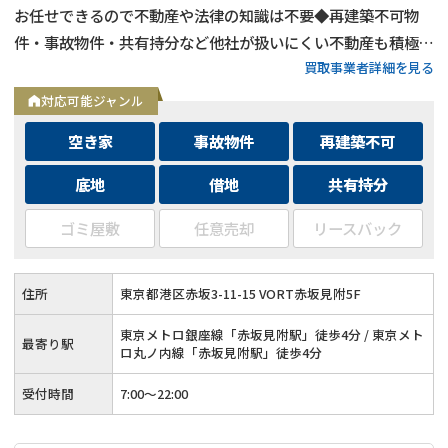
お任せできるので不動産や法律の知識は不要◆再建築不可物
件・事故物件・共有持分など他社が扱いにくい不動産も積極買
買取事業者詳細を見る
取◆残置物・ゴミ屋敷・シロアリ被害がある物件もそのままで
買取
対応可能ジャンル
空き家
事故物件
再建築不可
底地
借地
共有持分
ゴミ屋敷
任意売却
リースバック
住所
東京都港区赤坂3-11-15 VORT赤坂見附5F
東京メトロ銀座線「赤坂見附駅」徒歩4分 / 東京メト
最寄り駅
ロ丸ノ内線「赤坂見附駅」徒歩4分
受付時間
7:00〜22:00