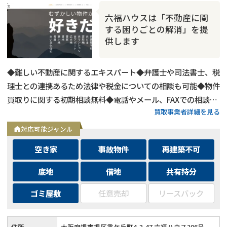
六福ハウスは「不動産に関
する困りごとの解消」を提
供します
◆難しい不動産に関するエキスパート◆弁護士や司法書士、税
理士との連携あるため法律や税金についての相談も可能◆物件
買取りに関する初期相談無料◆電話やメール、FAXでの相談可
買取事業者詳細を見る
能◆メールは24時間相談受付中
対応可能ジャンル
空き家
事故物件
再建築不可
底地
借地
共有持分
ゴミ屋敷
任意売却
リースバック
住所
大阪府堺市堺区香ケ丘町4-3-47 六福ハウス206号