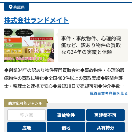
兵庫県
株式会社ランドメイト
事件・事故物件、心理的瑕
疵など、訳あり物件の買取
なら34年の実績と信頼
◆創業34年の訳あり物件専門買取会社◆事故物件・心理的瑕
疵物件の買取に特化◆全国400件以上の買取実績◆顧問弁護
士・税理士と連携で安心◆最短10日で売却可能◆仲介手数
買取事業者詳細を見る
料・諸費用も会社負担◆不要物撤去費用も無料◆リースバック
にも対応◆現地調査・査定は無料
対応可能ジャンル
空き家
事故物件
再建築不可
底地
借地
共有持分