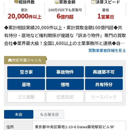
相談件数
買取金額
決算スピード
累計
100万円以下も買取可
最短
20,000
6
1
件以上
億円超
営業日
◆累計相談実績20,000件以上・累計買取金額100億円超◆共
有持分・底地など権利関係が複雑な「訳あり物件」専門の買取
会社◆業界最大級！全国1,600以上の士業事務所と連携◆自己
買取事業者詳細を見る
資金による買取のため、融資審査を待たず最短即日で決済可能
◆士業事務所や大手不動産会社からの相談実績も多数
対応可能ジャンル
空き家
事故物件
再建築不可
底地
借地
共有持分
ゴミ屋敷
任意売却
リースバック
本店
名古屋支店
住所
東京都中央区築地2-10-6 Daiwa築地駅前ビル9F