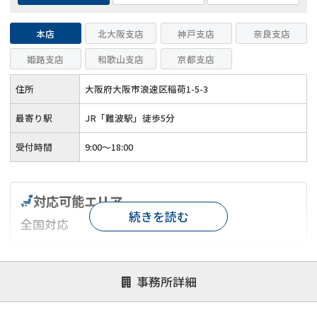
本店
北大阪支店
神戸支店
奈良支店
姫路支店
和歌山支店
京都支店
住所
大阪府大阪市浪速区稲荷1-5-3
最寄り駅
JR「難波駅」徒歩5分
受付時間
9:00～18:00
対応可能エリア
続きを読む
全国対応
対応が親身
オンライン面談可能
レスポンスが早い
事務所詳細
決済までが早い
1億円以上の買取可
業歴10年以上
業者案件歓迎
士業連携有り