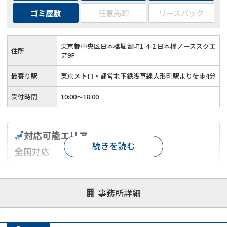
ゴミ屋敷
任意売却
リースバック
東京都中央区日本橋堀留町1-4-2 日本橋ノーススクエ
住所
ア9F
最寄り駅
東京メトロ・都営地下鉄浅草線人形町駅より徒歩4分
受付時間
10:00～18:00
対応可能エリア
続きを読む
全国対応
対応が親身
オンライン面談可能
レスポンスが早い
事務所詳細
決済までが早い
1億円以上の買取可
業歴10年以上
業者案件歓迎
士業連携有り