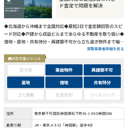
ド査定で問題を解決
◆北海道から沖縄まで全国対応◆最短2日で査定額回答のスピ
ード対応◆戸建から収益ビルまであらゆる不動産を取り扱い◆
借地・底地・共有持分・再建築不可から立ち退き物件まで幅広
買取事業者詳細を見る
く対応◆用途区分・種類不問でバルク購入も相談可能
対応可能ジャンル
空き家
事故物件
再建築不可
底地
借地
共有持分
ゴミ屋敷
任意売却
リースバック
住所
東京都千代田区神田東松下町41-1 H1O神田506
最寄り駅
JR・東京メトロ「神田駅」徒歩4分