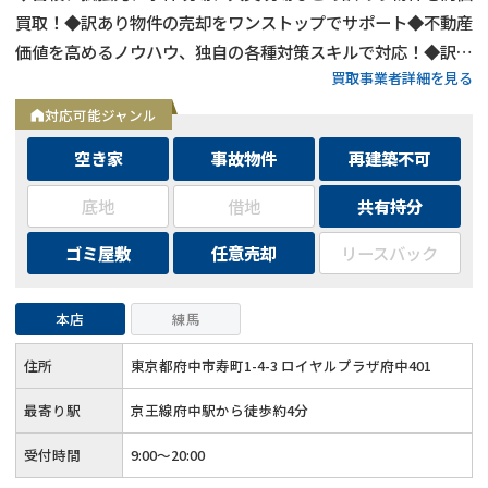
買取！◆訳あり物件の売却をワンストップでサポート◆不動産
価値を高めるノウハウ、独自の各種対策スキルで対応！◆訳あ
買取事業者詳細を見る
り物件の買取エリアは全国対応！
対応可能ジャンル
空き家
事故物件
再建築不可
底地
借地
共有持分
ゴミ屋敷
任意売却
リースバック
本店
練馬
住所
東京都府中市寿町1-4-3 ロイヤルプラザ府中401
最寄り駅
京王線府中駅から徒歩約4分
受付時間
9:00～20:00