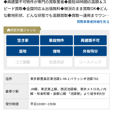
◆再建築不可物件が専門の買取業者◆最短48時間の高額＆ス
ピード買取◆全国対応＆出張無料◆現況のまま買取OK◆どん
な敷地形状、どんな状態でも高額買取◆買取〜運用までワンス
買取事業者詳細を見る
トップ対応◆無料査定＆相談はフォームから24時間受付
対応可能ジャンル
空き家
事故物件
再建築不可
底地
借地
共有持分
ゴミ屋敷
任意売却
リースバック
住所
東京都豊島区東池袋1-44-2 バラッシオ池袋702
JR線、東武東上線、西武池袋線、東京メトロ丸ノ内
最寄り駅
線・有楽町線・副都心線 「池袋駅」より徒歩約5分
受付時間
平日10:00～19:00