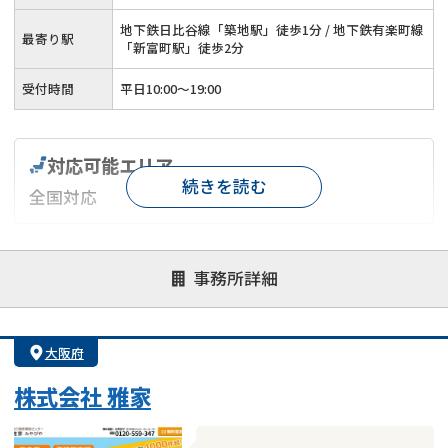
地下鉄日比谷線「築地駅」徒歩1分 / 地下鉄有楽町線
最寄り駅
「新富町駅」徒歩2分
受付時間
平日10:00～19:00
対応可能エリア
続きを読む
全国対応
対応が親身
オンライン面談可能
レスポンスが早い
事務所詳細
決済までが早い
1億円以上の買取可
業歴10年以上
業者案件歓迎
士業連携有り
大阪府
株式会社 雅家