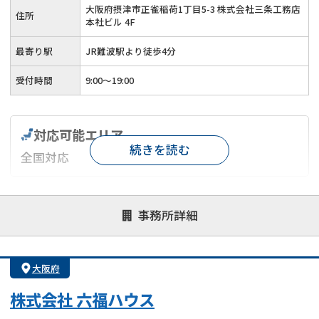
大阪府摂津市正雀稲荷1丁目5-3 株式会社三条工務店
住所
本社ビル 4F
最寄り駅
JR難波駅より徒歩4分
受付時間
9:00～19:00
対応可能エリア
続きを読む
全国対応
対応が親身
オンライン面談可能
レスポンスが早い
事務所詳細
決済までが早い
1億円以上の買取可
業歴10年以上
業者案件歓迎
士業連携有り
大阪府
株式会社 六福ハウス