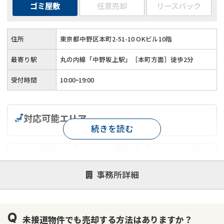
ゴミ屋敷
任意売却
リースバック
住所
東京都中野区本町2-51-10 OKビル10階
最寄り駅
丸の内線「中野坂上駅」［本町方面］徒歩2分
受付時間
10:00ｰ19:00
対応可能エリア
続きを読む
対応が親身
オンライン面談可能
レスポンスが早い
決済までが早い
1億円以上の買取可
業歴10年以上
事務所詳細
業者案件歓迎
士業連携有り
未接道物件でも売却する方法はありますか？