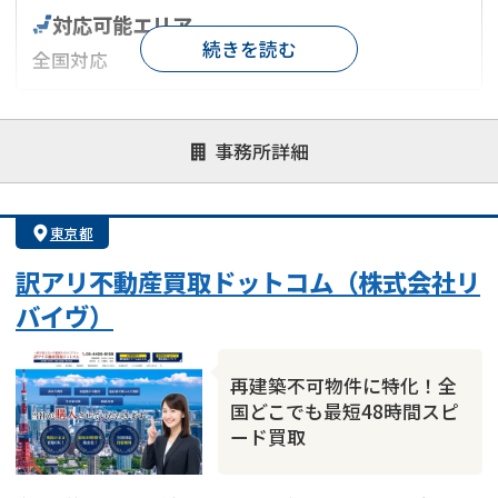
対応可能エリア
続きを読む
全国対応
対応が親身
オンライン面談可能
レスポンスが早い
事務所詳細
決済までが早い
1億円以上の買取可
業歴10年以上
業者案件歓迎
士業連携有り
東京都
訳アリ不動産買取ドットコム（株式会社リ
バイヴ）
再建築不可物件に特化！全
国どこでも最短48時間スピ
ード買取