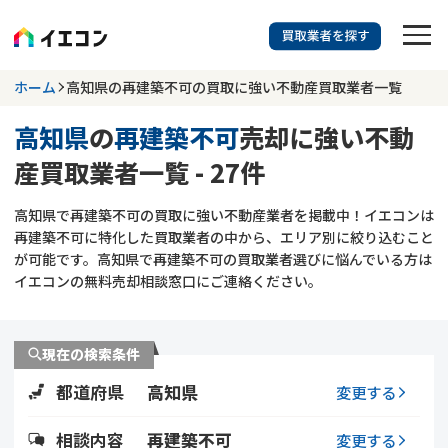
訳あり物件に強い業者を探す
ホーム
高知県の再建築不可の買取に強い不動産買取業者一覧
高知県
の
再建築不可
売却に強い不動
高知県
再建築不可
産買取業者一覧 - 27件
703
掲載業者
件
検索する
高知県で再建築不可の買取に強い不動産業者を掲載中！イエコンは
更新日 :
2026年07月31日
再建築不可に特化した買取業者の中から、エリア別に絞り込むこと
が可能です。高知県で再建築不可の買取業者選びに悩んでいる方は
業者を探す
イエコンの無料売却相談窓口にご連絡ください。
相談内容で探す
現在の検索条件
空き家
不動産コラム
事故物件
都道府県
高知県
変更する
再建築不可
不動産売却
底地
再建築不可物件
相談内容
再建築不可
変更する