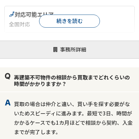
対応可能エリア
続きを読む
全国対応
対応が親身
オンライン面談可能
レスポンスが早い
事務所詳細
決済までが早い
1億円以上の買取可
業歴10年以上
業者案件歓迎
士業連携有り
再建築不可物件の相談から買取までどれくらいの
時間がかかりますか？
買取の場合は仲介と違い、買い手を探す必要がな
いためスピーディに進みます。最短で3日、時間が
かかるケースでも1カ月ほどで相談から契約、入金
までが完了します。