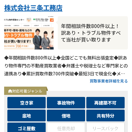
株式会社三条工務店
年間相談件数800件以上！
訳あり・トラブル物件すべ
て当社が買い取ります
◆年間相談件数800件以上◆全国どこでも無料出張査定◆訳あ
り物件専門の不動産買取業者◆弁護士や税理士など専門家との
連携あり◆累計買取件数700件突破◆最短3日で現金化◆メー
買取事業者詳細を見る
ルは24時間相談受付中
対応可能ジャンル
空き家
事故物件
再建築不可
底地
借地
共有持分
ゴミ屋敷
任意売却
リースバック