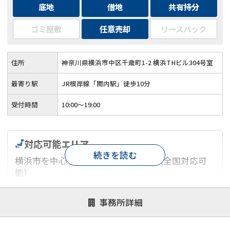
底地
借地
共有持分
ゴミ屋敷
任意売却
リースバック
住所
神奈川県横浜市中区千歳町1-2 横浜THビル304号室
最寄り駅
JR根岸線「関内駅」徒歩10分
受付時間
10:00～19:00
対応可能エリア
続きを読む
横浜市を中心とした神奈川県エリア（全国対応可
能）
対応が親身
オンライン面談可能
レスポンスが早い
事務所詳細
決済までが早い
1億円以上の買取可
業歴10年以上