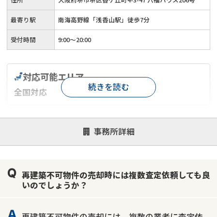
最寄り駅
南海高野線「浅香山駅」徒歩7分
受付時間
9:00～20:00
対応可能エリア
続きを読む
全国対応
対応が親身
オンライン面談可能
レスポンスが早い
事務所詳細
決済までが早い
1億円以上の買取可
業歴10年以上
業者案件歓迎
士業連携有り
再建築不可物件の売却時には複数査定依頼しても良
いのでしょうか？
再建築不可物件の売却には、複数の業者に査定依