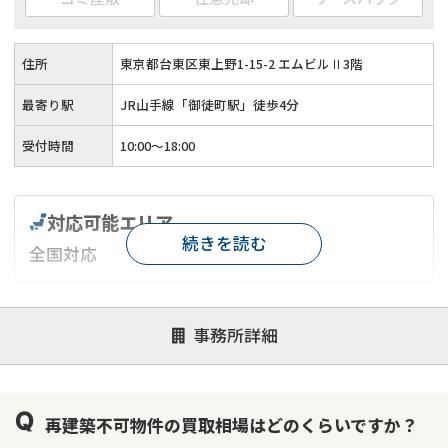
住所
東京都台東区東上野1-15-2 エムビルⅡ3階
最寄り駅
JR山手線「御徒町駅」徒歩4分
受付時間
10:00〜18:00
対応可能エリア
続きを読む
全国対応
対応が親身
オンライン面談可能
レスポンスが早い
事務所詳細
決済までが早い
1億円以上の買取可
業歴10年以上
業者案件歓迎
士業連携有り
再建築不可物件の買取相場はどのくらいですか？