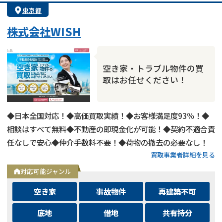
業者案件歓迎
士業連携有り
東京都
株式会社WISH
空き家・トラブル物件の買
取はお任せください！
◆日本全国対応！◆高価買取実績！◆お客様満足度93％！◆
相談はすべて無料◆不動産の即現金化が可能！◆契約不適合責
任なしで安心◆仲介手数料不要！◆荷物の撤去の必要なし！
買取事業者詳細を見る
対応可能ジャンル
空き家
事故物件
再建築不可
底地
借地
共有持分