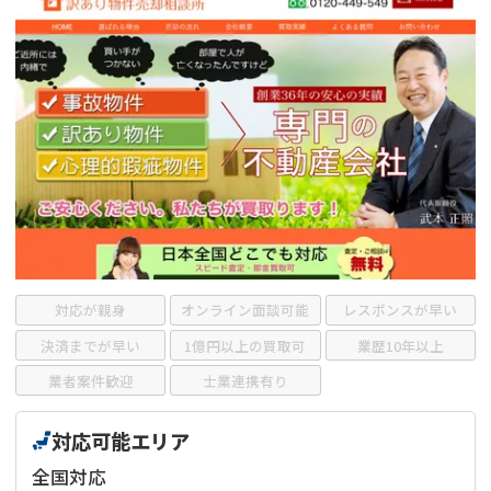
借地
共有持分
共有持分
底地
業者を探す
ゴミ屋敷
訳あり不動産
任意売却
不動産投資
リースバック
土地売却
不動産相続
借地
不動産リースバック
任意売却
空き家
対応が親身
オンライン面談可能
レスポンスが早い
アンケート調査
決済までが早い
1億円以上の買取可
業歴10年以上
業者案件歓迎
士業連携有り
対応可能エリア
全国対応