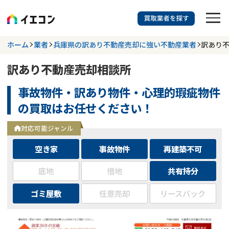
訳あり物件に強い業者を探す
ホーム
業者
兵庫県の訳あり不動産売却に強い不動産業者
訳あり
訳あり不動産売却相談所
都道府県を選択
相談内容を選択
事故物件・訳あり物件・心理的瑕疵物件
703
掲載業者
件
検索する
の買取はお任せください！
更新日 :
2026年07月31日
対応可能ジャンル
業者を探す
空き家
事故物件
再建築不可
相談内容で探す
底地
借地
共有持分
ゴミ屋敷
任意売却
リースバック
空き家
不動産コラム
事故物件
再建築不可
不動産売却
底地
再建築不可物件