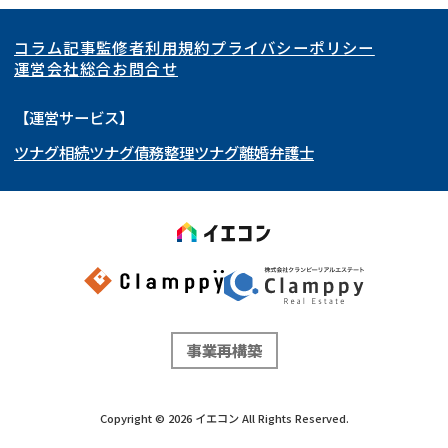
関東
北海道
青森県
空き家
事故物件
コラム記事
監修者
利用規約
プライバシーポリシー
再建築不可
底地
東海
岩手県
東京都
宮城県
神奈川県
運営会社
総合お問合せ
借地
共有持分
関西
秋田県
埼玉県
愛知県
山形県
千葉県
静岡県
【運営サービス】
ゴミ屋敷
任意売却
ツナグ相続
ツナグ債務整理
ツナグ離婚弁護士
北陸・甲信越
福島県
茨城県
岐阜県
大阪府
群馬県
山梨県
京都府
リースバック
中国・四国
栃木県
兵庫県
長野県
奈良県
石川県
九州・沖縄
滋賀県
福井県
広島県
和歌山県
富山県
岡山県
新潟県
山口県
福岡県
三重県
島根県
佐賀県
事業再構築
鳥取県
長崎県
徳島県
熊本県
Copyright ©
2026
イエコン
All Rights Reserved.
香川県
大分県
愛媛県
宮崎県