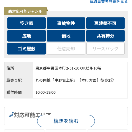
買取事業者詳細を見る
トも可能◆メールとLINEは24時間相談受付中
対応可能ジャンル
空き家
事故物件
再建築不可
底地
借地
共有持分
ゴミ屋敷
任意売却
リースバック
住所
東京都中野区本町2-51-10 OKビル10階
最寄り駅
丸の内線「中野坂上駅」［本町方面］徒歩2分
受付時間
10:00ｰ19:00
対応可能エリア
続きを読む