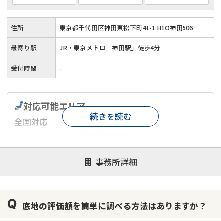
住所
東京都千代田区神田東松下町41-1 H1O神田506
最寄り駅
JR・東京メトロ「神田駅」徒歩4分
受付時間
-
対応可能エリア
続きを読む
全国対応
対応が親身
オンライン面談可能
レスポンスが早い
事務所詳細
決済までが早い
1億円以上の買取可
業歴10年以上
業者案件歓迎
士業連携有り
底地の評価額を簡単に調べる方法はありますか？