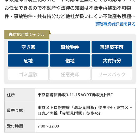
お任せできるので不動産や法律の知識は不要◆再建築不可物
件・事故物件・共有持分など他社が扱いにくい不動産も積極買
買取事業者詳細を見る
取◆残置物・ゴミ屋敷・シロアリ被害がある物件もそのままで
買取
対応可能ジャンル
空き家
事故物件
再建築不可
底地
借地
共有持分
ゴミ屋敷
任意売却
リースバック
住所
東京都港区赤坂3-11-15 VORT赤坂見附5F
東京メトロ銀座線「赤坂見附駅」徒歩4分 / 東京メト
最寄り駅
ロ丸ノ内線「赤坂見附駅」徒歩4分
受付時間
7:00〜22:00