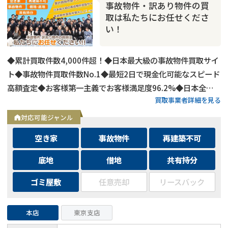
事故物件・訳あり物件の買
取は私たちにお任せくださ
い！
◆累計買取件数4,000件超！◆日本最大級の事故物件買取サイ
ト◆事故物件買取件数No.1◆最短2日で現金化可能なスピード
高額査定◆お客様第一主義でお客様満足度96.2%◆日本全国
買取事業者詳細を見る
の事故物件・訳あり物件の買取に対応！
対応可能ジャンル
空き家
事故物件
再建築不可
底地
借地
共有持分
ゴミ屋敷
任意売却
リースバック
本店
東京支店