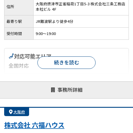
大阪府摂津市正雀稲荷1丁目5-3 株式会社三条工務店
住所
本社ビル 4F
最寄り駅
JR難波駅より徒歩4分
受付時間
9:00～19:00
対応可能エリア
続きを読む
全国対応
対応が親身
オンライン面談可能
レスポンスが早い
事務所詳細
決済までが早い
1億円以上の買取可
業歴10年以上
業者案件歓迎
士業連携有り
大阪府
株式会社 六福ハウス