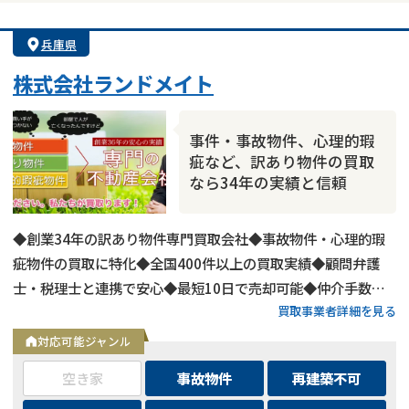
兵庫県
株式会社ランドメイト
事件・事故物件、心理的瑕
疵など、訳あり物件の買取
なら34年の実績と信頼
◆創業34年の訳あり物件専門買取会社◆事故物件・心理的瑕
疵物件の買取に特化◆全国400件以上の買取実績◆顧問弁護
士・税理士と連携で安心◆最短10日で売却可能◆仲介手数
買取事業者詳細を見る
料・諸費用も会社負担◆不要物撤去費用も無料◆リースバック
にも対応◆現地調査・査定は無料
対応可能ジャンル
空き家
事故物件
再建築不可