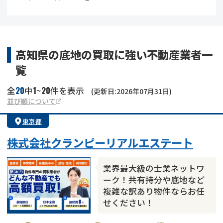
借地
共有持分
共有持分
底地
業者を探す
ゴミ屋敷
訳あり不動産
任意売却
不動産投資
高知県の底地の買取に強い不動産業者一
覧
リースバック
土地売却
不動産相続
20
1
20
全
中
~
件を表示
(更新日:2026年07月31日)
借地
不動産リースバック
並び順について
東京都
任意売却
空き家
株式会社クランピーリアルエステート
アンケート調査
業界最大級の士業ネットワ
ーク！共有持分や底地など
複雑な訳あり物件ならお任
せください！