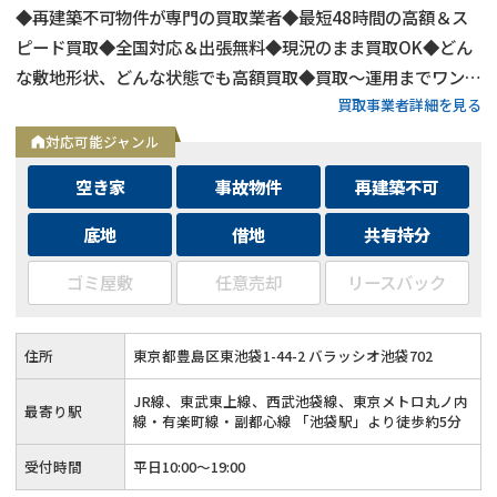
◆再建築不可物件が専門の買取業者◆最短48時間の高額＆ス
ピード買取◆全国対応＆出張無料◆現況のまま買取OK◆どん
な敷地形状、どんな状態でも高額買取◆買取〜運用までワンス
買取事業者詳細を見る
トップ対応◆無料査定＆相談はフォームから24時間受付
対応可能ジャンル
空き家
事故物件
再建築不可
底地
借地
共有持分
ゴミ屋敷
任意売却
リースバック
住所
東京都豊島区東池袋1-44-2 バラッシオ池袋702
JR線、東武東上線、西武池袋線、東京メトロ丸ノ内
最寄り駅
線・有楽町線・副都心線 「池袋駅」より徒歩約5分
受付時間
平日10:00～19:00