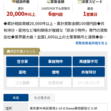
相談件数
買取金額
決算スピード
累計
100万円以下も買取可
最短
20,000
6
1
件以上
億円超
営業日
◆累計相談実績20,000件以上・累計買取金額100億円超◆共
有持分・底地など権利関係が複雑な「訳あり物件」専門の買取
会社◆業界最大級！全国1,600以上の士業事務所と連携◆自己
買取事業者詳細を見る
資金による買取のため、融資審査を待たず最短即日で決済可能
◆士業事務所や大手不動産会社からの相談実績も多数
対応可能ジャンル
空き家
事故物件
再建築不可
底地
借地
共有持分
ゴミ屋敷
任意売却
リースバック
本店
名古屋支店
住所
東京都中央区築地2-10-6 Daiwa築地駅前ビル9F