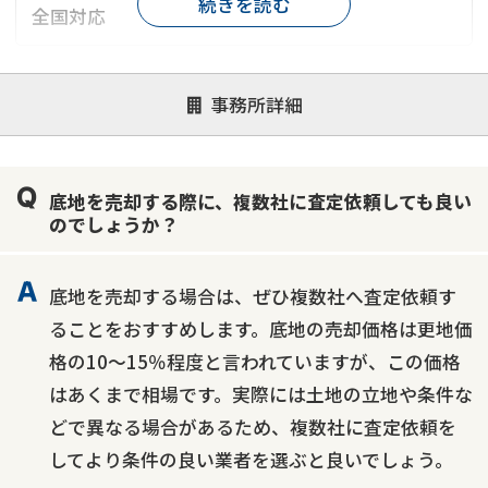
続きを読む
全国対応
対応が親身
オンライン面談可能
レスポンスが早い
事務所詳細
決済までが早い
1億円以上の買取可
業歴10年以上
業者案件歓迎
士業連携有り
底地を売却する際に、複数社に査定依頼しても良い
のでしょうか？
底地を売却する場合は、ぜひ複数社へ査定依頼す
ることをおすすめします。底地の売却価格は更地価
格の10～15％程度と言われていますが、この価格
はあくまで相場です。実際には土地の立地や条件な
どで異なる場合があるため、複数社に査定依頼を
してより条件の良い業者を選ぶと良いでしょう。