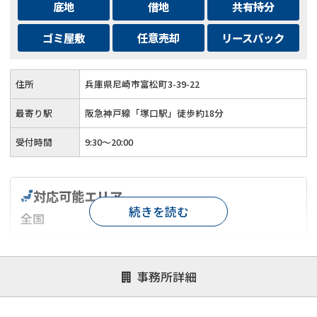
底地
借地
共有持分
ゴミ屋敷
任意売却
リースバック
住所
兵庫県尼崎市富松町3-39-22
最寄り駅
阪急神戸線「塚口駅」徒歩約18分
受付時間
9:30～20:00
対応可能エリア
続きを読む
全国
対応が親身
オンライン面談可能
レスポンスが早い
事務所詳細
決済までが早い
1億円以上の買取可
業歴10年以上
業者案件歓迎
士業連携有り