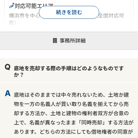
対応可能エリア
続きを読む
横浜市を中心とした神奈川県エリア（全国対応可
能）
対応が親身
オンライン面談可能
レスポンスが早い
事務所詳細
決済までが早い
1億円以上の買取可
業歴10年以上
業者案件歓迎
士業連携有り
底地を売却する際の手順はどのようなものです
か？
底地はそのままでは中々売れないため、土地か建
物を一方の名義人が買い取り名義を揃えてから売
却する方法か、土地と建物の権利者双方が合意の
上で、名義が異なったまま「同時売却」する方法が
あります。どちらの方法にしても借地権者の同意が