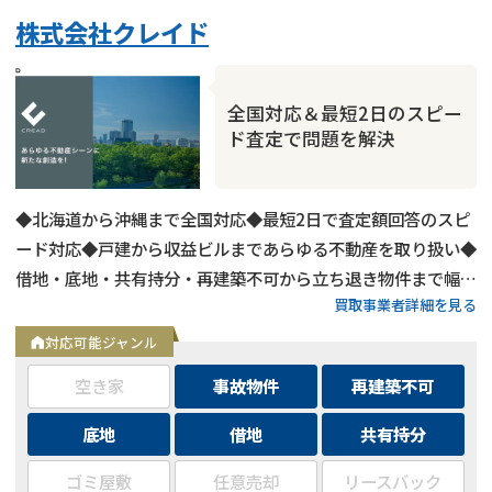
株式会社クレイド
全国対応＆最短2日のスピー
ド査定で問題を解決
◆北海道から沖縄まで全国対応◆最短2日で査定額回答のスピ
ード対応◆戸建から収益ビルまであらゆる不動産を取り扱い◆
借地・底地・共有持分・再建築不可から立ち退き物件まで幅広
買取事業者詳細を見る
く対応◆用途区分・種類不問でバルク購入も相談可能
対応可能ジャンル
空き家
事故物件
再建築不可
底地
借地
共有持分
ゴミ屋敷
任意売却
リースバック