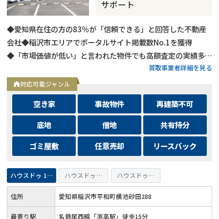
サポート
◆愛知県在住の方の83％が「信頼できる」と回答した不動産
会社◆稲沢市エリアでポータルサイト掲載数No.1を獲得
◆「市場価値が低い」と言われた物件でも高額査定の実績多数
買取事業者詳細を見る
◆不動産査定は完全無料で対応◆ご家族連れでも安心のキッズ
スペースあり◆メールでのご相談は24時間受付中
対応可能ジャンル
空き家
事故物件
再建築不可
底地
借地
共有持分
ゴミ屋敷
任意売却
リースバック
底地
の売却でお悩みならこちら
《現在営業中》お電話繋がります
ハウスドゥ 155号稲沢
ハウスドゥ 愛西
ハウスドゥ 弥富・佐屋
0120-543-357
メール
住所
愛知県稲沢市平和町横池砂田288
最寄り駅
名鉄尾西線「渕高駅」徒歩15分