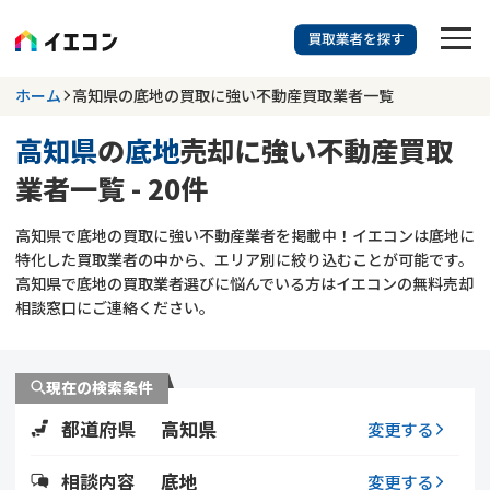
訳あり物件に強い業者を探す
ホーム
高知県の底地の買取に強い不動産買取業者一覧
高知県
の
底地
売却に強い不動産買取
高知県
底地
業者一覧 - 20件
703
掲載業者
件
検索する
高知県で底地の買取に強い不動産業者を掲載中！イエコンは底地に
更新日 :
2026年07月31日
特化した買取業者の中から、エリア別に絞り込むことが可能です。
高知県で底地の買取業者選びに悩んでいる方はイエコンの無料売却
業者を探す
相談窓口にご連絡ください。
相談内容で探す
現在の検索条件
空き家
不動産コラム
事故物件
都道府県
高知県
変更する
再建築不可
不動産売却
底地
再建築不可物件
相談内容
底地
変更する