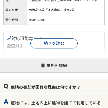
最寄り駅
南海高野線「浅香山駅」徒歩7分
受付時間
9:00～20:00
対応可能エリア
続きを読む
全国対応
対応が親身
オンライン面談可能
レスポンスが早い
事務所詳細
決済までが早い
1億円以上の買取可
業歴10年以上
業者案件歓迎
士業連携有り
底地の売却が困難な理由は何ですか？
底地には、土地の上に建物を建てて利用している