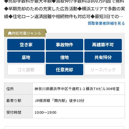
◆売却手数料が最大半額◆買取仲介手数料は800万円超で無料
◆早期売却のための充実した広告活動◆横浜エリアで多数の実
績◆住宅ローン返済困難や相続物件も対応可◆最短3日での売
買取事業者詳細を見る
却も可能◆プロフェッショナルによる徹底サポート
対応可能ジャンル
空き家
事故物件
再建築不可
底地
借地
共有持分
ゴミ屋敷
任意売却
リースバック
住所
神奈川県横浜市中区千歳町1-2 横浜THビル304号室
最寄り駅
JR根岸線「関内駅」徒歩10分
受付時間
10:00～19:00