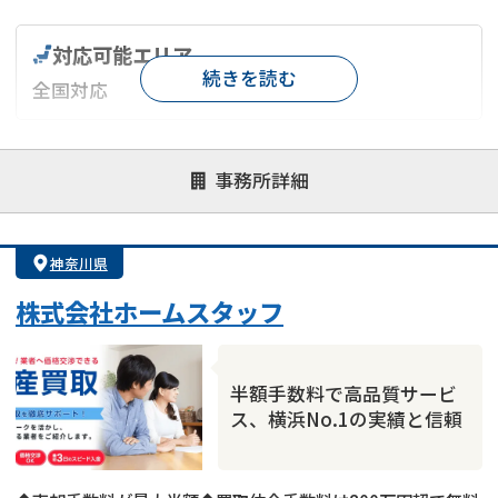
対応可能エリア
続きを読む
全国対応
対応が親身
オンライン面談可能
レスポンスが早い
事務所詳細
決済までが早い
1億円以上の買取可
業歴10年以上
業者案件歓迎
士業連携有り
神奈川県
株式会社ホームスタッフ
半額手数料で高品質サービ
ス、横浜No.1の実績と信頼