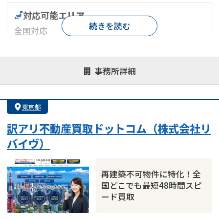
対応可能エリア
続きを読む
全国対応
対応が親身
オンライン面談可能
レスポンスが早い
事務所詳細
決済までが早い
1億円以上の買取可
業歴10年以上
業者案件歓迎
士業連携有り
東京都
訳アリ不動産買取ドットコム（株式会社リ
バイヴ）
再建築不可物件に特化！全
国どこでも最短48時間スピ
ード買取