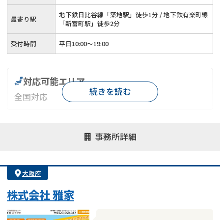
地下鉄日比谷線「築地駅」徒歩1分 / 地下鉄有楽町線
最寄り駅
「新富町駅」徒歩2分
受付時間
平日10:00～19:00
対応可能エリア
続きを読む
全国対応
対応が親身
オンライン面談可能
レスポンスが早い
事務所詳細
決済までが早い
1億円以上の買取可
業歴10年以上
業者案件歓迎
士業連携有り
大阪府
株式会社 雅家