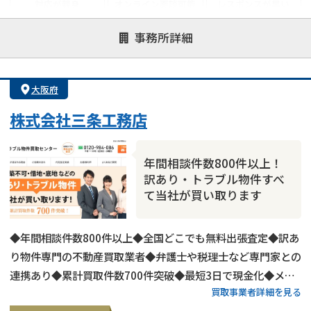
対応が親身
オンライン面談可能
レスポンスが早い
決済までが早い
1億円以上の買取可
業歴10年以上
事務所詳細
業者案件歓迎
士業連携有り
大阪府
株式会社三条工務店
年間相談件数800件以上！
訳あり・トラブル物件すべ
て当社が買い取ります
◆年間相談件数800件以上◆全国どこでも無料出張査定◆訳あ
り物件専門の不動産買取業者◆弁護士や税理士など専門家との
連携あり◆累計買取件数700件突破◆最短3日で現金化◆メー
買取事業者詳細を見る
ルは24時間相談受付中