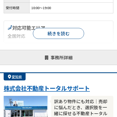
受付時間
10:00〜19:00
対応可能エリア
続きを読む
全国対応
対応が親身
オンライン面談可能
レスポンスが早い
事務所詳細
決済までが早い
1億円以上の買取可
業歴10年以上
業者案件歓迎
士業連携有り
愛知県
株式会社不動産トータルサポート
訳あり物件にも対応｜売却
に悩んだとき、選択肢を一
緒に探せる不動産トータル