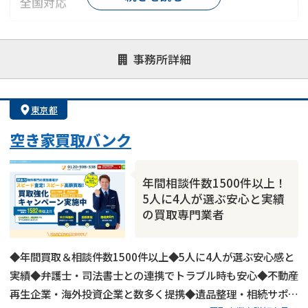
全国対応
対応が親身
オンライン面談可能
レスポンスが早い
事務所詳細
決済までが早い
1億円以上の買取可
業歴10年以上
業者案件歓迎
士業連携有り
東京都
空き家買取バンク
年間相談件数1500件以上！
5人に4人が選ぶ安心と実績
の買取専門業者
◆年間買取＆相談件数1500件以上◆5人に4人が選ぶ安心感と
実績◆弁護士・司法書士との連携でトラブル時も安心◆不動産
再生企業・海外投資企業と数多く提携◆遺品整理・相続サポー