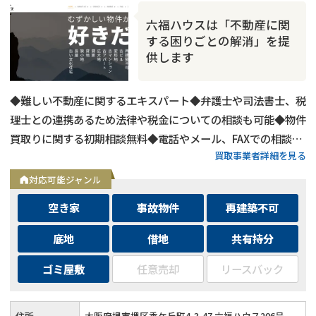
六福ハウスは「不動産に関
する困りごとの解消」を提
供します
◆難しい不動産に関するエキスパート◆弁護士や司法書士、税
理士との連携あるため法律や税金についての相談も可能◆物件
買取りに関する初期相談無料◆電話やメール、FAXでの相談可
買取事業者詳細を見る
能◆メールは24時間相談受付中
対応可能ジャンル
空き家
事故物件
再建築不可
底地
借地
共有持分
ゴミ屋敷
任意売却
リースバック
住所
大阪府堺市堺区香ケ丘町4-3-47 六福ハウス206号