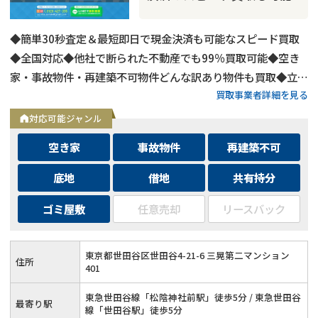
◆簡単30秒査定＆最短即日で現金決済も可能なスピード買取
◆全国対応◆他社で断られた不動産でも99％買取可能◆空き
家・事故物件・再建築不可物件どんな訳あり物件も買取◆立ち
買取事業者詳細を見る
退き・相続・共有持分など複雑な問題を抱えた不動産もOK
対応可能ジャンル
空き家
事故物件
再建築不可
底地
借地
共有持分
ゴミ屋敷
任意売却
リースバック
東京都世田谷区世田谷4-21-6 三晃第二マンション
住所
401
東急世田谷線「松陰神社前駅」徒歩5分 / 東急世田谷
最寄り駅
線「世田谷駅」徒歩5分