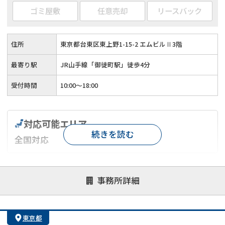
ゴミ屋敷
任意売却
リースバック
住所
東京都台東区東上野1-15-2 エムビルⅡ3階
最寄り駅
JR山手線「御徒町駅」徒歩4分
受付時間
10:00〜18:00
対応可能エリア
続きを読む
全国対応
対応が親身
オンライン面談可能
レスポンスが早い
事務所詳細
決済までが早い
1億円以上の買取可
業歴10年以上
業者案件歓迎
士業連携有り
東京都