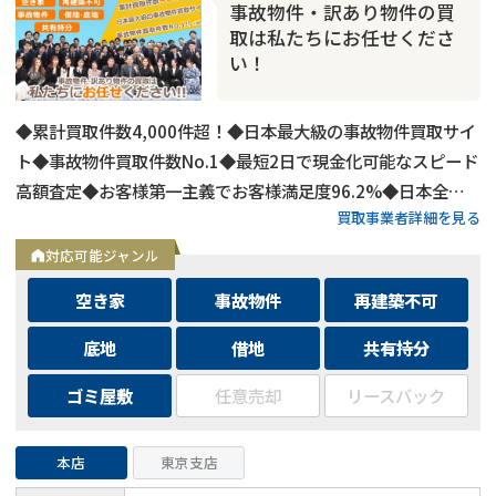
事故物件・訳あり物件の買
取は私たちにお任せくださ
い！
◆累計買取件数4,000件超！◆日本最大級の事故物件買取サイ
ト◆事故物件買取件数No.1◆最短2日で現金化可能なスピード
高額査定◆お客様第一主義でお客様満足度96.2%◆日本全国
買取事業者詳細を見る
の事故物件・訳あり物件の買取に対応！
対応可能ジャンル
空き家
事故物件
再建築不可
底地
借地
共有持分
ゴミ屋敷
任意売却
リースバック
本店
東京支店