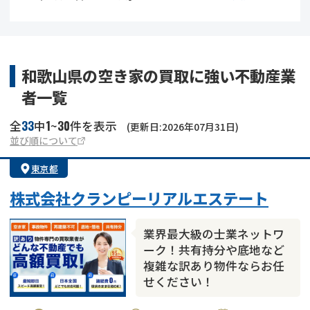
借地
共有持分
共有持分
底地
業者を探す
ゴミ屋敷
訳あり不動産
任意売却
不動産投資
和歌山県の空き家の買取に強い不動産業
者一覧
リースバック
土地売却
不動産相続
33
1
30
全
中
~
件を表示
(更新日:2026年07月31日)
借地
不動産リースバック
並び順について
東京都
任意売却
空き家
株式会社クランピーリアルエステート
アンケート調査
業界最大級の士業ネットワ
ーク！共有持分や底地など
複雑な訳あり物件ならお任
せください！