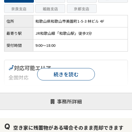
奈良支店
姫路支店
京都支店
住所
和歌山県和歌山市美園町1-5-3 林ビル 4F
最寄り駅
JR和歌山線「和歌山駅」徒歩3分
受付時間
9:00～18:00
対応可能エリア
続きを読む
全国対応
対応が親身
オンライン面談可能
レスポンスが早い
事務所詳細
決済までが早い
1億円以上の買取可
業歴10年以上
業者案件歓迎
士業連携有り
空き家に残置物がある場合そのまま売却できます