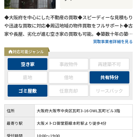
◆大阪府を中心にした不動産の買取◆スピーディーな見積もり
や迅速な買取に対応◆周辺地域の物件買取をフルサポート◆古
家や長屋、劣化が進む空き家の買取も可能。◆築数十年の築古
買取事業者詳細を見る
物件や心理的瑕疵物件の買取もOK◆お客様第一主義で取り組
む買取
対応可能ジャンル
空き家
事故物件
再建築不可
底地
借地
共有持分
ゴミ屋敷
任意売却
リースバック
住所
大阪府大阪市中央区瓦町3-16 OWL瓦町ビル3階
最寄り駅
大阪メトロ御堂筋線本町駅より徒歩4分
受付時間
10:00～19:00