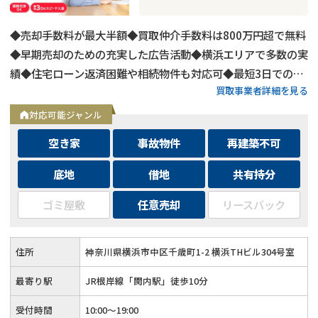
◆売却手数料が最大半額◆買取仲介手数料は800万円超で無料
◆早期売却のための充実した広告活動◆横浜エリアで多数の実
績◆住宅ローン返済困難や相続物件も対応可◆最短3日での売
買取事業者詳細を見る
却も可能◆プロフェッショナルによる徹底サポート
対応可能ジャンル
空き家
事故物件
再建築不可
底地
借地
共有持分
ゴミ屋敷
任意売却
リースバック
住所
神奈川県横浜市中区千歳町1-2 横浜THビル304号室
最寄り駅
JR根岸線「関内駅」徒歩10分
受付時間
10:00～19:00