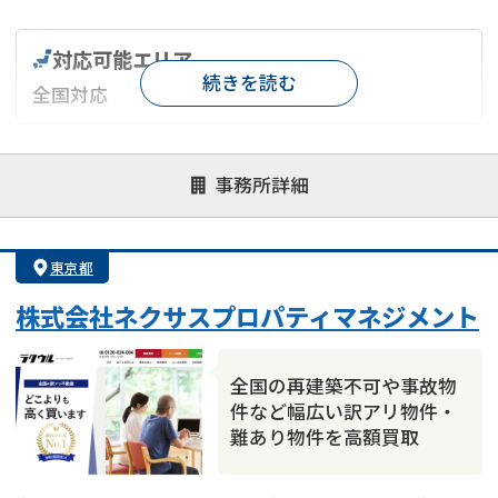
対応可能エリア
続きを読む
全国対応
対応が親身
オンライン面談可能
レスポンスが早い
事務所詳細
決済までが早い
1億円以上の買取可
業歴10年以上
業者案件歓迎
士業連携有り
東京都
株式会社ネクサスプロパティマネジメント
全国の再建築不可や事故物
件など幅広い訳アリ物件・
難あり物件を高額買取