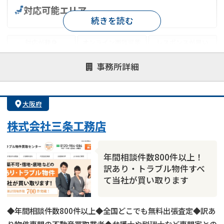
対応可能エリア
続きを読む
対応が親身
オンライン面談可能
レスポンスが早い
決済までが早い
1億円以上の買取可
業歴10年以上
事務所詳細
業者案件歓迎
士業連携有り
大阪府
株式会社三条工務店
年間相談件数800件以上！
訳あり・トラブル物件すべ
て当社が買い取ります
◆年間相談件数800件以上◆全国どこでも無料出張査定◆訳あ
り物件専門の不動産買取業者◆弁護士や税理士など専門家との