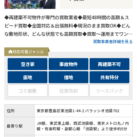
◆再建築不可物件が専門の買取業者◆最短48時間の高額＆ス
ピード買取◆全国対応＆出張無料◆現況のまま買取OK◆どん
な敷地形状、どんな状態でも高額買取◆買取〜運用までワンス
買取事業者詳細を見る
トップ対応◆無料査定＆相談はフォームから24時間受付
対応可能ジャンル
空き家
事故物件
再建築不可
底地
借地
共有持分
ゴミ屋敷
任意売却
リースバック
住所
東京都豊島区東池袋1-44-2 バラッシオ池袋702
JR線、東武東上線、西武池袋線、東京メトロ丸ノ内
最寄り駅
線・有楽町線・副都心線 「池袋駅」より徒歩約5分