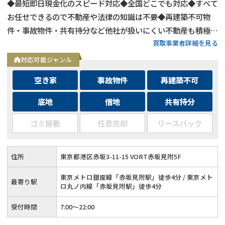
◆最短即日現金化のスピード対応◆全国どこでも対応◆すべて
お任せできるので不動産や法律の知識は不要◆再建築不可物
件・事故物件・共有持分など他社が扱いにくい不動産も積極買
買取事業者詳細を見る
取◆残置物・ゴミ屋敷・シロアリ被害がある物件もそのままで
買取
対応可能ジャンル
空き家
事故物件
再建築不可
底地
借地
共有持分
ゴミ屋敷
任意売却
リースバック
住所
東京都港区赤坂3-11-15 VORT赤坂見附5F
東京メトロ銀座線「赤坂見附駅」徒歩4分 / 東京メト
最寄り駅
ロ丸ノ内線「赤坂見附駅」徒歩4分
受付時間
7:00〜22:00