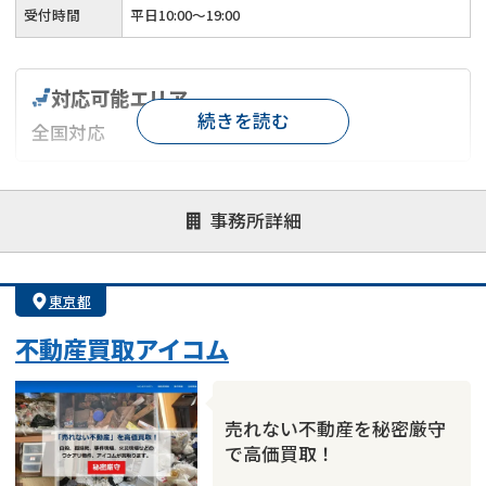
受付時間
平日10:00～19:00
対応可能エリア
続きを読む
全国対応
対応が親身
オンライン面談可能
レスポンスが早い
事務所詳細
決済までが早い
1億円以上の買取可
業歴10年以上
業者案件歓迎
士業連携有り
東京都
不動産買取アイコム
売れない不動産を秘密厳守
で高価買取！