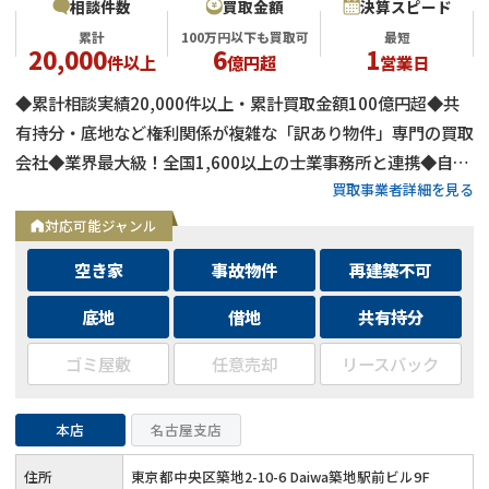
相談件数
買取金額
決算スピード
累計
100万円以下も買取可
最短
20,000
6
1
件以上
億円超
営業日
◆累計相談実績20,000件以上・累計買取金額100億円超◆共
有持分・底地など権利関係が複雑な「訳あり物件」専門の買取
会社◆業界最大級！全国1,600以上の士業事務所と連携◆自己
買取事業者詳細を見る
資金による買取のため、融資審査を待たず最短即日で決済可能
◆士業事務所や大手不動産会社からの相談実績も多数
対応可能ジャンル
空き家
事故物件
再建築不可
底地
借地
共有持分
ゴミ屋敷
任意売却
リースバック
本店
名古屋支店
住所
東京都中央区築地2-10-6 Daiwa築地駅前ビル9F