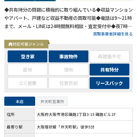
◆共有持分の問題に積極的に取り組んでいる◆収益マンション
やアパート、戸建など収益不動産の買取可能◆電話は9～21時
まで、メール・LINEは24時間無料相談・査定受付中◆夜7時以
買取事業者詳細を見る
降も営業
対応可能ジャンル
空き家
事故物件
再建築不可
底地
借地
共有持分
ゴミ屋敷
任意売却
リースバック
本店
弁天町営業所
住所
大阪府大阪市港区磯路2丁目3-15 磯路ビル2F
最寄り駅
大阪環状線「弁天町駅」徒歩5分