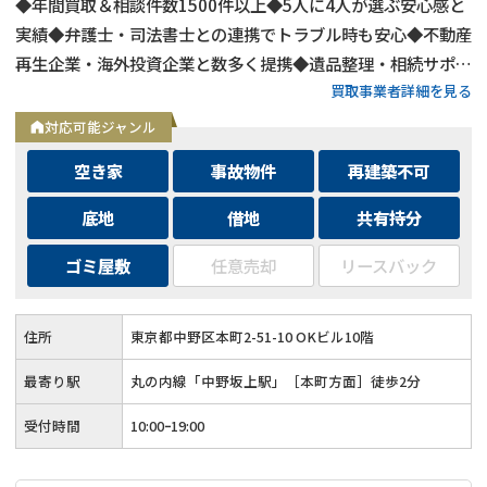
◆年間買取＆相談件数1500件以上◆5人に4人が選ぶ安心感と
実績◆弁護士・司法書士との連携でトラブル時も安心◆不動産
再生企業・海外投資企業と数多く提携◆遺品整理・相続サポー
買取事業者詳細を見る
トも可能◆メールとLINEは24時間相談受付中
対応可能ジャンル
空き家
事故物件
再建築不可
底地
借地
共有持分
ゴミ屋敷
任意売却
リースバック
住所
東京都中野区本町2-51-10 OKビル10階
最寄り駅
丸の内線「中野坂上駅」［本町方面］徒歩2分
受付時間
10:00ｰ19:00