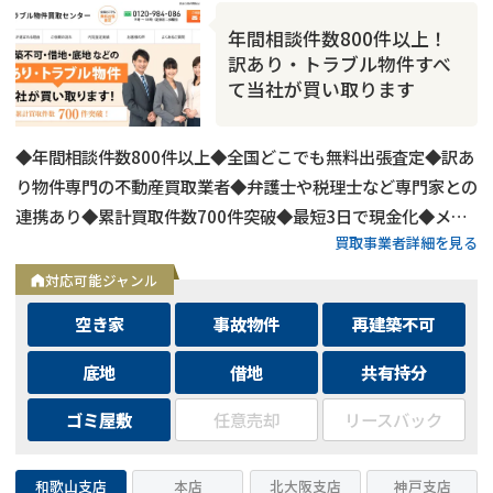
年間相談件数800件以上！
訳あり・トラブル物件すべ
て当社が買い取ります
◆年間相談件数800件以上◆全国どこでも無料出張査定◆訳あ
り物件専門の不動産買取業者◆弁護士や税理士など専門家との
連携あり◆累計買取件数700件突破◆最短3日で現金化◆メー
買取事業者詳細を見る
ルは24時間相談受付中
対応可能ジャンル
空き家
事故物件
再建築不可
底地
借地
共有持分
ゴミ屋敷
任意売却
リースバック
和歌山支店
本店
北大阪支店
神戸支店