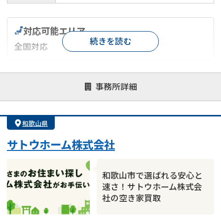
対応可能エリア
続きを読む
全国対応
対応が親身
オンライン面談可能
レスポンスが早い
事務所詳細
決済までが早い
1億円以上の買取可
業歴10年以上
業者案件歓迎
士業連携有り
和歌山県
サトウホーム株式会社
空き家
の売却でお悩みならこちら
営業時間外
（メール問合せなら24時間受付）
和歌山市で選ばれる安心と
速さ！サトウホーム株式会
0120-543-191
メール
社の空き家買取