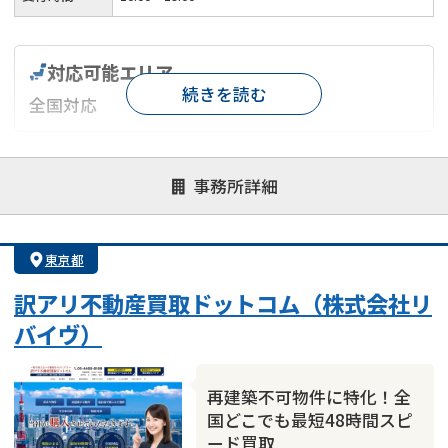
対応可能エリア
続きを読む
全国対応
対応が親身
オンライン面談可能
レスポンスが早い
事務所詳細
決済までが早い
1億円以上の買取可
業歴10年以上
業者案件歓迎
士業連携有り
東京都
訳アリ不動産買取ドットコム（株式会社リ
バイヴ）
再建築不可物件に特化！全
国どこでも最短48時間スピ
ード買取