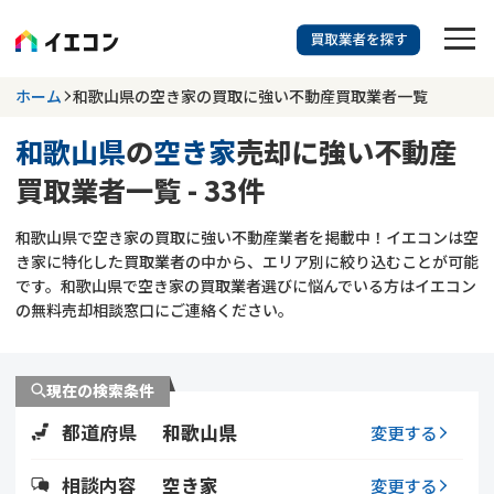
訳あり物件に強い業者を探す
ホーム
和歌山県の空き家の買取に強い不動産買取業者一覧
和歌山県
の
空き家
売却に強い不動産
和歌山県
空き家
買取業者一覧 - 33件
703
掲載業者
件
検索する
和歌山県で空き家の買取に強い不動産業者を掲載中！イエコンは空
更新日 :
2026年07月31日
き家に特化した買取業者の中から、エリア別に絞り込むことが可能
です。和歌山県で空き家の買取業者選びに悩んでいる方はイエコン
業者を探す
の無料売却相談窓口にご連絡ください。
相談内容で探す
現在の検索条件
空き家
不動産コラム
事故物件
都道府県
和歌山県
変更する
再建築不可
不動産売却
底地
再建築不可物件
相談内容
空き家
変更する