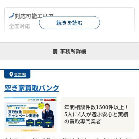
対応可能エリア
続きを読む
全国対応
対応が親身
オンライン面談可能
レスポンスが早い
事務所詳細
決済までが早い
1億円以上の買取可
業歴10年以上
業者案件歓迎
士業連携有り
東京都
空き家買取バンク
年間相談件数1500件以上！
5人に4人が選ぶ安心と実績
の買取専門業者