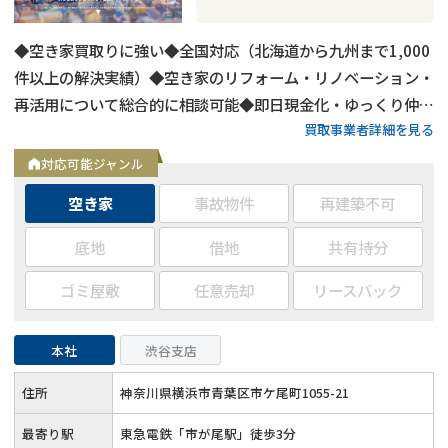
◆空き家買取りに強い◆全国対応（北海道から九州まで1,000
件以上の解決実績）◆空き家のリフォーム・リノベーション・
再活用について総合的に相談可能◆即日現金化・ゆっくり仲介
買取事業者詳細を見る
販売どちらも対応可◆約400名の士業パートナーと連携
対応可能ジャンル
空き家
事故物件
再建築不可
底地
借地
共有持分
ゴミ屋敷
任意売却
リースバック
本社
渋谷支店
住所
神奈川県横浜市青葉区市ケ尾町1055-21
最寄り駅
東急電鉄「市が尾駅」徒歩3分