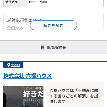
受付時間
10:00～20:00
対応可能エリア
続きを読む
全国対応
対応が親身
オンライン面談可能
レスポンスが早い
事務所詳細
決済までが早い
1億円以上の買取可
業歴10年以上
業者案件歓迎
士業連携有り
大阪府
株式会社 六福ハウス
六福ハウスは「不動産に関
する困りごとの解消」を提
供します