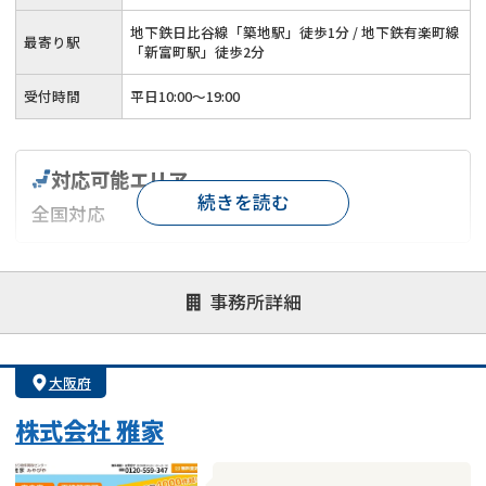
地下鉄日比谷線「築地駅」徒歩1分 / 地下鉄有楽町線
最寄り駅
「新富町駅」徒歩2分
受付時間
平日10:00～19:00
対応可能エリア
続きを読む
全国対応
対応が親身
オンライン面談可能
レスポンスが早い
事務所詳細
決済までが早い
1億円以上の買取可
業歴10年以上
業者案件歓迎
士業連携有り
大阪府
株式会社 雅家