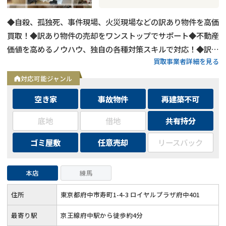
◆自殺、孤独死、事件現場、火災現場などの訳あり物件を高価
買取！◆訳あり物件の売却をワンストップでサポート◆不動産
価値を高めるノウハウ、独自の各種対策スキルで対応！◆訳あ
買取事業者詳細を見る
り物件の買取エリアは全国対応！
対応可能ジャンル
空き家
事故物件
再建築不可
底地
借地
共有持分
ゴミ屋敷
任意売却
リースバック
本店
練馬
住所
東京都府中市寿町1-4-3 ロイヤルプラザ府中401
最寄り駅
京王線府中駅から徒歩約4分