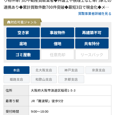
連携あり◆累計買取件数700件突破◆最短3日で現金化◆メー
買取事業者詳細を見る
ルは24時間相談受付中
対応可能ジャンル
空き家
事故物件
再建築不可
底地
借地
共有持分
ゴミ屋敷
任意売却
リースバック
本店
北大阪支店
神戸支店
奈良支店
姫路支店
和歌山支店
京都支店
住所
大阪府大阪市浪速区稲荷1-5-3
最寄り駅
JR「難波駅」徒歩5分
受付時間
9:00～18:00