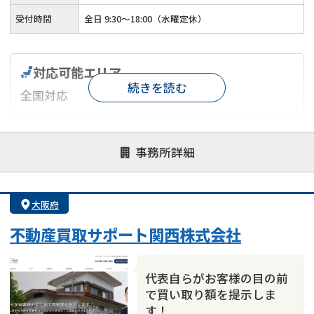
受付時間
全日 9:30～18:00（水曜定休）
対応可能エリア
続きを読む
全国対応
対応が親身
オンライン面談可能
レスポンスが早い
事務所詳細
決済までが早い
1億円以上の買取可
業歴10年以上
業者案件歓迎
士業連携有り
大阪府
不動産買取サポート関西株式会社
代表自らがお客様の目の前
で買い取り額を提示しま
す！