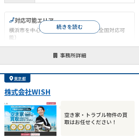
対応可能エリア
続きを読む
横浜市を中心とした神奈川県エリア（全国対応可
能）
対応が親身
オンライン面談可能
レスポンスが早い
事務所詳細
決済までが早い
1億円以上の買取可
業歴10年以上
業者案件歓迎
士業連携有り
東京都
株式会社WISH
空き家・トラブル物件の買
取はお任せください！