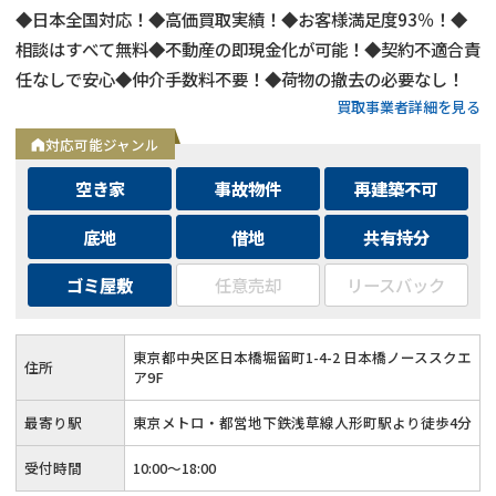
◆日本全国対応！◆高価買取実績！◆お客様満足度93％！◆
相談はすべて無料◆不動産の即現金化が可能！◆契約不適合責
任なしで安心◆仲介手数料不要！◆荷物の撤去の必要なし！
買取事業者詳細を見る
対応可能ジャンル
空き家
事故物件
再建築不可
底地
借地
共有持分
ゴミ屋敷
任意売却
リースバック
東京都中央区日本橋堀留町1-4-2 日本橋ノーススクエ
住所
ア9F
最寄り駅
東京メトロ・都営地下鉄浅草線人形町駅より徒歩4分
受付時間
10:00～18:00