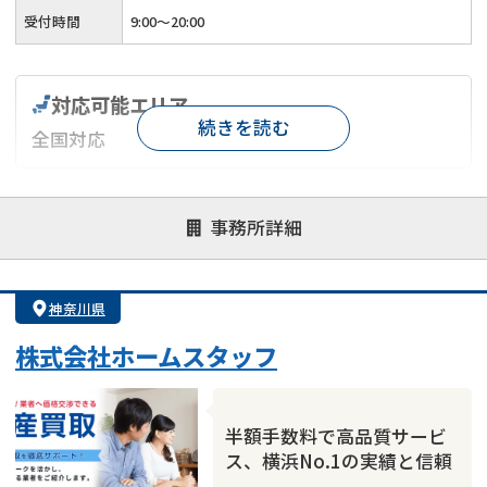
受付時間
9:00～20:00
対応可能エリア
続きを読む
全国対応
対応が親身
オンライン面談可能
レスポンスが早い
事務所詳細
決済までが早い
1億円以上の買取可
業歴10年以上
業者案件歓迎
士業連携有り
神奈川県
株式会社ホームスタッフ
半額手数料で高品質サービ
ス、横浜No.1の実績と信頼