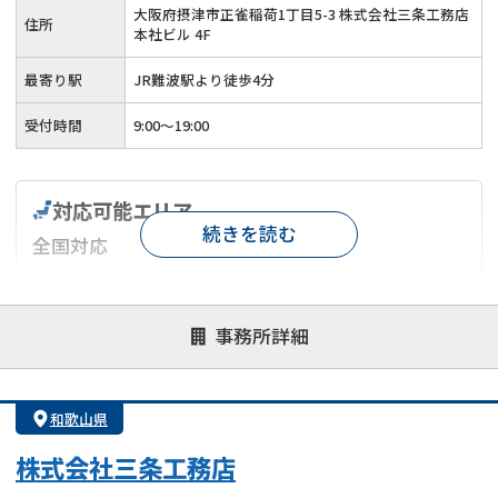
大阪府摂津市正雀稲荷1丁目5-3 株式会社三条工務店
住所
本社ビル 4F
最寄り駅
JR難波駅より徒歩4分
受付時間
9:00～19:00
対応可能エリア
続きを読む
全国対応
対応が親身
オンライン面談可能
レスポンスが早い
事務所詳細
決済までが早い
1億円以上の買取可
業歴10年以上
業者案件歓迎
士業連携有り
和歌山県
株式会社三条工務店