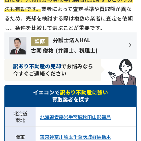
法も有効です。
業者によって査定基準や買取額が異な
るため、売却を検討する際は複数の業者に査定を依頼
し、条件を比較して選ぶことが重要です。
弁護士法人HAL
監修
古関 俊祐
(
弁護士、税理士
)
訳あり不動産の売却
でお悩みなら
今すぐご連絡ください
イエコンで
訳あり不動産に強い
買取業者を探す
北海道
北海道
青森
岩手
宮城
秋田
山形
福島
東北
関東
東京
神奈川
埼玉
千葉
茨城
群馬
栃木