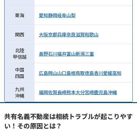
東海
愛知
静岡
岐阜
山梨
関西
大阪
京都
兵庫
奈良
滋賀
和歌山
北陸
長野
石川
福井
富山
新潟
三重
甲信越
中国
広島
岡山
山口
島根
鳥取
徳島
香川
愛媛
高知
四国
九州
福岡
佐賀
長崎
熊本
大分
宮崎
鹿児島
沖縄
沖縄
共有名義不動産は相続トラブルが起こりやす
い！その原因とは？