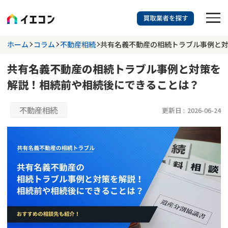
訳あり物件に強い業者を探す
ホーム
コラム
不動産相続
共有名義不動産の相続トラブル事例と
共有名義不動産の相続トラブル事例と対策を
都道府県を選択
相談内容を選択
解説！相続前や相続後にできることは？
703
掲載業者
件
検索する
更新日 :
2026年07月31日
不動産相続
更新日 :
2026-06-24
業者を探す
相談内容で探す
空き家
不動産コラム
事故物件
再建築不可
不動産売却
底地
再建築不可物件