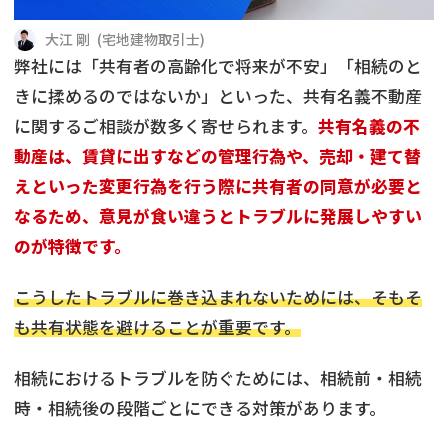
借地
共有持分
共有持分
底地
大江 剛
(
宅地建物取引士
)
弊社には「共有者の高齢化で将来が不安」「相続のと
業者を探す
ゴミ屋敷
訳あり不動産
任意売却
不動産投資
きに揉めるのではないか」といった、共有名義不動産
に関するご相談が数多く寄せられます。
共有名義の不
リースバック
土地売却
不動産相続
動産は、賃貸に出すなどの管理行為や、売却・建て替
えといった変更行為を行う際に共有者の同意が必要と
借地
不動産リースバック
なるため、意見が食い違うとトラブルに発展しやすい
のが特徴です。
任意売却
空き家
こうしたトラブルに巻き込まれないためには、そもそ
アンケート調査
も共有状態を避けることが重要です。
相続におけるトラブルを防ぐためには、相続前・相続
時・相続後の段階ごとにできる対策があります。