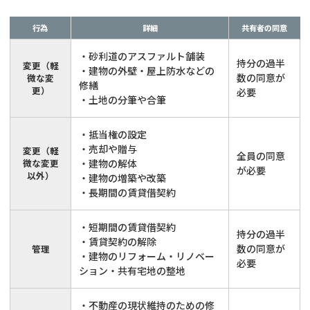
行為
詳細
共有者の同意
・砂利道のアスファルト舗装
持分の過半
変更（軽
・建物の外壁・屋上防水などの
数の同意が
微な変
修繕
更）
必要
・土地の分筆や合筆
・抵当権の設定
・売却や贈与
変更（軽
全員の同意
微な変更
・建物の解体
が必要
以外）
・建物の増築や改築
・長期間の賃貸借契約
・短期間の賃貸借契約
持分の過半
・賃貸契約の解除
数の同意が
管理
・建物のリフォーム・リノベー
必要
ション・共有宅地の整地
・不動産の現状維持のための修