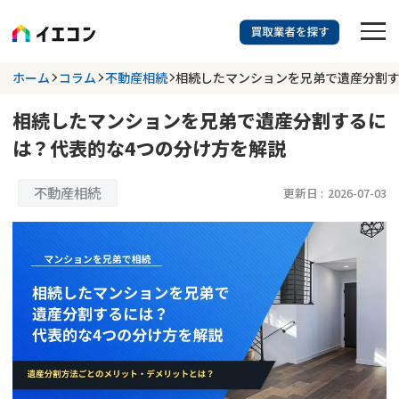
訳あり物件に強い業者を探す
ホーム
コラム
不動産相続
相続したマンションを兄弟で遺産分割す
相続したマンションを兄弟で遺産分割するに
都道府県を選択
相談内容を選択
は？代表的な4つの分け方を解説
703
掲載業者
件
検索する
更新日 :
2026年07月31日
不動産相続
更新日 :
2026-07-03
業者を探す
相談内容で探す
空き家
不動産コラム
事故物件
再建築不可
不動産売却
底地
再建築不可物件