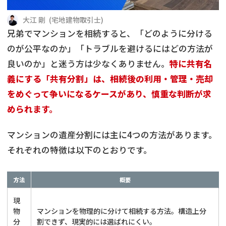
借地
共有持分
共有持分
底地
大江 剛
(
宅地建物取引士
)
兄弟でマンションを相続すると、「どのように分ける
業者を探す
ゴミ屋敷
訳あり不動産
任意売却
不動産投資
のが公平なのか」「トラブルを避けるにはどの方法が
良いのか」と迷う方は少なくありません。
特に共有名
リースバック
土地売却
不動産相続
義にする「共有分割」は、相続後の利用・管理・売却
をめぐって争いになるケースがあり、慎重な判断が求
借地
不動産リースバック
められます。
任意売却
空き家
マンションの遺産分割には主に4つの方法があります。
それぞれの特徴は以下のとおりです。
アンケート調査
方法
概要
現
物
マンションを物理的に分けて相続する方法。構造上分
分
割できず、現実的には選ばれにくい。