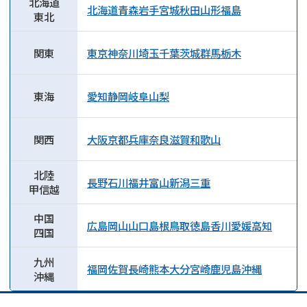
北海道
北海道
青森
岩手
宮城
秋田
山形
福島
東北
関東
東京
神奈川
埼玉
千葉
茨城
群馬
栃木
東海
愛知
静岡
岐阜
山梨
関西
大阪
京都
兵庫
奈良
滋賀
和歌山
北陸
長野
石川
福井
富山
新潟
三重
甲信越
中国
広島
岡山
山口
島根
鳥取
徳島
香川
愛媛
高知
四国
九州
福岡
佐賀
長崎
熊本
大分
宮崎
鹿児島
沖縄
沖縄