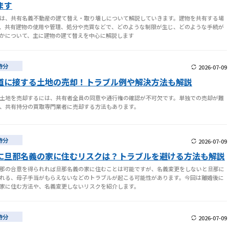
ます
は、共有名義不動産の建て替え・取り壊しについて解説していきます。建物を共有する場
、共有建物の使用や管理、処分や売買などで、どのような制限が生じ、どのような手続が
かについて、主に建物の建て替えを中心に解説します
持分
2026-07-09
道に接する土地の売却！トラブル例や解決方法も解説
土地を売却するには、共有者全員の同意や通行権の確認が不可欠です。単独での売却が難
、共有持分の買取専門業者に売却する方法もあります。
持分
2026-07-09
に旦那名義の家に住むリスクは？トラブルを避ける方法も解説
那の合意を得られれば旦那名義の家に住むことは可能ですが、名義変更をしないと旦那に
れる、母子手当がもらえないなどのトラブルが起こる可能性があります。今回は離婚後に
家に住む方法や、名義変更しないリスクを紹介します。
持分
2026-07-09