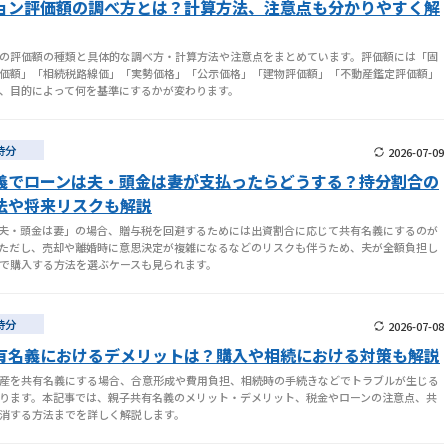
ョン評価額の調べ方とは？計算方法、注意点も分かりやすく解
の評価額の種類と具体的な調べ方・計算方法や注意点をまとめています。評価額には「固
価額」「相続税路線価」「実勢価格」「公示価格」「建物評価額」「不動産鑑定評価額」
、目的によって何を基準にするかが変わります。
持分
2026-07-09
義でローンは夫・頭金は妻が支払ったらどうする？持分割合の
法や将来リスクも解説
夫・頭金は妻」の場合、贈与税を回避するためには出資割合に応じて共有名義にするのが
ただし、売却や離婚時に意思決定が複雑になるなどのリスクも伴うため、夫が全額負担し
で購入する方法を選ぶケースも見られます。
持分
2026-07-08
有名義におけるデメリットは？購入や相続における対策も解説
産を共有名義にする場合、合意形成や費用負担、相続時の手続きなどでトラブルが生じる
ります。本記事では、親子共有名義のメリット・デメリット、税金やローンの注意点、共
消する方法までを詳しく解説します。