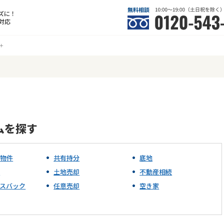
ズに！
対応
ムを探す
可物件
共有持分
底地
資
土地売却
不動産相続
スバック
任意売却
空き家