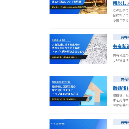
解説し
この記事で
合において
必要となる
共有
共有私
共有私道の
しい場合は
共有
離婚後
離婚後、旦
家を売却さ
旦那名義の
共有