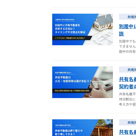
共有
別居中
説
別居中でも
できません
居中の共有
共有
共有名
契約者
共有名義不
持分割合に
考え方や受
共有
共有名