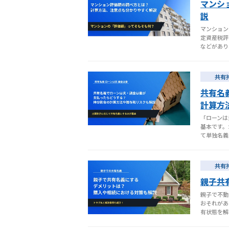
マンシ
説
マンション
定資産税評
などがあり
共有
共有名
計算方
「ローンは
基本です。
て単独名義
共有
親子共
親子で不動
おそれがあ
有状態を解