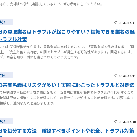
るか、売却すべきかも解説しているので、ぜひ参考にしてください。
持分
2026-07-31
分の買取業者はトラブルが起こりやすい？信頼できる業者の選
トラブル対策
、権利関係が複雑な性質上、買取業者に売却することで、「買取業者と他の共有者」「買
主」「売主と他の共有者」の間でトラブルが発生する可能性があります。回避するには、
ブル内容を知り、対策を講じておくことが大切です。
持分
2026-07-31
の共有名義はリスクが多い！実際に起こったトラブルと対処法
て兄弟間で不動産が共有名義になると、将来的に売却や管理でトラブルが生じやすくなり
状態は早めに解消することが望ましく、放置せずに対処することが大切です。必要に応じ
相談し、適切な方法を選びましょう。
持分
2026-07-30
分を処分する方法！確認すべきポイントや税金、トラブル対策