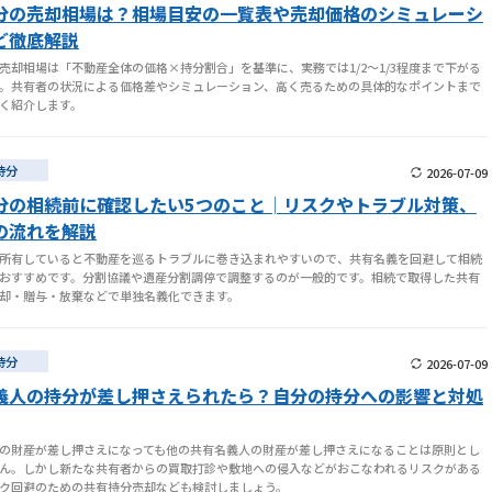
分の売却相場は？相場目安の一覧表や売却価格のシミュレーシ
ど徹底解説
売却相場は「不動産全体の価格×持分割合」を基準に、実務では1/2〜1/3程度まで下がる
。共有者の状況による価格差やシミュレーション、高く売るための具体的なポイントまで
く紹介します。
持分
2026-07-09
分の相続前に確認したい5つのこと│リスクやトラブル対策、
の流れを解説
所有していると不動産を巡るトラブルに巻き込まれやすいので、共有名義を回避して相続
おすすめです。分割協議や遺産分割調停で調整するのが一般的です。相続で取得した共有
却・贈与・放棄などで単独名義化できます。
持分
2026-07-09
義人の持分が差し押さえられたら？自分の持分への影響と対処
の財産が差し押さえになっても他の共有名義人の財産が差し押さえになることは原則とし
ん。しかし新たな共有者からの買取打診や敷地への侵入などがおこなわれるリスクがある
ク回避のための共有持分売却なども検討しましょう。