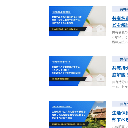
共有
共有名
どを解
共有名義の
こない、そ
税の支払い
共有
共有持
底解説
共有持分の
ード、トラ
共有
生活保
却すべ
この記事で