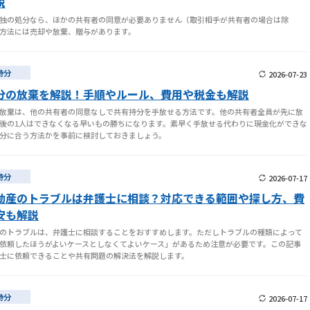
説
独の処分なら、ほかの共有者の同意が必要ありません（取引相手が共有者の場合は除
方法には売却や放棄、贈与があります。
持分
2026-07-23
分の放棄を解説！手順やルール、費用や税金も解説
放棄は、他の共有者の同意なしで共有持分を手放せる方法です。他の共有者全員が先に放
後の1人はできなくなる早いもの勝ちになります。素早く手放せる代わりに現金化ができな
分に合う方法かを事前に検討しておきましょう。
持分
2026-07-17
動産のトラブルは弁護士に相談？対応できる範囲や探し方、費
安も解説
のトラブルは、弁護士に相談することをおすすめします。ただしトラブルの種類によって
依頼したほうがよいケースとしなくてよいケース」があるため注意が必要です。この記事
士に依頼できることや共有問題の解決法を解説します。
持分
2026-07-17