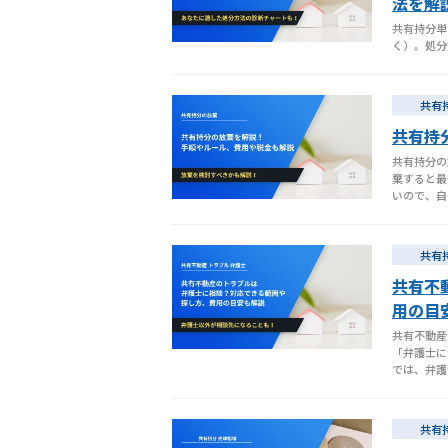
法を解
共有持分単
く）。処分
共有
共有持
共有持分の
棄すると最
いので、自
共有
共有不
用の目
共有不動産
「弁護士に
では、弁護
共有