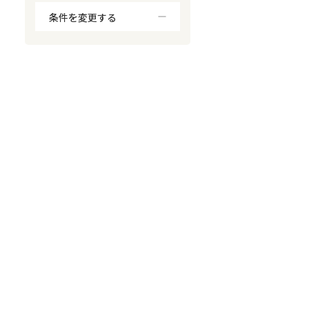
条件を変更する
対応が親身
オンライン面談可能
レスポンスが早い
決済までが早い
1億円以上の買取可
業歴10年以上
業者案件歓迎
士業連携有り