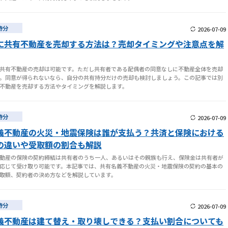
持分
2026-07-09
に共有不動産を売却する方法は？売却タイミングや注意点を解
共有不動産の売却は可能です。ただし共有者である配偶者の同意なしに不動産全体を売却
。同意が得られないなら、自分の共有持分だけの売却も検討しましょう。この記事では別
不動産を売却する方法やタイミングを解説します。
持分
2026-07-09
義不動産の火災・地震保険は誰が支払う？共済と保険における
の違いや受取額の割合も解説
動産の保険の契約締結は共有者のうち一人、あるいはその親族も行え、保険金は共有者が
応じて受け取り可能です。本記事では、共有名義不動産の火災・地震保険の契約の基本の
取額、契約者の決め方などを解説しています。
持分
2026-07-09
義不動産は建て替え・取り壊しできる？支払い割合についても