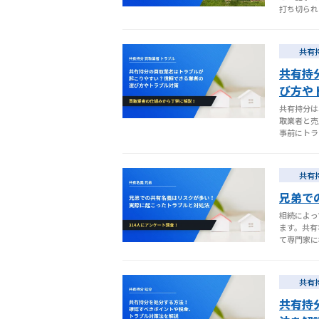
打ち切られ
共有
共有持
び方や
共有持分は
取業者と売
事前にトラ
共有
兄弟で
相続によっ
ます。共有
て専門家に
共有
共有持