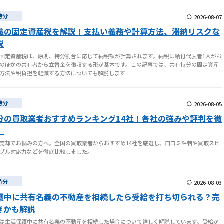
持分
2026-08-07
義の固定資産税を解説！支払い義務や計算方法、滞納リスクな
説
固定資産税は、原則、持分割合に応じて納税額が計算されます。納税は納付代表者1人がお
のほかの共有者から立替金を徴収する形が基本です。この記事では、共有持分の固定資産
方法や税負担を軽減する方法についても解説します
持分
2026-08-05
分の買取業者おすすめランキング14社！各社の強みや評判を徹
！
売却でお悩みの方へ。全国の買取業者からおすすめ14社を厳選し、口コミ評判や買取スピ
ブル対応力などを徹底比較しました。
持分
2026-08-03
護中に共有名義の不動産を相続したら受給を打ち切られる？売
きかも解説
は生活保護中に共有名義の不動産を相続した場合について詳しく解説しています。受給が