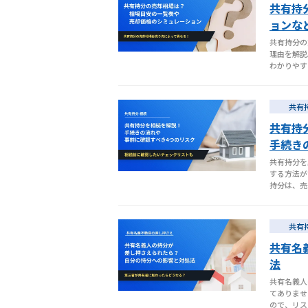
共有持
ョンな
共有持分の
理由を解説
わかりやす
共有
共有持
手続き
共有持分を
する方法が
持分は、売
共有
共有名
法
共有名義人
てありませ
ので、リス