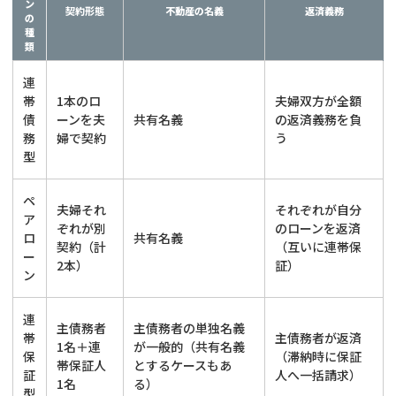
ン
契約形態
不動産の名義
返済義務
の
種
類
連
帯
1本のロ
夫婦双方が全額
債
ーンを夫
共有名義
の返済義務を負
務
婦で契約
う
型
ペ
夫婦それ
それぞれが自分
ア
ぞれが別
のローンを返済
ロ
共有名義
契約（計
（互いに連帯保
ー
2本）
証）
ン
連
主債務者
主債務者の単独名義
帯
主債務者が返済
1名＋連
が一般的（共有名義
保
（滞納時に保証
帯保証人
とするケースもあ
証
人へ一括請求）
1名
る）
型