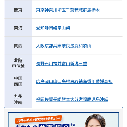
関東
東京
神奈川
埼玉
千葉
茨城
群馬
栃木
東海
愛知
静岡
岐阜
山梨
関西
大阪
京都
兵庫
奈良
滋賀
和歌山
北陸
長野
石川
福井
富山
新潟
三重
甲信越
中国
広島
岡山
山口
島根
鳥取
徳島
香川
愛媛
高知
四国
九州
福岡
佐賀
長崎
熊本
大分
宮崎
鹿児島
沖縄
沖縄