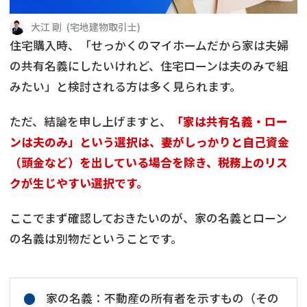
借地
共有持分
共有持分
底地
大江 剛
(
宅地建物取引士
)
住宅購入時、「せっかくのマイホームだから家は夫婦
業者を探す
ゴミ屋敷
訳あり不動産
任意売却
不動産投資
の共有名義にしたいけれど、住宅ローンは夫のみで組
みたい」と検討される方は多く見られます。
リースバック
土地売却
不動産相続
ただ、結論を申し上げますと、
「家は共有名義・ロー
借地
不動産リースバック
ンは夫のみ」という選択は、妻がしっかりと自己資金
（頭金など）を出している場合を除き、税務上のリス
任意売却
空き家
クが生じやすい選択です。
アンケート調査
ここでまず確認しておきたいのが、家の名義とローン
の名義は別物だということです。
家の名義：不動産の所有者を示すもの（その