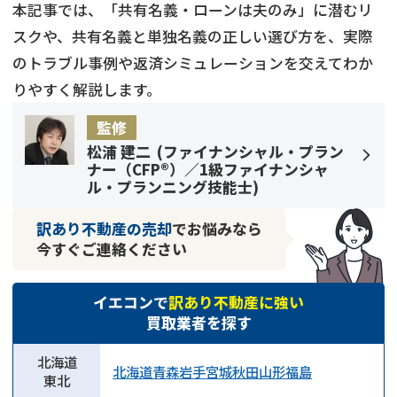
本記事では、「共有名義・ローンは夫のみ」に潜むリ
スクや、共有名義と単独名義の正しい選び方を、実際
のトラブル事例や返済シミュレーションを交えてわか
りやすく解説します。
監修
松浦 建二
(
ファイナンシャル・プラン
ナー（CFP®）／1級ファイナンシャ
ル・プランニング技能士
)
訳あり不動産の売却
でお悩みなら
今すぐご連絡ください
イエコンで
訳あり不動産に強い
買取業者を探す
北海道
北海道
青森
岩手
宮城
秋田
山形
福島
東北