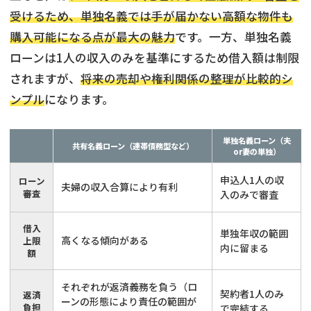
受けるため、単独名義では手が届かない高額な物件も
購入可能になる点が最大の魅力
です。一方、単独名義
ローンは1人の収入のみを基準にするため借入額は制限
されますが、
将来の売却や権利関係の整理が比較的シ
ンプル
になります。
単独名義ローン（夫
共有名義ローン（連帯債務型など）
or妻の単独）
申込人1人の収
ローン
夫婦の収入合算により有利
審査
入のみで審査
借入
単独年収の範囲
高くなる傾向がある
上限
内に留まる
額
それぞれが返済義務を負う（ロ
契約者1人のみ
返済
ーンの形態により責任の範囲が
負担
で完結する