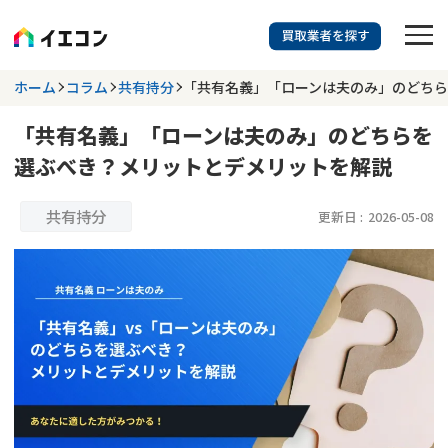
訳あり物件に強い業者を探す
ホーム
コラム
共有持分
「共有名義」「ローンは夫のみ」のどち
「共有名義」「ローンは夫のみ」のどちらを
都道府県を選択
相談内容を選択
選ぶべき？メリットとデメリットを解説
703
掲載業者
件
検索する
更新日 :
2026年07月31日
共有持分
更新日 :
2026-05-08
業者を探す
相談内容で探す
空き家
不動産コラム
事故物件
再建築不可
不動産売却
底地
再建築不可物件