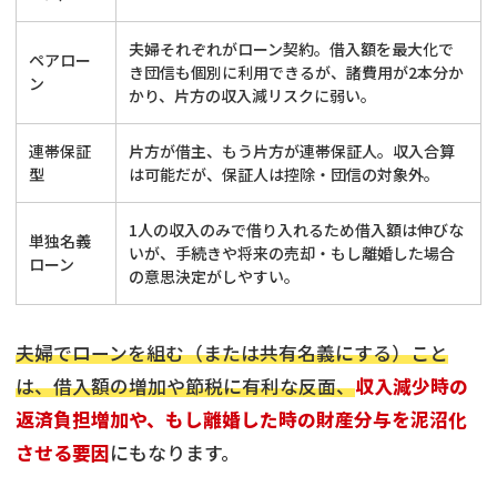
夫婦それぞれがローン契約。借入額を最大化で
ペアロー
き団信も個別に利用できるが、諸費用が2本分か
ン
かり、片方の収入減リスクに弱い。
連帯保証
片方が借主、もう片方が連帯保証人。収入合算
型
は可能だが、保証人は控除・団信の対象外。
1人の収入のみで借り入れるため借入額は伸びな
単独名義
いが、手続きや将来の売却・もし離婚した場合
ローン
の意思決定がしやすい。
夫婦でローンを組む（または共有名義にする）こと
は、借入額の増加や節税に有利な反面、
収入減少時の
返済負担増加や、もし離婚した時の財産分与を泥沼化
させる要因
にもなります。