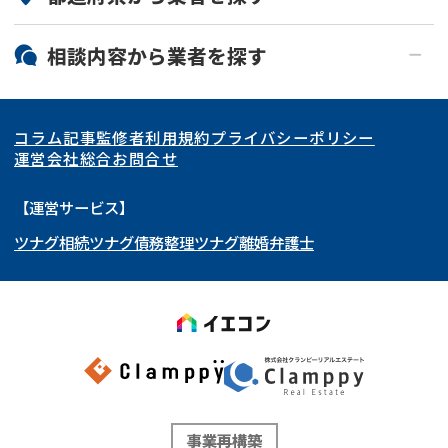
北海道・東北
相談内容から
業者
を探す
関東
北海道
青森県
空き家
事故物件
コラム記事
監修者
利用規約
プライバシーポリシー
再建築不可
底地
東海
岩手県
東京都
宮城県
神奈川県
運営会社
総合お問合せ
借地
共有持分
関西
秋田県
埼玉県
愛知県
山形県
千葉県
静岡県
【運営サービス】
ゴミ屋敷
任意売却
ツナグ相続
ツナグ債務整理
ツナグ離婚弁護士
北陸・甲信越
福島県
茨城県
岐阜県
大阪府
群馬県
山梨県
京都府
リースバック
中国・四国
栃木県
兵庫県
長野県
奈良県
石川県
九州・沖縄
滋賀県
福井県
広島県
和歌山県
富山県
岡山県
不動産
の売却でお悩みならこちら
新潟県
山口県
福岡県
三重県
島根県
佐賀県
《現在営業中》お電話繋がります
事業再構築