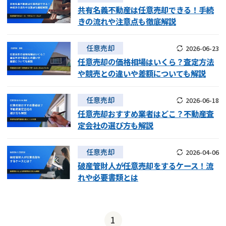
共有名義不動産は任意売却できる！手続
借地
共有持分
共有持分
底地
きの流れや注意点も徹底解説
業者を探す
ゴミ屋敷
訳あり不動産
任意売却
不動産投資
任意売却
2026-06-23
任意売却の価格相場はいくら？査定方法
リースバック
土地売却
不動産相続
や競売との違いや差額についても解説
借地
不動産リースバック
任意売却
2026-06-18
任意売却おすすめ業者はどこ？不動産査
任意売却
空き家
定会社の選び方も解説
アンケート調査
任意売却
2026-04-06
破産管財人が任意売却をするケース！流
れや必要書類とは
1