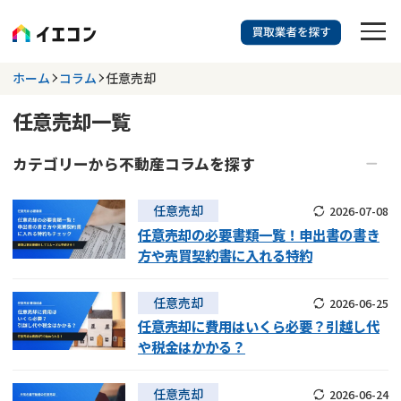
訳あり物件に強い業者を探す
ホーム
コラム
任意売却
任意売却一覧
都道府県を選択
相談内容を選択
カテゴリーから
不動産
コラムを探す
703
掲載業者
件
検索する
更新日 :
2026年07月31日
不動産売却
再建築不可物件
任意売却
2026-07-08
任意売却の必要書類一覧！申出書の書き
共有持分
底地
業者を探す
方や売買契約書に入れる特約
訳あり不動産
不動産投資
相談内容で探す
土地売却
不動産相続
任意売却
2026-06-25
借地
不動産リースバック
任意売却に費用はいくら必要？引越し代
空き家
不動産コラム
事故物件
や税金はかかる？
任意売却
空き家
アンケート調査
再建築不可
不動産売却
底地
再建築不可物件
任意売却
2026-06-24