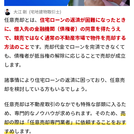
借地
共有持分
共有持分
底地
大江 剛
(
宅地建物取引士
)
任意売却とは、
住宅ローンの返済が困難になったとき
業者を探す
ゴミ屋敷
訳あり不動産
任意売却
不動産投資
に、借入先の金融機関（債権者）の同意を得たうえ
で、競売ではなく通常の不動産市場で物件を売却する
リースバック
土地売却
不動産相続
方法のこと
です。売却代金でローンを完済できなくて
も、債権者が抵当権の解除に応じることで売却が成立
借地
不動産リースバック
します。
任意売却
空き家
諸事情により住宅ローンの返済に困っており、任意売
却を検討している方もいるでしょう。
アンケート調査
任意売却は不動産取引のなかでも特殊な部類に入るた
め、専門的なノウハウが求められます。そのため、
売
却の際は「任意売却専門業者」に依頼することをおす
すめ
します。