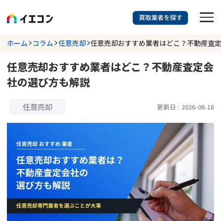
訳あり物件に強い業者を探す
ホーム
コラム
任意売却
任意売却おすすめ業者はどこ？不動産査
任意売却おすすめ業者はどこ？不動産査定会
都道府県を選択
相談内容を選択
社の選び方も解説
703
掲載業者
件
検索する
更新日 :
2026年07月31日
任意売却
更新日 :
2026-06-18
業者を探す
相談内容で探す
空き家
不動産コラム
事故物件
再建築不可
不動産売却
底地
再建築不可物件