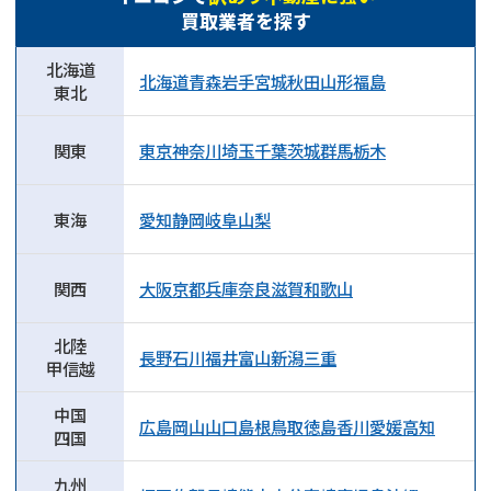
買取業者を探す
北海道
北海道
青森
岩手
宮城
秋田
山形
福島
東北
関東
東京
神奈川
埼玉
千葉
茨城
群馬
栃木
東海
愛知
静岡
岐阜
山梨
関西
大阪
京都
兵庫
奈良
滋賀
和歌山
北陸
長野
石川
福井
富山
新潟
三重
甲信越
中国
広島
岡山
山口
島根
鳥取
徳島
香川
愛媛
高知
四国
九州