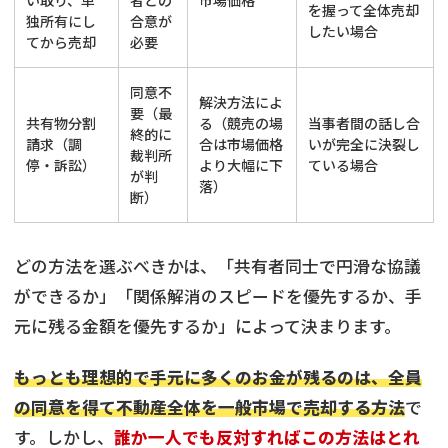
を握って全体売却
独所有にし
合意が
したい場合
てから売却
必要
同意不
解決方法によ
要（最
共有物分割
る（競売の場
当事者間の話し合
終的に
請求（調
合は市場価格
いが完全に決裂し
裁判所
停・訴訟）
より大幅に下
ている場合
が判
落）
断）
どの方法を選ぶべきかは、「共有者同士で円滑な協議
ができるか」「関係解消のスピードを優先するか、手
元に残る金額を優先するか」によって決まります。
もっとも理想的で手元に多くのお金が残るのは、全員
の同意を得て不動産全体を一般市場で売却する方法
で
す。しかし、
誰か一人でも反対すればこの方法はとれ