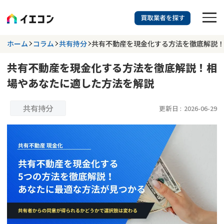
訳あり物件に強い業者を探す
ホーム
コラム
共有持分
共有不動産を現金化する方法を徹底解説
共有不動産を現金化する方法を徹底解説！相
都道府県を選択
相談内容を選択
場やあなたに適した方法を解説
703
掲載業者
件
検索する
更新日 :
2026年07月31日
共有持分
更新日 :
2026-06-29
業者を探す
相談内容で探す
空き家
不動産コラム
事故物件
再建築不可
不動産売却
底地
再建築不可物件