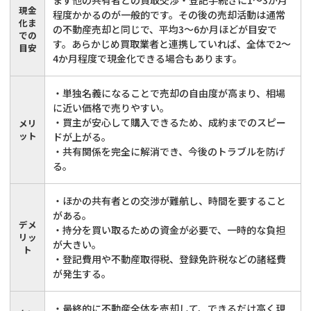
現金
程度かかるのが一般的です。その後の売却活動は通常
化ま
の不動産売却と同じで、平均3〜6か月ほどが目安で
での
す。あらかじめ買取業者と連携していれば、全体で2〜
目安
4か月程度で現金化できる場合もあります。
・単独名義になることで売却の自由度が高まり、相場
に近い価格で売りやすい。
・買主が安心して購入できるため、成約までのスピー
メリ
ット
ドが上がる。
・共有関係を完全に解消でき、今後のトラブルを防げ
る。
・ほかの共有者との交渉が難航し、時間を要すること
がある。
デメ
・持分を買い取るための資金が必要で、一時的な負担
リッ
が大きい。
ト
・登記費用や不動産取得税、登録免許税などの諸経費
が発生する。
共有持分
の売却でお悩みならこちら
・最終的に不動産全体を売却して、できるだけ高く現
《現在営業中》お電話繋がります