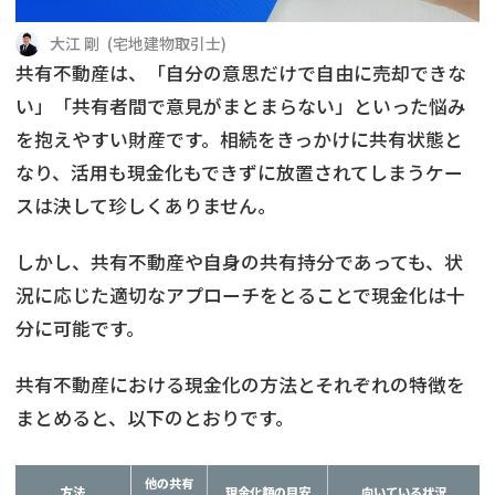
借地
共有持分
共有持分
底地
大江 剛
(
宅地建物取引士
)
共有不動産は、「自分の意思だけで自由に売却できな
業者を探す
ゴミ屋敷
訳あり不動産
任意売却
不動産投資
い」「共有者間で意見がまとまらない」といった悩み
を抱えやすい財産です。相続をきっかけに共有状態と
リースバック
土地売却
不動産相続
なり、活用も現金化もできずに放置されてしまうケー
スは決して珍しくありません。
借地
不動産リースバック
しかし、共有不動産や自身の共有持分であっても、状
任意売却
空き家
況に応じた適切なアプローチをとることで現金化は十
分に可能です。
アンケート調査
共有不動産における現金化の方法とそれぞれの特徴を
まとめると、以下のとおりです。
他の共有
方法
現金化額の目安
向いている状況