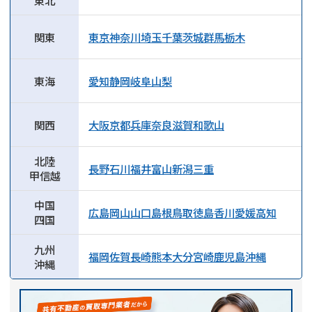
東北
関東
東京
神奈川
埼玉
千葉
茨城
群馬
栃木
東海
愛知
静岡
岐阜
山梨
関西
大阪
京都
兵庫
奈良
滋賀
和歌山
北陸
長野
石川
福井
富山
新潟
三重
甲信越
中国
広島
岡山
山口
島根
鳥取
徳島
香川
愛媛
高知
四国
九州
福岡
佐賀
長崎
熊本
大分
宮崎
鹿児島
沖縄
沖縄