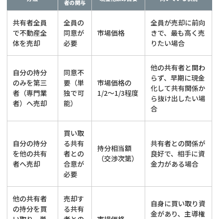
者の関与
共有者全員
全員の
全員が売却に前向
で不動産全
同意が
市場価格
きで、最も高く売
体を売却
必要
りたい場合
他の共有者と関わ
自分の持分
同意不
らず、早期に現金
のみを第三
要（単
市場価格の
化して共有関係か
者（専門業
独で可
1/2〜1/3程度
ら抜け出したい場
者）へ売却
能）
合
買い取
自分の持分
る共有
共有者との関係が
持分相当額
を他の共有
者との
良好で、相手に資
（交渉次第）
者へ売却
合意が
金力がある場合
必要
他の共有者
売却す
自身に買い取り資
の持分を買
る共有
金があり、主導権
い取り、単
者との
市場価格