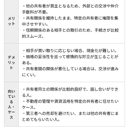
・他の共有者が買主となるため、外部との交渉や仲介
手数料が不要。
・共有関係を維持したまま、特定の共有者に権限を集
メリ
ット
中させやすい。
・信頼関係のある相手との取引のため、手続きが比較
的スムーズ。
・相手が買い取りに応じない場合、現金化が難しい。
・価格の妥当性を巡って感情的な対立が生じることが
デメ
リッ
ある。
ト
・共有者間の関係が悪化している場合は、交渉が進み
にくい。
・共有者同士の関係が比較的良好で、話し合いができ
向い
る人。
てい
・不動産の管理や賃貸活用を特定の共有者に任せたい
る
人・
ケース。
ケー
・第三者への売却を避けたい、または他の共有者にま
ス
とめてもらいたい人。