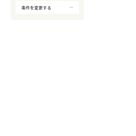
条件を変更する
対応が親身
オンライン面談可能
レスポンスが早い
決済までが早い
1億円以上の買取可
業歴10年以上
業者案件歓迎
士業連携有り