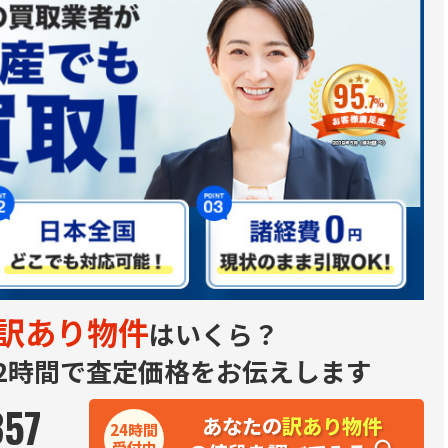
訳あり物件
はいくら？
2時間で査定価格をお伝えします
357
あなたの
訳あり物件
24時間
受付中