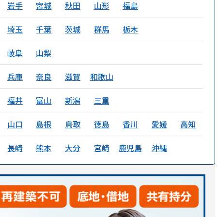
岩手
宮城
秋田
山形
福島
埼玉
千葉
茨城
群馬
栃木
岐阜
山梨
兵庫
奈良
滋賀
和歌山
福井
富山
新潟
三重
山口
島根
鳥取
徳島
香川
愛媛
高知
長崎
熊本
大分
宮崎
鹿児島
沖縄