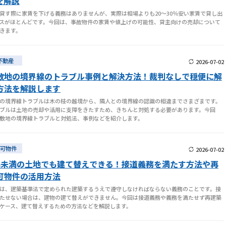
を解説
貸す際に家賃を下げる義務はありませんが、実際は相場よりも20～30％安い家賃で貸し出
スがほとんどです。今回は、事故物件の家賃や値上げの可能性、貸主向けの売却について
きます。
不動産
2026-07-02
敷地の境界線のトラブル事例と解決方法！裁判なしで穏便に解
方法を解説します
の境界線トラブルは木の枝の越境から、隣人との境界線の認識の相違までさまざまです。
ブルは土地の売却や活用に支障をきたすため、きちんと対処する必要があります。今回
敷地の境界線トラブルと対処法、事例などを紹介します。
可物件
2026-07-02
m未満の土地でも建て替えできる！接道義務を満たす方法や再
可物件の活用方法
は、建築基準法で定められた建築するうえで遵守しなければならない義務のことです。接
たせない場合は、建物の建て替えができません。今回は接道義務や義務を満たせず再建築
ケース、建て替えするための方法などを解説します。