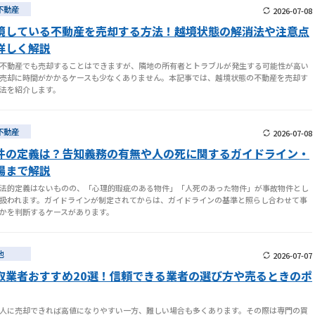
不動産
2026-07-08
境している不動産を売却する方法！越境状態の解消法や注意点
詳しく解説
不動産でも売却することはできますが、隣地の所有者とトラブルが発生する可能性が高い
売却に時間がかかるケースも少なくありません。本記事では、越境状態の不動産を売却す
法を紹介します。
不動産
2026-07-08
件の定義は？告知義務の有無や人の死に関するガイドライン・
場まで解説
法的定義はないものの、「心理的瑕疵のある物件」「人死のあった物件」が事故物件とし
扱われます。ガイドラインが制定されてからは、ガイドラインの基準と照らし合わせて事
かを判断するケースがあります。
地
2026-07-07
取業者おすすめ20選！信頼できる業者の選び方や売るときのポ
人に売却できれば高値になりやすい一方、難しい場合も多くあります。その際は専門の買