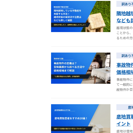
訳あり
隣地越
なども
越境状態の
ことから、
るための方
訳あり
事故物
価格相
事故物件に
て一般的に
故物件か否
底
底地買
イント
底地は借地