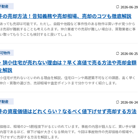
不動産
2026-06-29
件の売却方法！告知義務や売却相場、売却のコツも徹底解説
あっても売却は可能です。ただし、自殺や他殺など事件性のある物件は買い手が見つから
は売却が難航することも考えられます。仲介業者での売却が難しい場合は、買取業者に事
い取ってもらうことも検討すると良いでしょう。
可物件
2026-06-25
・狭小住宅が売れない理由は？早く高値で売る方法や売却金額
を解説
小住宅が売れないといわれる理由を解説。住宅ローンや再建築不可などの課題、高く早く
仲介・買取の選び方、売却相場や査定ポイントまで分かりやすく紹介します。
不動産
2026-06-24
件の資産価値はどれくらい？なるべく値下げせず売却する方法
価格は、相場の2～5割程度下がるといわれています。事故の内容が殺人など、買い手が嫌
内容であるほど、値下げ幅が大きくなる傾向です。今回は事故物件の売却価格の相場や、
下げせずに売却する方法を解説します。