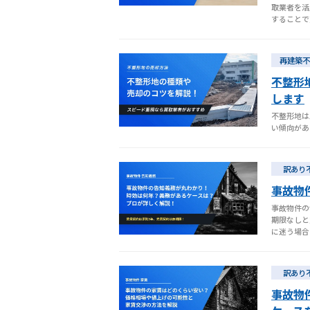
取業者を活
することで
再建築不
不整形
します
不整形地は
い傾向があ
訳あり
事故物
事故物件の
期限なしと
に迷う場合
訳あり
事故物