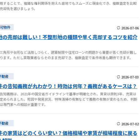
用することで、複雑な権利関係を抱えた底地でもスムーズに現金化でき、複数査定を比較
売却先を選びましょう。
可物件
2026-07-06
地の売却は難しい！不整形地の種類や早く売却するコツを紹介
三角形や台形など活用しづらく、建築制限や住宅ローンの問題から需要が低く売却が難し
ります。ただし買取業者ならそのまま売却でき、複数査定で条件改善も期待できます。
不動産
2026-07-03
件の告知義務が丸わかり！時効は何年？義務があるケースは？
告知義務は、2021年の国交省ガイドラインで基準が明確化され、賃貸は原則3年、売買は
定められました。死因や発見状況、特殊清掃の有無などで義務の有無が変わるため、判断
は専門家への相談が重要です。
不動産
2026-07-02
件の家賃はどのくらい安い？価格相場や家賃が相場程度に戻る