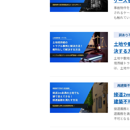
ケース
事故物件を
されるケー
も触れてい
訳あり
土地や
決する
土地や敷地
境界線トラ
は、土地や
再建築不
接道2
建築不
接道義務と
道義務を満
不可となる