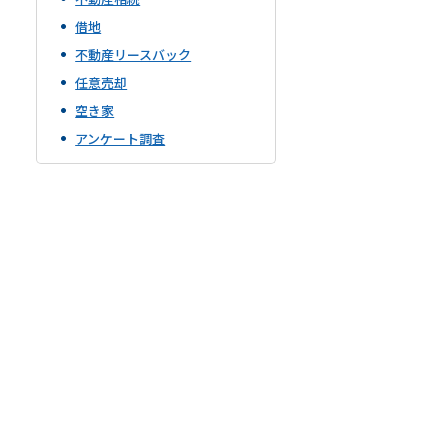
借地
不動産リースバック
任意売却
空き家
アンケート調査