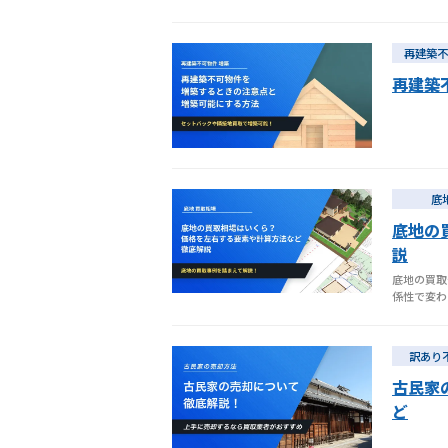
再建築不
再建築
底
底地の
説
底地の買取
係性で変わ
訳あり
古民家
ど