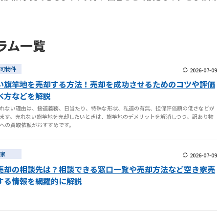
ラム一覧
可物件
2026-07-09
い旗竿地を売却する方法！売却を成功させるためのコツや評価
べ方などを解説
れない理由は、接道義務、日当たり、特殊な形状、私道の有無、担保評価額の低さなどが
ます。売れない旗竿地を売却したいときは、旗竿地のデメリットを解消しつつ、訳あり物
への買取依頼がおすすめです。
家
2026-07-09
売却の相談先は？相談できる窓口一覧や売却方法など空き家売
する情報を網羅的に解説