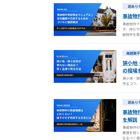
訳あり
事故物
事故物件で
ず、仲介で
故物件を買
再建築不
狭小地
の相場
狭小地・狭
売るコツ、
訳あり
事故物
を解説
事故物件の
悪感を抱く
なるべく値