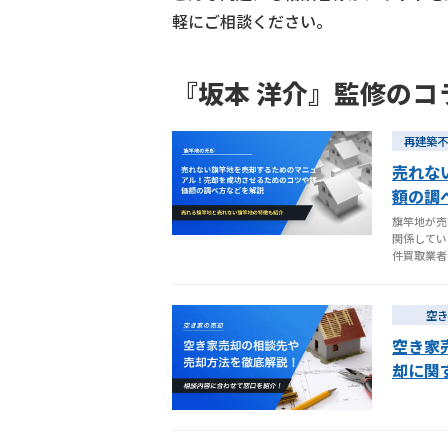
軽にご相談ください。
『坂本 洋介』監修のコ
再建築不
売れな
額の調
旗竿地が売
関係してい
件買取業者
空き
空き家
却に関