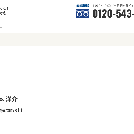
ズに！
対応
本 洋介
地建物取引士