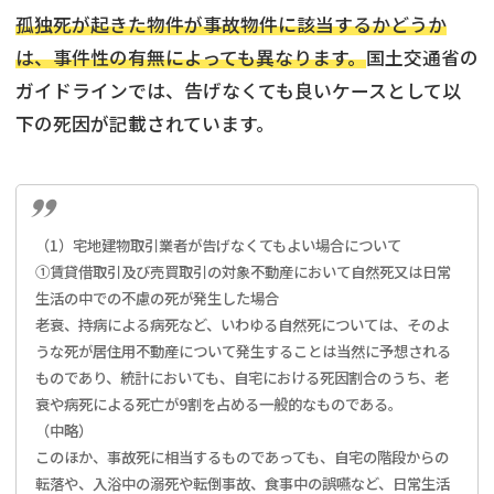
孤独死が起きた物件が事故物件に該当するかどうか
は、事件性の有無によっても異なります。
国土交通省の
ガイドラインでは、告げなくても良いケースとして以
下の死因が記載されています。
（1）宅地建物取引業者が告げなくてもよい場合について
①賃貸借取引及び売買取引の対象不動産において自然死又は日常
生活の中での不慮の死が発生した場合
老衰、持病による病死など、いわゆる自然死については、そのよ
うな死が居住用不動産について発生することは当然に予想される
ものであり、統計においても、自宅における死因割合のうち、老
衰や病死による死亡が9割を占める一般的なものである。
（中略）
このほか、事故死に相当するものであっても、自宅の階段からの
転落や、入浴中の溺死や転倒事故、食事中の誤嚥など、日常生活