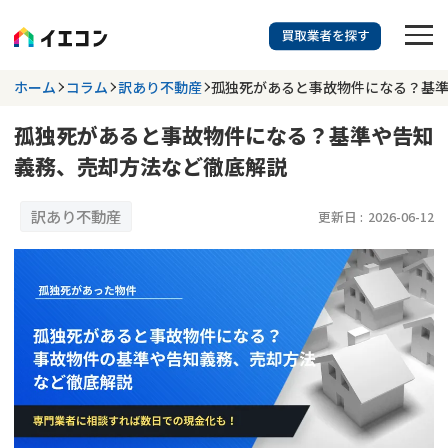
訳あり物件に強い業者を探す
ホーム
コラム
訳あり不動産
孤独死があると事故物件になる？基
孤独死があると事故物件になる？基準や告知
都道府県を選択
相談内容を選択
義務、売却方法など徹底解説
703
掲載業者
件
検索する
更新日 :
2026年07月31日
訳あり不動産
更新日 :
2026-06-12
業者を探す
相談内容で探す
空き家
不動産コラム
事故物件
再建築不可
不動産売却
底地
再建築不可物件