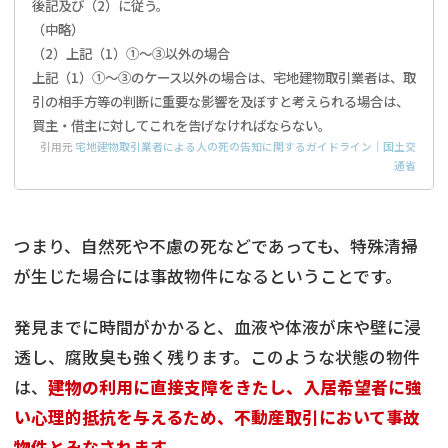
後記及び（2）に従う。
（中略）
（2）上記（1）①～③以外の場合
上記（1）①～③のケース以外の場合は、宅地建物取引業者は、取
引の相手方等の判断に重要な影響を及ぼすと考えられる場合は、
買主・借主に対してこれを告げなければならない。
引用元
宅地建物取引業者による人の死の告知に関するガイドライン｜国土交
通省
つまり、自然死や不慮の死などであっても、特殊清掃
が生じた場合には事故物件になるということです。
発見までに時間がかかると、血液や体液が床や壁に浸
透し、腐敗臭も強く残ります。このような状態の物件
は、
建物の利用に直接支障をきたし、入居希望者に強
い心理的抵抗を与えるため、不動産取引において事故
物件とみなされます。