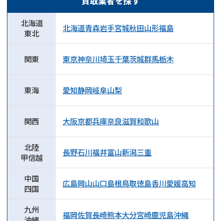
買取業者を探す
北海道
北海道
青森
岩手
宮城
秋田
山形
福島
東北
関東
東京
神奈川
埼玉
千葉
茨城
群馬
栃木
東海
愛知
静岡
岐阜
山梨
関西
大阪
京都
兵庫
奈良
滋賀
和歌山
北陸
長野
石川
福井
富山
新潟
三重
甲信越
中国
広島
岡山
山口
島根
鳥取
徳島
香川
愛媛
高知
四国
九州
福岡
佐賀
長崎
熊本
大分
宮崎
鹿児島
沖縄
沖縄