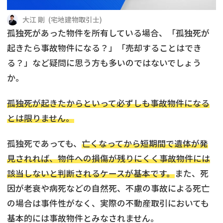
借地
共有持分
共有持分
底地
大江 剛
(
宅地建物取引士
)
孤独死があった物件を所有している場合、「孤独死が
業者を探す
ゴミ屋敷
訳あり不動産
任意売却
不動産投資
起きたら事故物件になる？」「売却することはでき
る？」など疑問に思う方も多いのではないでしょう
リースバック
土地売却
不動産相続
か。
借地
不動産リースバック
孤独死が起きたからといって必ずしも事故物件になる
とは限りません。
任意売却
空き家
孤独死であっても、
亡くなってから短期間で遺体が発
アンケート調査
見されれば、物件への損傷が残りにくく事故物件には
該当しないと判断されるケースが基本です。
また、死
因が老衰や病死などの自然死、不慮の事故による死亡
の場合は事件性がなく、実際の不動産取引においても
基本的には事故物件とみなされません。