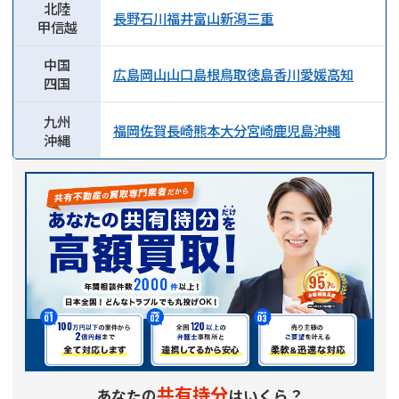
北陸
長野
石川
福井
富山
新潟
三重
甲信越
中国
広島
岡山
山口
島根
鳥取
徳島
香川
愛媛
高知
四国
九州
福岡
佐賀
長崎
熊本
大分
宮崎
鹿児島
沖縄
沖縄
共有持分
あなたの
はいくら？