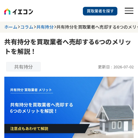
訳あり物件に強い業者を探す
ホーム
コラム
共有持分
共有持分を買取業者へ売却する6つのメリ
共有持分を買取業者へ売却する6つのメリッ
都道府県を選択
相談内容を選択
トを解説！
703
掲載業者
件
検索する
更新日 :
2026年07月31日
共有持分
更新日 :
2026-07-02
業者を探す
相談内容で探す
空き家
不動産コラム
事故物件
再建築不可
不動産売却
底地
再建築不可物件