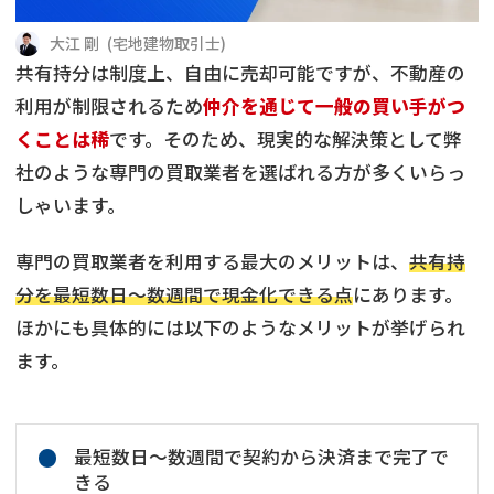
借地
共有持分
共有持分
底地
大江 剛
(
宅地建物取引士
)
共有持分は制度上、自由に売却可能ですが、不動産の
業者を探す
ゴミ屋敷
訳あり不動産
任意売却
不動産投資
利用が制限されるため
仲介を通じて一般の買い手がつ
くことは稀
です。そのため、現実的な解決策として弊
リースバック
土地売却
不動産相続
社のような専門の買取業者を選ばれる方が多くいらっ
しゃいます。
借地
不動産リースバック
専門の買取業者を利用する最大のメリットは、
共有持
任意売却
空き家
分を最短数日〜数週間で現金化できる点
にあります。
ほかにも具体的には以下のようなメリットが挙げられ
アンケート調査
ます。
最短数日〜数週間で契約から決済まで完了で
きる