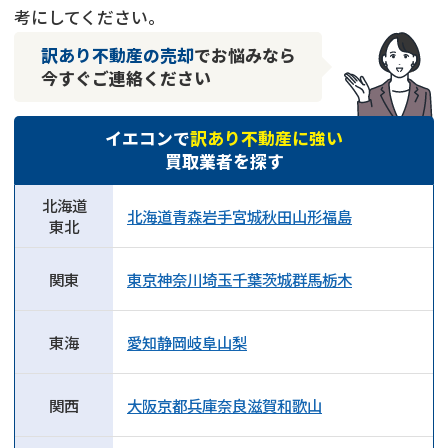
考にしてください。
訳あり不動産の売却
でお悩みなら
今すぐご連絡ください
イエコンで
訳あり不動産に強い
買取業者を探す
北海道
北海道
青森
岩手
宮城
秋田
山形
福島
東北
関東
東京
神奈川
埼玉
千葉
茨城
群馬
栃木
東海
愛知
静岡
岐阜
山梨
関西
大阪
京都
兵庫
奈良
滋賀
和歌山