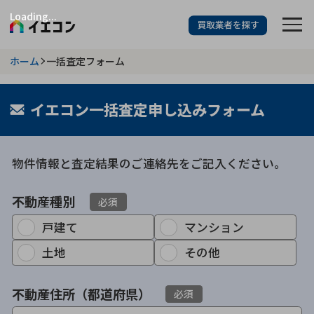
Loading...
訳あり物件に強い業者を探す
ホーム
一括査定フォーム
都道府県を選択
相談内容を選択
イエコン一括査定申し込みフォーム
703
掲載業者
件
検索する
更新日 :
2026年07月31日
物件情報と査定結果のご連絡先をご記入ください。
業者を探す
不動産種別
必須
戸建て
マンション
相談内容で探す
土地
その他
空き家
不動産コラム
事故物件
不動産住所（都道府県）
必須
再建築不可
不動産売却
底地
再建築不可物件