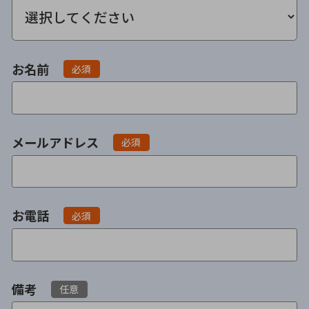
借地
共有持分
共有持分
底地
業者を探す
ゴミ屋敷
訳あり不動産
任意売却
不動産投資
お名前
必須
リースバック
土地売却
不動産相続
借地
不動産リースバック
メールアドレス
必須
任意売却
空き家
アンケート調査
お電話
必須
備考
任意