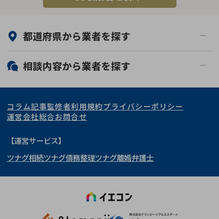
都道府県から
業者
を探す
北海道・東北
相談内容から
業者
を探す
関東
北海道
青森県
空き家
事故物件
コラム記事
監修者
利用規約
プライバシーポリシー
再建築不可
底地
東海
岩手県
東京都
宮城県
神奈川県
運営会社
総合お問合せ
借地
共有持分
関西
秋田県
埼玉県
愛知県
山形県
千葉県
静岡県
【運営サービス】
ゴミ屋敷
任意売却
ツナグ相続
ツナグ債務整理
ツナグ離婚弁護士
北陸・甲信越
福島県
茨城県
岐阜県
大阪府
群馬県
山梨県
京都府
リースバック
中国・四国
栃木県
兵庫県
長野県
奈良県
石川県
九州・沖縄
滋賀県
福井県
広島県
和歌山県
富山県
岡山県