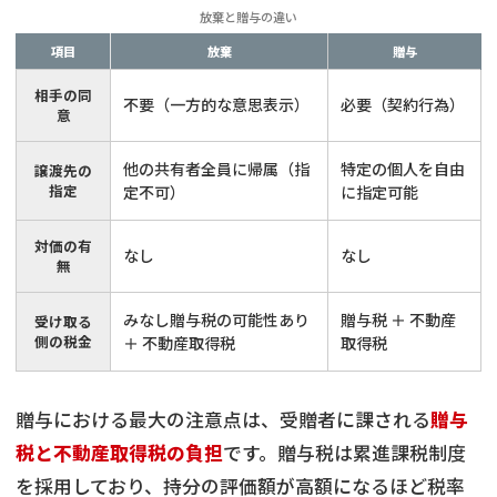
放棄と贈与の違い
項目
放棄
贈与
相手の同
不要（一方的な意思表示）
必要（契約行為）
意
他の共有者全員に帰属（指
特定の個人を自由
譲渡先の
指定
定不可）
に指定可能
対価の有
なし
なし
無
みなし贈与税の可能性あり
贈与税 ＋ 不動産
受け取る
側の税金
＋ 不動産取得税
取得税
贈与における最大の注意点は、受贈者に課される
贈与
税と不動産取得税の負担
です。贈与税は累進課税制度
を採用しており、持分の評価額が高額になるほど税率