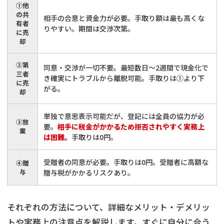
①他
の共
相手の合意と資金力が必要。手取り額は最も高くな
有者
りやすい。期間は交渉次第。
に売
却
②第
同意・交渉が一切不要。最短数日〜2週間で現金化で
三者
き確実にトラブルから離脱可能。手取りは①より下
に売
がる。
却
単独で意思表示可能だが、登記には全員の協力が必
③放
要。
相手に税金がかかるため拒否されやすく実務上
棄
は困難。
手取りは0円。
受贈者の同意が必要。手取りは0円。受贈者に高額な
④贈
与
贈与税がかかるリスクあり。
それぞれの方法について、詳細なメリット・デメリッ
トや実務上の注意点を解説します。すぐに自分に合う