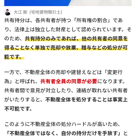
借地
共有持分
共有持分
底地
大江 剛
(
宅地建物取引士
)
共有持分は、各共有者が持つ「所有権の割合」であ
業者を探す
ゴミ屋敷
訳あり不動産
任意売却
不動産投資
り、法律上は独立した財産として認められています。そ
のため、
共有持分のみであれば、他の共有者の同意を
リースバック
土地売却
不動産相続
得ることなく単独で売却や放棄、贈与などの処分が可
能です。
借地
不動産リースバック
一方で、不動産全体の売却や建替えなどは「変更行
任意売却
空き家
為」と呼ばれ、
共有者全員の同意が必要
になります。
共有者間で意見が対立したり、連絡が取れない共有者
アンケート調査
がいたりすると、
不動産全体を処分することは事実上
不可能です。
このように不動産全体の処分ハードルが高いため、
「不動産全体ではなく、自分の持分だけを手放す」
と