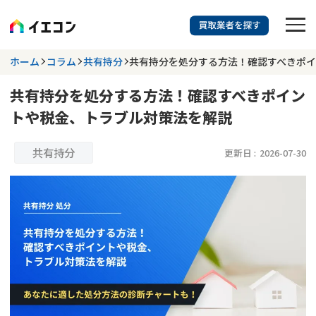
訳あり物件に強い業者を探す
ホーム
コラム
共有持分
共有持分を処分する方法！確認すべきポ
共有持分を処分する方法！確認すべきポイン
都道府県を選択
相談内容を選択
トや税金、トラブル対策法を解説
703
掲載業者
件
検索する
更新日 :
2026年07月31日
共有持分
更新日 :
2026-07-30
業者を探す
相談内容で探す
空き家
不動産コラム
事故物件
再建築不可
不動産売却
底地
再建築不可物件