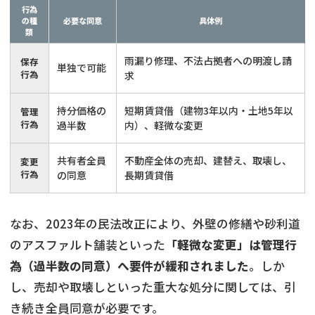
行為
の種
必要な同意
具体例
類
雨漏り修理、不法占拠者への明渡し請
保存
単独で可能
行為
求
持分価格の
短期賃貸借（建物3年以内・土地5年以
管理
行為
過半数
内）、軽微な変更
共有者全員
不動産全体の売却、建替え、取壊し、
変更
行為
の同意
長期賃貸借
なお、2023年の民法改正により、外壁の修繕や砂利道
のアスファルト舗装といった
「軽微な変更」は管理行
為（過半数の同意）へ要件が緩和されました
。しか
し、売却や取壊しといった重大な処分に関しては、引
き続き全員同意が必要です。