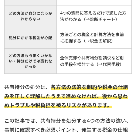
4つの質問に答えるだけで適した方
どの方法が自分に合うか
わからない
法がわかる（→
診断チャート
）
方法ごとの税金と計算方法を事前
処分にかかる税金が心配
に把握する（→
税金の解説
）
どの方法もうまくいかな
全体売却や共有物分割請求など別
い・持分だけでは売れな
の手段を検討する（→
代替手段
）
かった
共有持分の処分は、
各方法の法的な制約や税金の仕組
みを正しく理解したうえで進めなければ、後から思わ
ぬトラブルや税負担を被るリスクがあります。
この記事では、共有持分を処分する4つの方法の違い、
事前に確認すべき必須ポイント、発生する税金の仕組