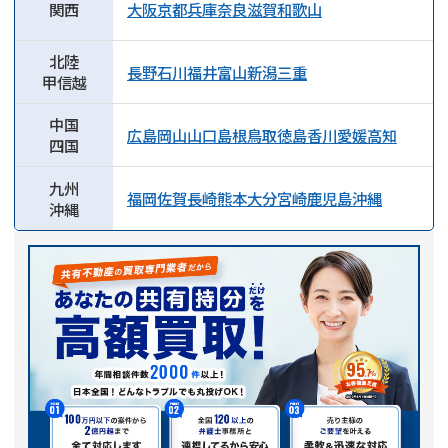
関西
大阪
京都
兵庫
奈良
滋賀
和歌山
北陸
長野
石川
福井
富山
新潟
三重
甲信越
中国
広島
岡山
山口
島根
鳥取
徳島
香川
愛媛
高知
四国
九州
福岡
佐賀
長崎
熊本
大分
宮崎
鹿児島
沖縄
沖縄