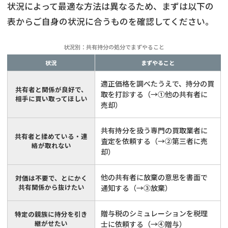
状況によって最適な方法は異なるため、まずは以下の
表からご自身の状況に合うものを確認してください。
状況別：共有持分の処分でまずやること
状況
まずやること
適正価格を調べたうえで、持分の買
共有者と関係が良好で、
取を打診する（→
①他の共有者に
相手に買い取ってほしい
売却
）
共有持分を扱う専門の買取業者に
共有者と揉めている・連
査定を依頼する（→
②第三者に売
絡が取れない
却
）
他の共有者に放棄の意思を書面で
対価は不要で、とにかく
共有関係から抜けたい
通知する（→
③放棄
）
贈与税のシミュレーションを税理
特定の親族に持分を引き
継がせたい
士に依頼する（→
④贈与
）