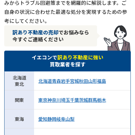
みからトラブル回避策までを網羅的に解説します。ご
自身の状況に合わせた最適な処分を実現するための参
考にしてください。
訳あり不動産の売却
でお悩みなら
今すぐご連絡ください
イエコンで
訳あり不動産に強い
買取業者を探す
北海道
北海道
青森
岩手
宮城
秋田
山形
福島
東北
関東
東京
神奈川
埼玉
千葉
茨城
群馬
栃木
東海
愛知
静岡
岐阜
山梨