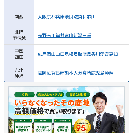
関西
大阪
京都
兵庫
奈良
滋賀
和歌山
北陸
長野
石川
福井
富山
新潟
三重
甲信越
中国
広島
岡山
山口
島根
鳥取
徳島
香川
愛媛
高知
四国
九州
福岡
佐賀
長崎
熊本
大分
宮崎
鹿児島
沖縄
沖縄