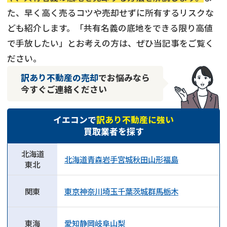
た、早く高く売るコツや売却せずに所有するリスクな
ども紹介します。「共有名義の底地をできる限り高値
で手放したい」とお考えの方は、ぜひ当記事をご覧く
ださい。
訳あり不動産の売却
でお悩みなら
今すぐご連絡ください
イエコンで
訳あり不動産に強い
買取業者を探す
北海道
北海道
青森
岩手
宮城
秋田
山形
福島
東北
関東
東京
神奈川
埼玉
千葉
茨城
群馬
栃木
東海
愛知
静岡
岐阜
山梨