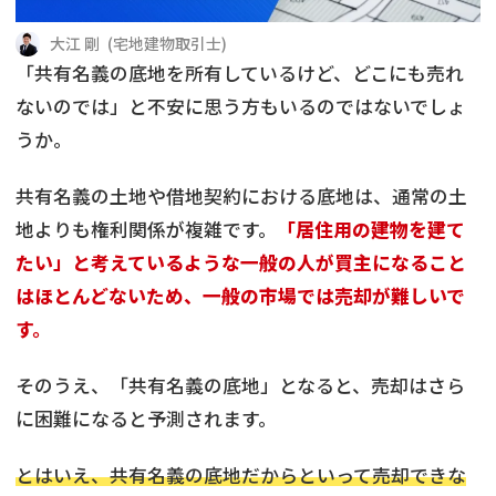
借地
共有持分
共有持分
底地
大江 剛
(
宅地建物取引士
)
「共有名義の底地を所有しているけど、どこにも売れ
業者を探す
ゴミ屋敷
訳あり不動産
任意売却
不動産投資
ないのでは」と不安に思う方もいるのではないでしょ
うか。
リースバック
土地売却
不動産相続
共有名義の土地や借地契約における底地は、通常の土
借地
不動産リースバック
地よりも権利関係が複雑です。
「居住用の建物を建て
たい」と考えているような一般の人が買主になること
任意売却
空き家
はほとんどないため、一般の市場では売却が難しいで
す。
アンケート調査
そのうえ、「共有名義の底地」となると、売却はさら
に困難になると予測されます。
とはいえ、共有名義の底地だからといって売却できな