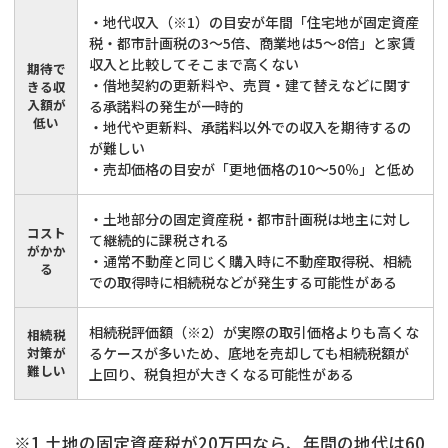
・地代収入（※1）の目安が年間「住宅地が固定資産
税・都市計画税の3～5倍、商業地は5～8倍」と家賃
収入と比較してそこまで高くない
期待で
・借地契約の更新料や、売買・建て替えなどに関す
きる収
入額が
る承諾料の発生が一時的
低い
・地代や更新料、承諾料以外での収入を期待するの
が難しい
・売却価格の目安が「更地価格の10～50％」と低め
・土地部分の固定資産税・都市計画税は地主に対し
コスト
て継続的に課税される
がかか
・通常不動産と同じく購入時に不動産取得税、相続
る
での取得時に相続税などが発生する可能性がある
相続税評価額（※2）が実際の取引価格よりも高くな
相続税
対策が
るケースが多いため、底地を売却しても相続税額が
難しい
上回り、税負担が大きくなる可能性がある
※1 土地の固定資産税が20万円なら、年間の地代は60