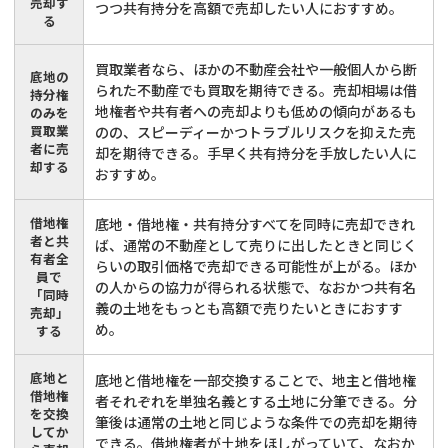
売却す
つつ共有持分を高額で売却したい人におすすめ。
る
買取業者なら、ほかの不動産会社や一般個人から断
底地の
られた不動産でも買取を期待できる。売却相場は借
持分権
地権者や共有者への売却よりも低めの傾向があるも
のみを
買取業
のの、スピーディーかつトラブルリスクを抑えた売
者に売
却を期待できる。手早く共有持分を手放したい人に
却する
おすすめ。
借地権
底地・借地権・共有持分すべてを同時に売却できれ
者と共
ば、通常の不動産として売りに出したときと同じく
有者全
らいの取引価格で売却できる可能性が上がる。ほか
員で
の人からの協力が得られる状態で、なおかつ共有名
「同時
義の土地をもっとも高額で売りたいときにおすす
売却」
め。
する
底地と
底地と借地権を一部交換することで、地主と借地権
借地権
者それぞれを単独名義とする土地に分筆できる。分
を交換
筆後は通常の土地と同じような条件での売却を期待
してか
できる。借地権者が土地をほしがっていて、なおか