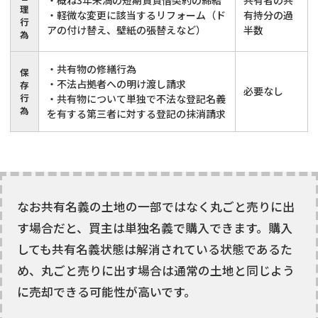
・概ね3年未満の短期賃貸借契約の締結
共有者の共
理
・軽微な変更に該当するリフォーム（ド
有持分の過
行
アの付け替え、壁紙の張替えなど）
半数
為
・共有物の修繕行為
保
・不法占拠者への明け渡し請求
存
必要なし
行
・共有物について単独で不法な登記名義
為
を有する第三者に対する登記の抹消請求
なお共有名義の土地の一部ではなく丸ごと売りに出
す場合だと、買主は単独名義で購入できます。購入
しても共有名義状態は解消されている状態であるた
め、丸ごと売りに出す場合は通常の土地と同じよう
に売却できる可能性が高いです。