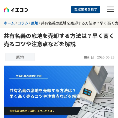
訳あり物件に強い業者を探す
ホーム
コラム
底地
共有名義の底地を売却する方法は？早く高く
共有名義の底地を売却する方法は？早く高く
都道府県を選択
相談内容を選択
売るコツや注意点などを解説
703
掲載業者
件
検索する
更新日 :
2026年07月31日
底地
更新日 :
2026-06-29
業者を探す
相談内容で探す
空き家
不動産コラム
事故物件
再建築不可
不動産売却
底地
再建築不可物件