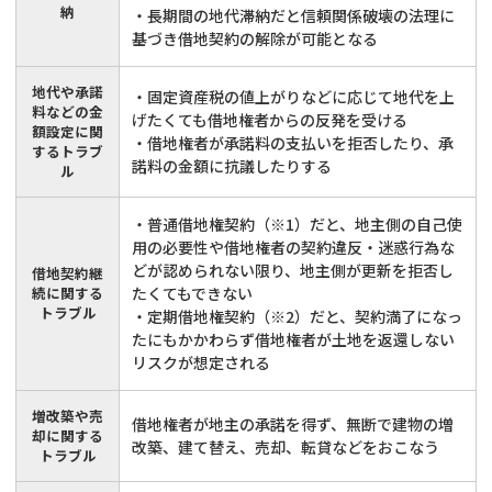
納
・長期間の地代滞納だと信頼関係破壊の法理に
基づき借地契約の解除が可能となる
地代や承諾
・固定資産税の値上がりなどに応じて地代を上
料などの金
げたくても借地権者からの反発を受ける
額設定に関
・借地権者が承諾料の支払いを拒否したり、承
するトラブ
諾料の金額に抗議したりする
ル
・普通借地権契約（※1）だと、地主側の自己使
用の必要性や借地権者の契約違反・迷惑行為な
どが認められない限り、地主側が更新を拒否し
借地契約継
続に関する
たくてもできない
トラブル
・定期借地権契約（※2）だと、契約満了になっ
たにもかかわらず借地権者が土地を返還しない
リスクが想定される
増改築や売
借地権者が地主の承諾を得ず、無断で建物の増
却に関する
改築、建て替え、売却、転貸などをおこなう
トラブル