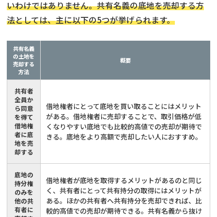
いわけではありません。共有名義の底地を売却する方
法としては、主に以下の5つが挙げられます。
共有名義
の土地を
概要
売却する
方法
共有者
全員か
借地権者にとって底地を買い取ることにはメリット
ら同意
がある。借地権者に売却することで、取引価格が低
を得て
借地権
くなりやすい底地でも比較的高値での売却が期待で
者に底
きる。底地をより高額で売却したい人におすすめ。
地を売
却する
底地の
借地権者が底地を取得するメリットがあるのと同じ
持分権
く、共有者にとって共有持分の取得にはメリットが
のみを
ある。ほかの共有者へ共有持分を売却できれば、比
他の共
有者に
較的高値での売却が期待できる。共有名義から抜け