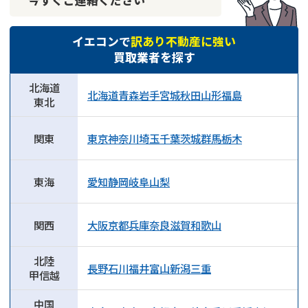
イエコンで
訳あり不動産に強い
買取業者を探す
北海道
北海道
青森
岩手
宮城
秋田
山形
福島
東北
関東
東京
神奈川
埼玉
千葉
茨城
群馬
栃木
東海
愛知
静岡
岐阜
山梨
関西
大阪
京都
兵庫
奈良
滋賀
和歌山
北陸
長野
石川
福井
富山
新潟
三重
甲信越
中国