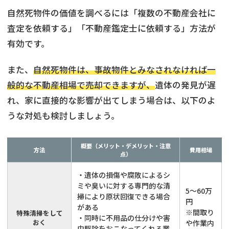
自然死物件の価値を調べるには「複数の不動産会社に
査定を依頼する」「不動産鑑定士に依頼する」方法が
有効です。
また、
自然死物件は、事故物件とみなされなければ一
般的な不動産相場で売却できますが、
遺体の発見が遅
れ、家に直接的な影響が出てしまう場合は、以下のよ
うな対処も検討しましょう。
概要（メリット・デメリット・注意
方法
費用相場
点）
・遺体の損傷や腐敗によるシ
ミや臭いに対する専門的な清
5〜60万
掃により原状回復できる場合
円
がある
※間取り
特殊清掃をして
・同時に不用品の仕分けや害
おく
や作業内
虫駆除をおこなってくれる業