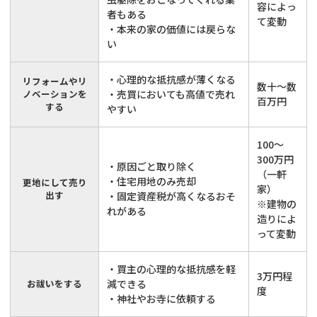
容によっ
者もある
て変動
・本来の家の価値には戻らな
い
・心理的な抵抗感が薄くなる
リフォームやリ
数十〜数
ノベーションを
・売買においても高値で売れ
百万円
する
やすい
100〜
300万円
・原因ごと取り除く
（一軒
・住宅用地のみ売却
更地にして売り
家）
出す
・固定資産税が高くなるおそ
※建物の
れがある
造りによ
って変動
・買主の心理的な抵抗感を軽
3万円程
お祓いをする
減できる
度
・神社やお寺に依頼する