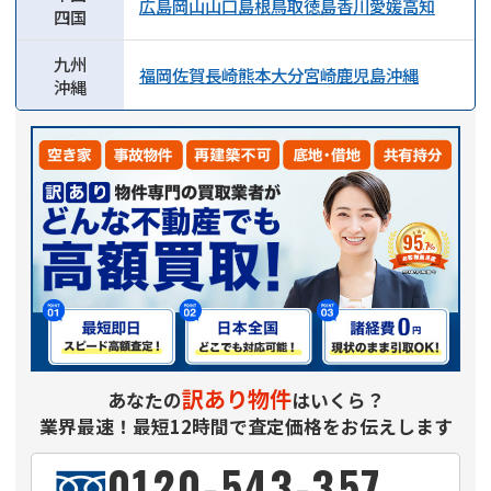
広島
岡山
山口
島根
鳥取
徳島
香川
愛媛
高知
四国
九州
福岡
佐賀
長崎
熊本
大分
宮崎
鹿児島
沖縄
沖縄
訳あり物件
あなたの
はいくら？
業界最速！最短12時間で査定価格をお伝えします
0120-543-357