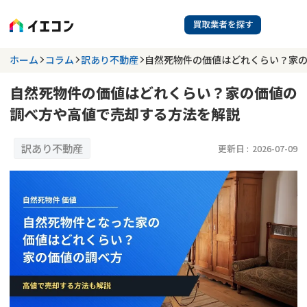
訳あり物件に強い業者を探す
ホーム
コラム
訳あり不動産
自然死物件の価値はどれくらい？家
自然死物件の価値はどれくらい？家の価値の
都道府県を選択
相談内容を選択
調べ方や高値で売却する方法を解説
703
掲載業者
件
検索する
更新日 :
2026年07月31日
訳あり不動産
更新日 :
2026-07-09
業者を探す
相談内容で探す
空き家
不動産コラム
事故物件
再建築不可
不動産売却
底地
再建築不可物件