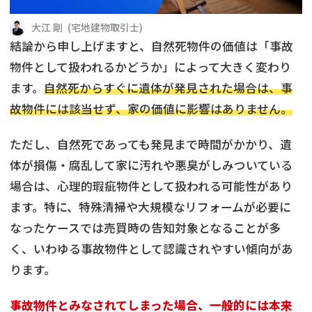
借地
共有持分
共有持分
底地
大江 剛
(
宅地建物取引士
)
結論から申し上げますと、自然死物件の価値は「事故
業者を探す
ゴミ屋敷
訳あり不動産
任意売却
不動産投資
物件として扱われるかどうか」によって大きく変わり
ます。
自然死からすぐに遺体が発見された場合は、事
リースバック
土地売却
不動産相続
故物件には該当せず、家の価値に影響はありません。
借地
不動産リースバック
ただし、自然死であっても発見まで時間がかかり、遺
体が損傷・腐乱して家に汚れや悪臭がしみついている
任意売却
空き家
場合は、心理的瑕疵物件として扱われる可能性があり
ます。特に、特殊清掃や大規模なリフォームが必要に
アンケート調査
なったケースでは売買時の告知対象となることが多
く、いわゆる事故物件として認識されやすい傾向があ
ります。
事故物件とみなされてしまった場合、一般的には本来