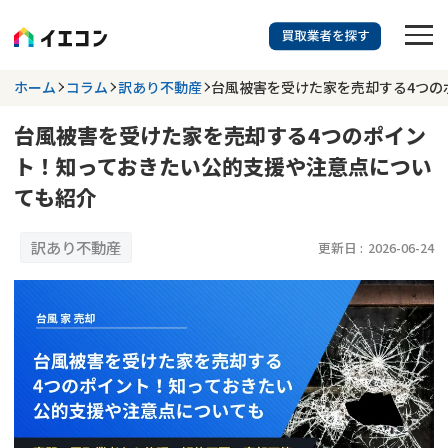
訳あり物件に強い業者を探す
ホーム
コラム
訳あり不動産
台風被害を受けた家を売却する4つの
台風被害を受けた家を売却する4つのポイン
都道府県を選択
相談内容を選択
ト！知っておきたい公的支援や注意点につい
703
ても紹介
掲載業者
件
検索する
更新日 :
2026年07月31日
訳あり不動産
更新日 :
2026-06-24
業者を探す
相談内容で探す
空き家
不動産コラム
事故物件
再建築不可
不動産売却
底地
再建築不可物件