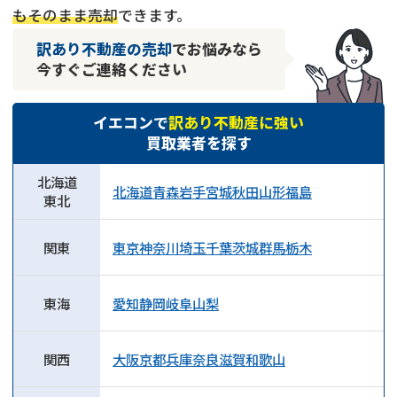
もそのまま売却
できます。
訳あり不動産の売却
でお悩みなら
今すぐご連絡ください
イエコンで
訳あり不動産に強い
買取業者を探す
北海道
北海道
青森
岩手
宮城
秋田
山形
福島
東北
関東
東京
神奈川
埼玉
千葉
茨城
群馬
栃木
東海
愛知
静岡
岐阜
山梨
関西
大阪
京都
兵庫
奈良
滋賀
和歌山