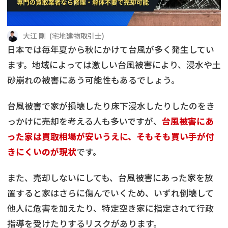
借地
共有持分
共有持分
底地
大江 剛
(
宅地建物取引士
)
業者を探す
ゴミ屋敷
訳あり不動産
任意売却
不動産投資
日本では毎年夏から秋にかけて台風が多く発生してい
ます。地域によっては激しい台風被害により、浸水や土
リースバック
土地売却
不動産相続
砂崩れの被害にあう可能性もあるでしょう。
借地
不動産リースバック
台風被害で家が損壊したり床下浸水したりしたのをき
っかけに売却を考える人も多いですが、
台風被害にあ
任意売却
空き家
った家は買取相場が安いうえに、そもそも買い手が付
きにくいのが現状
です。
アンケート調査
また、売却しないにしても、台風被害にあった家を放
置すると家はさらに傷んでいくため、いずれ倒壊して
他人に危害を加えたり、特定空き家に指定されて行政
指導を受けたりするリスクがあります。