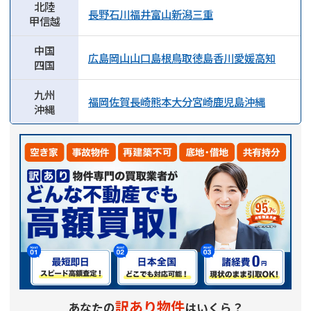
北陸
長野
石川
福井
富山
新潟
三重
甲信越
中国
広島
岡山
山口
島根
鳥取
徳島
香川
愛媛
高知
四国
九州
福岡
佐賀
長崎
熊本
大分
宮崎
鹿児島
沖縄
沖縄
訳あり物件
あなたの
はいくら？