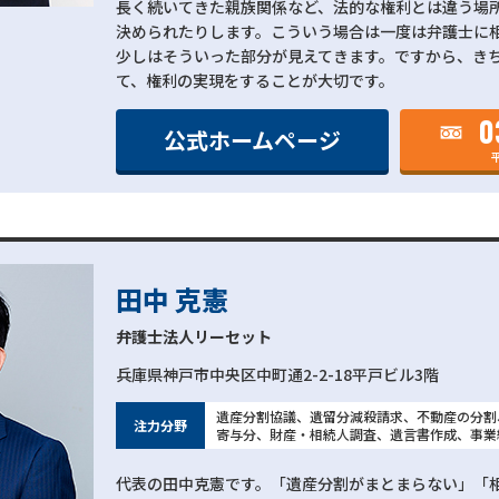
長く続いてきた親族関係など、法的な権利とは違う場
決められたりします。こういう場合は一度は弁護士に
少しはそういった部分が見えてきます。ですから、き
て、権利の実現をすることが大切です。
0
公式ホームページ
平
田中 克憲
弁護士法人リーセット
兵庫県神戸市中央区中町通2-2-18平戸ビル3階
遺産分割協議、遺留分減殺請求、不動産の分割
注力分野
寄与分、財産・相続人調査、遺言書作成、事業
代表の田中克憲です。「遺産分割がまとまらない」「