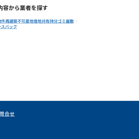
内容から
業者
を探す
物件
再建築不可
底地
借地
共有持分
ゴミ屋敷
ースバック
問合せ