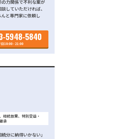
所の力関係で不利な案が
相談していただければ、
ちんと専門家に依頼し
3-5948-5840
日10:00 - 21:00
、相続放棄、特別受益・
継承
相続分に納得いかない」