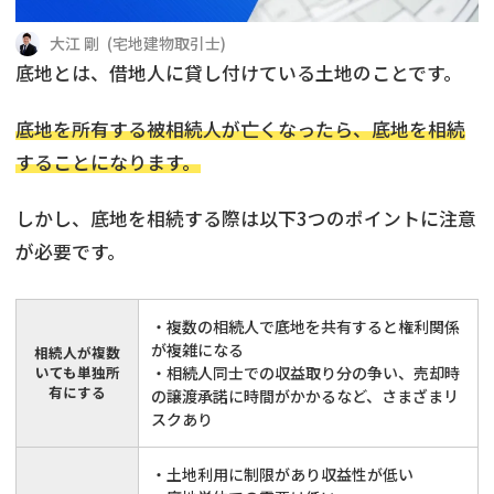
借地
共有持分
共有持分
底地
大江 剛
(
宅地建物取引士
)
底地とは、借地人に貸し付けている土地のことです。
業者を探す
ゴミ屋敷
訳あり不動産
任意売却
不動産投資
底地を所有する被相続人が亡くなったら、底地を相続
リースバック
土地売却
不動産相続
することになります。
借地
不動産リースバック
しかし、底地を相続する際は以下3つのポイントに注意
が必要です。
任意売却
空き家
・複数の相続人で底地を共有すると権利関係
アンケート調査
が複雑になる
相続人が複数
いても単独所
・相続人同士での収益取り分の争い、売却時
有にする
の譲渡承諾に時間がかかるなど、さまざまリ
スクあり
・土地利用に制限があり収益性が低い