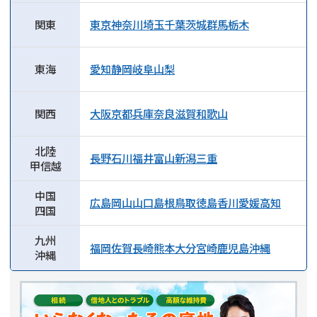
関東
東京
神奈川
埼玉
千葉
茨城
群馬
栃木
東海
愛知
静岡
岐阜
山梨
関西
大阪
京都
兵庫
奈良
滋賀
和歌山
北陸
長野
石川
福井
富山
新潟
三重
甲信越
中国
広島
岡山
山口
島根
鳥取
徳島
香川
愛媛
高知
四国
九州
福岡
佐賀
長崎
熊本
大分
宮崎
鹿児島
沖縄
沖縄