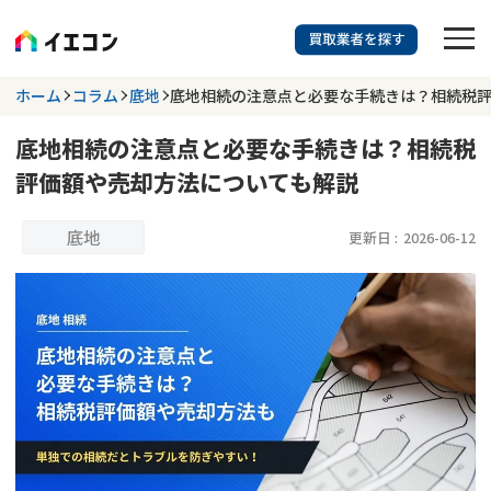
訳あり物件に強い業者を探す
ホーム
コラム
底地
底地相続の注意点と必要な手続きは？相続税
底地相続の注意点と必要な手続きは？相続税
都道府県を選択
相談内容を選択
評価額や売却方法についても解説
703
掲載業者
件
検索する
更新日 :
2026年07月31日
底地
更新日 :
2026-06-12
業者を探す
相談内容で探す
空き家
不動産コラム
事故物件
再建築不可
不動産売却
底地
再建築不可物件