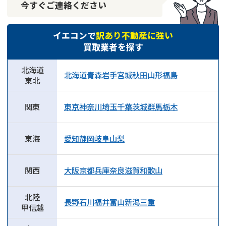
今すぐご連絡ください
イエコンで
訳あり不動産に強い
買取業者を探す
北海道
北海道
青森
岩手
宮城
秋田
山形
福島
東北
関東
東京
神奈川
埼玉
千葉
茨城
群馬
栃木
東海
愛知
静岡
岐阜
山梨
関西
大阪
京都
兵庫
奈良
滋賀
和歌山
北陸
長野
石川
福井
富山
新潟
三重
甲信越