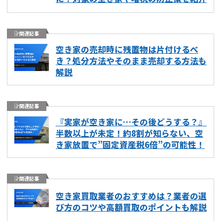
関連記事
空き家の売却時に残置物は片付けるべ
き？処分方法やそのまま売却する方法も
解説
関連記事
『実家が空き家に…その後どうする？』
半数以上が未定！約8割が知らない、空
き家放置で”固定資産税6倍”の可能性！
関連記事
空き家買取業者のおすすめは？業者の選
再建築不可物件
の売却でお悩みならこちら
び方のコツや高額買取のポイントも解説
営業時間外
（メール問合せなら24時間受付）