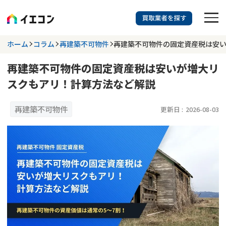
訳あり物件に強い業者を探す
ホーム
コラム
再建築不可物件
再建築不可物件の固定資産税は安
再建築不可物件の固定資産税は安いが増大リ
都道府県を選択
相談内容を選択
スクもアリ！計算方法など解説
703
掲載業者
件
検索する
更新日 :
2026年07月31日
再建築不可物件
更新日 :
2026-08-03
業者を探す
相談内容で探す
空き家
不動産コラム
事故物件
再建築不可
不動産売却
底地
再建築不可物件