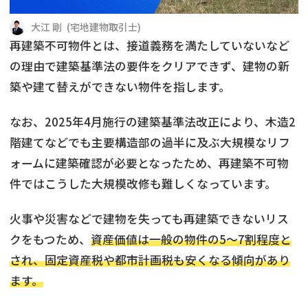
借地
共有持分
共有持分
底地
大江 剛
(
宅地建物取引士
)
再建築不可物件とは、接道義務を満たしていないなど
業者を探す
ゴミ屋敷
訳あり不動産
任意売却
不動産投資
の理由で建築基準法の要件をクリアできず、建物の新
築や建て替えができない物件を指します。
リースバック
土地売却
不動産相続
なお、2025年4月施行の建築基準法改正により、木造2
借地
不動産リースバック
階建てなどでも主要構造部の過半に及ぶ大規模なリフ
ォームに建築確認が必要となったため、再建築不可物
任意売却
空き家
件ではこうした大規模改修も難しくなっています。
アンケート調査
火事や災害などで建物を失っても再建築できないリス
クをもつため、
資産価値は一般の物件の5～7割程度と
され、固定資産税や都市計画税も安くなる傾向があり
ます。