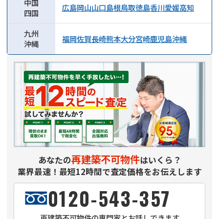
中国
広島
岡山
山口
島根
鳥取
徳島
香川
愛媛
高知
四国
九州
福岡
佐賀
長崎
熊本
大分
宮崎
鹿児島
沖縄
沖縄
再建築不可物件
あなたの
はいくら？
業界最速！最短12時間で査定価格をお伝えします
0120-543-357
再建築不可物件
の専門家とお話しできます