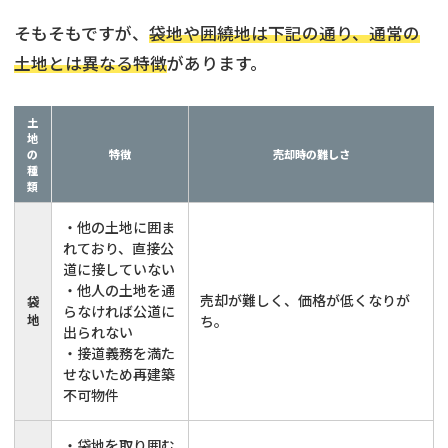
そもそもですが、
袋地や囲繞地は下記の通り、通常の
土地とは異なる特徴
があります。
土
地
の
特徴
売却時の難しさ
種
類
・他の土地に囲ま
れており、直接公
道に接していない
・他人の土地を通
売却が難しく、価格が低くなりが
袋
らなければ公道に
地
ち。
出られない
・接道義務を満た
せないため再建築
不可物件
・袋地を取り囲む