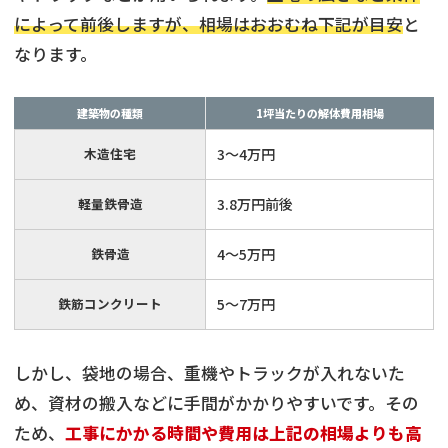
によって前後しますが、相場はおおむね下記が目安
と
なります。
建築物の種類
1坪当たりの解体費用相場
木造住宅
3～4万円
軽量鉄骨造
3.8万円前後
鉄骨造
4～5万円
鉄筋コンクリート
5～7万円
しかし、袋地の場合、重機やトラックが入れないた
め、資材の搬入などに手間がかかりやすいです。その
再建築不可物件
の売却でお悩みならこちら
ため、
工事にかかる時間や費用は上記の相場よりも高
《現在営業中》お電話繋がります