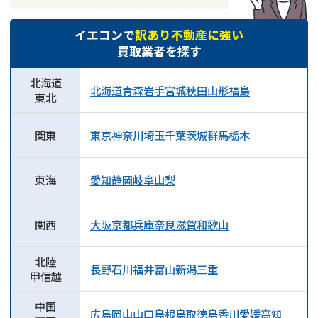
イエコンで
訳あり不動産に強い
買取業者を探す
北海道
北海道
青森
岩手
宮城
秋田
山形
福島
東北
関東
東京
神奈川
埼玉
千葉
茨城
群馬
栃木
東海
愛知
静岡
岐阜
山梨
関西
大阪
京都
兵庫
奈良
滋賀
和歌山
北陸
長野
石川
福井
富山
新潟
三重
甲信越
中国
広島
岡山
山口
島根
鳥取
徳島
香川
愛媛
高知