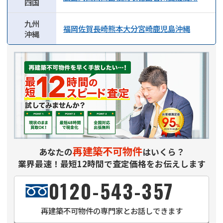
四国
九州
福岡
佐賀
長崎
熊本
大分
宮崎
鹿児島
沖縄
沖縄
再建築不可物件
あなたの
はいくら？
業界最速！最短12時間で査定価格をお伝えします
0120-543-357
再建築不可物件
の専門家とお話しできます