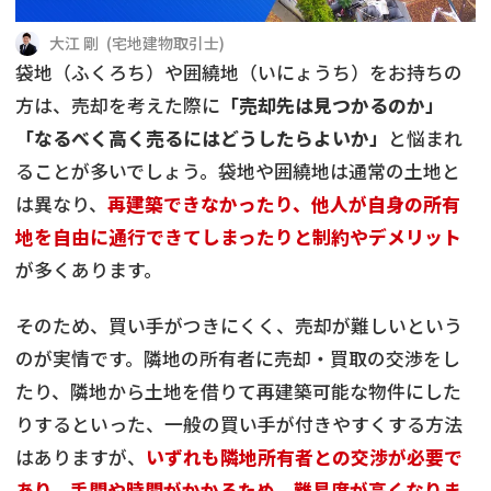
借地
共有持分
共有持分
底地
大江 剛
(
宅地建物取引士
)
袋地（ふくろち）や囲繞地（いにょうち）をお持ちの
業者を探す
ゴミ屋敷
訳あり不動産
任意売却
不動産投資
方は、売却を考えた際に
「売却先は見つかるのか」
「なるべく高く売るにはどうしたらよいか」
と悩まれ
リースバック
土地売却
不動産相続
ることが多いでしょう。袋地や囲繞地は通常の土地と
は異なり、
再建築できなかったり、他人が自身の所有
借地
不動産リースバック
地を自由に通行できてしまったりと制約やデメリット
が多くあります。
任意売却
空き家
そのため、買い手がつきにくく、売却が難しいという
アンケート調査
のが実情です。隣地の所有者に売却・買取の交渉をし
たり、隣地から土地を借りて再建築可能な物件にした
りするといった、一般の買い手が付きやすくする方法
はありますが、
いずれも隣地所有者との交渉が必要で
あり、手間や時間がかかるため、難易度が高くなりま