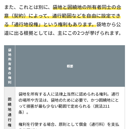
また、これとは別に、
袋地と囲繞地の所有者同士の合
意（契約）によって、通行範囲などを自由に設定でき
る「通行地役権」という権利もあります。
袋地から公
道に出る根拠としては、主にこの2つが挙げられます。
袋
地
所
有
概要
者
の
権
利
袋地を所有する人に法律上当然に認められる権利。通行
囲
の場所や方法は、袋地のために必要で、かつ囲繞地にと
繞
って損害が最も少ない範囲で定められる（
民法211
地
条
）。
通
行
権利を行使する場合、原則として償金（通行料）を支払
権