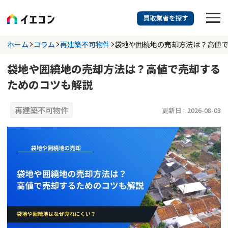
訳あり物件に強い業者を探す
ホーム
コラム
再建築不可物件
袋地や囲繞地の売却方法は？高値
袋地や囲繞地の売却方法は？高値で売却する
都道府県を選択
相談内容を選択
ためのコツも解説
703
掲載業者
件
検索する
更新日 :
2026年07月31日
再建築不可物件
更新日 :
2026-08-03
業者を探す
相談内容で探す
空き家
不動産コラム
事故物件
再建築不可
不動産売却
底地
再建築不可物件