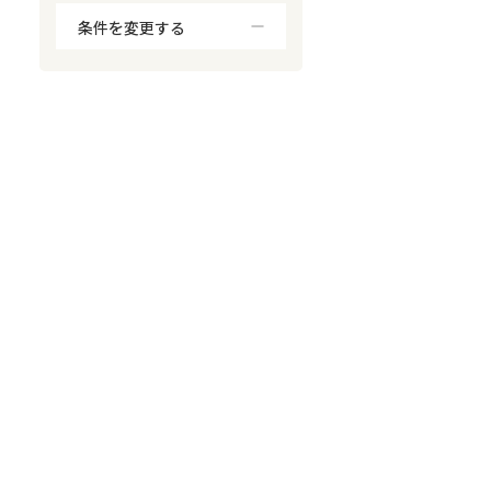
条件を変更する
対応が親身
オンライン面談可能
レスポンスが早い
決済までが早い
1億円以上の買取可
業歴10年以上
業者案件歓迎
士業連携有り