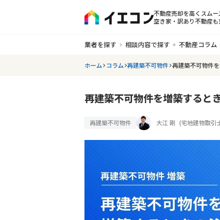
不動産売却を高くスムー
空き家・訳あり不動産も
業者を探す
相談内容で探す
不動産コラム
ホーム
コラム
再建築不可物件
再建築不可物件を
再建築不可物件を増築すると
再建築不可物件
大江 剛
(
宅地建物取引