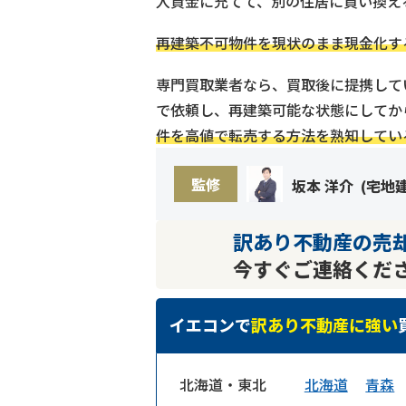
入資金に充てて、別の住居に買い換え
再建築不可物件を現状のまま現金化す
専門買取業者なら、買取後に提携して
で依頼し、再建築可能な状態にしてか
件を高値で転売する方法を熟知してい
監修
坂本 洋介
(
宅地
訳あり不動産の売
今すぐご連絡くだ
イエコンで
訳あり不動産に強い
北海道・東北
北海道
青森