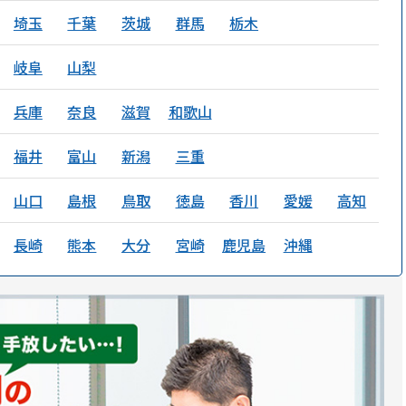
埼玉
千葉
茨城
群馬
栃木
岐阜
山梨
兵庫
奈良
滋賀
和歌山
福井
富山
新潟
三重
山口
島根
鳥取
徳島
香川
愛媛
高知
長崎
熊本
大分
宮崎
鹿児島
沖縄