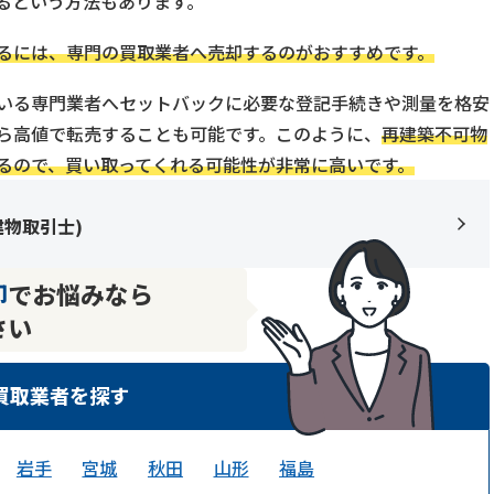
るという方法もあります。
るには、専門の買取業者へ売却するのがおすすめです。
いる専門業者へセットバックに必要な登記手続きや測量を格安
ら高値で転売することも可能です。このように、
再建築不可物
るので、買い取ってくれる可能性が非常に高いです。
建物取引士
)
却
でお悩みなら
さい
買取業者を探す
岩手
宮城
秋田
山形
福島