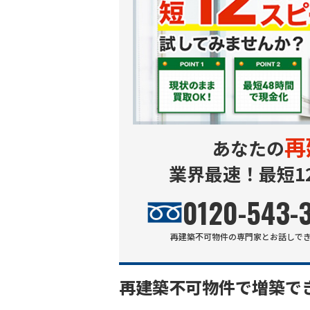
再
あなたの
業界最速！最短1
0120-543-
再建築不可物件
の専門家とお話しで
再建築不可物件で増築で