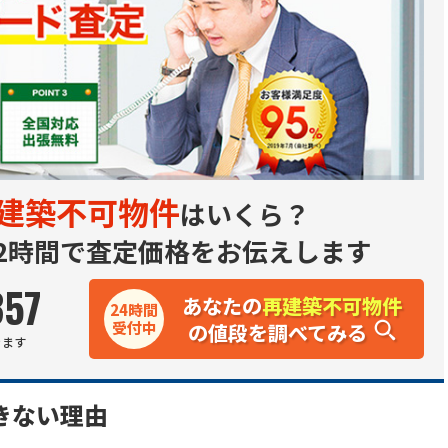
建築不可物件
はいくら？
2時間で査定価格をお伝えします
357
あなたの
再建築不可物件
24時間
受付中
の値段を調べてみる
きます
きない理由