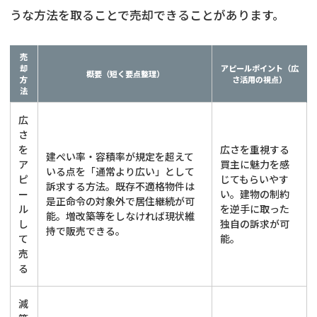
うな方法を取ることで売却できることがあります。
売
却
アピールポイント（広
概要（短く要点整理）
方
さ活用の視点）
法
広
さ
を
広さを重視する
建ぺい率・容積率が規定を超えて
ア
買主に魅力を感
いる点を「通常より広い」として
ピ
じてもらいやす
訴求する方法。既存不適格物件は
ー
い。建物の制約
是正命令の対象外で居住継続が可
ル
を逆手に取った
能。増改築等をしなければ現状維
し
独自の訴求が可
持で販売できる。
て
能。
売
る
減