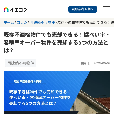
訳あり物件に強い業者を探す
ホーム
コラム
再建築不可物件
既存不適格物件でも売却できる！建
既存不適格物件でも売却できる！建ぺい率・
都道府県を選択
相談内容を選択
容積率オーバー物件を売却する5つの方法と
703
は？
掲載業者
件
検索する
更新日 :
2026年07月31日
再建築不可物件
更新日 :
2026-06-02
業者を探す
相談内容で探す
空き家
不動産コラム
事故物件
再建築不可
不動産売却
底地
再建築不可物件