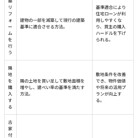
築
リ
基準適合により
フ
住宅ローンが利
ォ
建物の一部を減築して現行の建築
用しやすくな
ー
基準に適合させる方法。
り、買主の購入
ム
ハードルを下げ
を
られる。
行
う
隣
地
敷地条件を改善
を
隣の土地を買い足して敷地面積を
でき、物件価値
購
増やし、建ぺい率の基準を満たす
や将来の活用プ
入
方法。
ランが向上す
す
る。
る
古
家
付