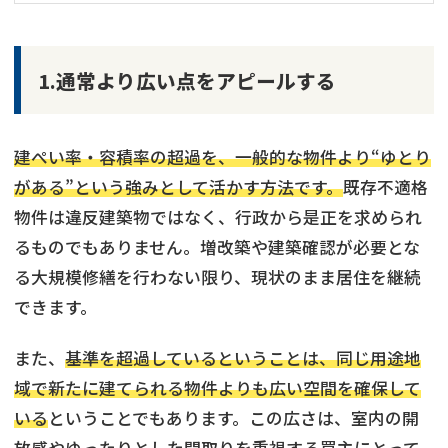
1.通常より広い点をアピールする
建ぺい率・容積率の超過を、一般的な物件より“ゆとり
がある”という強みとして活かす方法です。
既存不適格
物件は違反建築物ではなく、行政から是正を求められ
るものでもありません。増改築や建築確認が必要とな
る大規模修繕を行わない限り、現状のまま居住を継続
できます。
また、
基準を超過しているということは、同じ用途地
域で新たに建てられる物件よりも広い空間を確保して
再建築不可物件
の売却でお悩みならこちら
いる
ということでもあります。この広さは、室内の開
営業時間外
（メール問合せなら24時間受付）