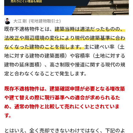
借地
共有持分
共有持分
底地
大江 剛
(
宅地建物取引士
)
業者を探す
ゴミ屋敷
訳あり不動産
任意売却
不動産投資
既存不適格物件とは、
建築当時は適法だったものの、
法改正や周辺環境の変化により現代の建築基準に合わ
リースバック
土地売却
不動産相続
なくなった建物のことを指します。
主に建ぺい率（土
地に対する建物の建築面積）や容積率（土地に対する
借地
不動産リースバック
建物の延床面積）、高さ制限や接道に関する現代の規
任意売却
空き家
定と合わなくなることで発生します。
既存不適格物件は、建築確認申請が必要となる増改築
アンケート調査
や建て替えの際に現行基準への適合が求められるた
め、通常の物件と比較して売れにくいとされていま
す。
とはいえ、全く売却できないわけではなく、下記のよ