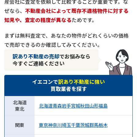
産会社に査定を依頼して比較することが重要です。な
ぜなら、
不動産会社によって既存不適格物件に対する
知見や、査定の精度が異なる
ためです。
まずは無料査定で、あなたの物件がどれくらいの価格
で売却できるのか確認してみてください。
訳あり不動産の売却
でお悩みなら
今すぐご連絡ください
イエコンで
訳あり不動産に強い
買取業者を探す
北海道
北海道
青森
岩手
宮城
秋田
山形
福島
東北
関東
東京
神奈川
埼玉
千葉
茨城
群馬
栃木