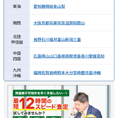
東海
愛知
静岡
岐阜
山梨
関西
大阪
京都
兵庫
奈良
滋賀
和歌山
北陸
長野
石川
福井
富山
新潟
三重
甲信越
中国
広島
岡山
山口
島根
鳥取
徳島
香川
愛媛
高知
四国
九州
福岡
佐賀
長崎
熊本
大分
宮崎
鹿児島
沖縄
沖縄