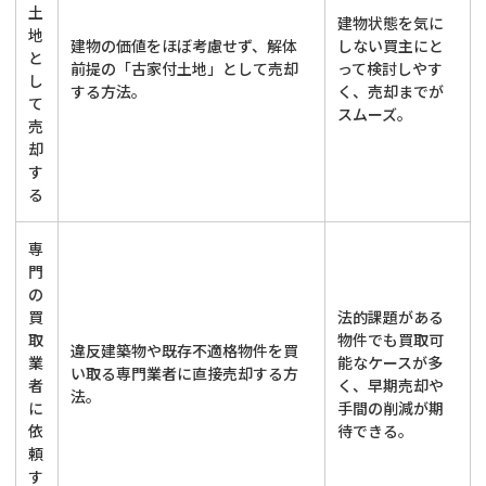
土
建物状態を気に
地
建物の価値をほぼ考慮せず、解体
しない買主にと
と
前提の「古家付土地」として売却
って検討しやす
し
する方法。
く、売却までが
て
スムーズ。
売
却
す
る
専
門
の
買
法的課題がある
取
物件でも買取可
違反建築物や既存不適格物件を買
業
能なケースが多
い取る専門業者に直接売却する方
者
く、早期売却や
法。
に
手間の削減が期
依
待できる。
頼
す