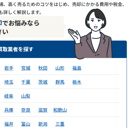
場、高く売るためのコツをはじめ、売却にかかる費用や税金、
も詳しく解説します。
却
でお悩みなら
さい
買取業者を探す
岩手
宮城
秋田
山形
福島
埼玉
千葉
茨城
群馬
栃木
岐阜
山梨
兵庫
奈良
滋賀
和歌山
福井
富山
新潟
三重