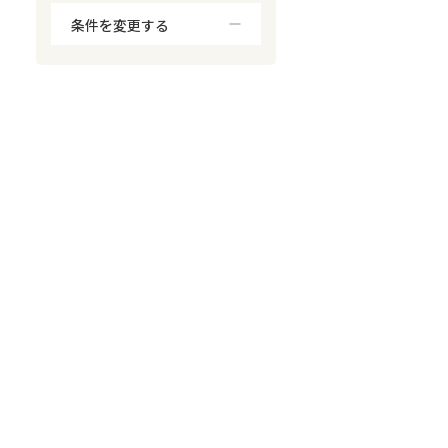
条件を変更する
対応が親身
オンライン面談可能
レスポンスが早い
決済までが早い
1億円以上の買取可
業歴10年以上
業者案件歓迎
士業連携有り