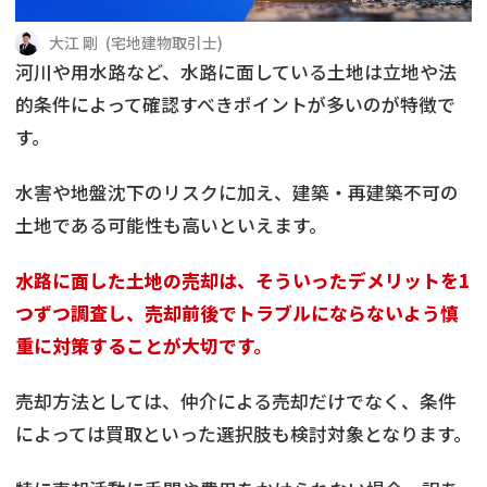
借地
共有持分
共有持分
底地
大江 剛
(
宅地建物取引士
)
河川や用水路など、水路に面している土地は立地や法
業者を探す
ゴミ屋敷
訳あり不動産
任意売却
不動産投資
的条件によって確認すべきポイントが多いのが特徴で
す。
リースバック
土地売却
不動産相続
水害や地盤沈下のリスクに加え、建築・再建築不可の
借地
不動産リースバック
土地である可能性も高いといえます。
任意売却
空き家
水路に面した土地の売却は、そういったデメリットを1
つずつ調査し、売却前後でトラブルにならないよう慎
アンケート調査
重に対策することが大切です。
売却方法としては、仲介による売却だけでなく、条件
によっては買取といった選択肢も検討対象となります。