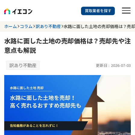
訳あり物件に強い業者を探す
ホーム
コラム
訳あり不動産
水路に面した土地の売却価格は？売
水路に面した土地の売却価格は？売却先や注
都道府県を選択
相談内容を選択
意点も解説
703
掲載業者
件
検索する
更新日 :
2026年07月31日
訳あり不動産
更新日 :
2026-07-03
業者を探す
相談内容で探す
空き家
不動産コラム
事故物件
再建築不可
不動産売却
底地
再建築不可物件