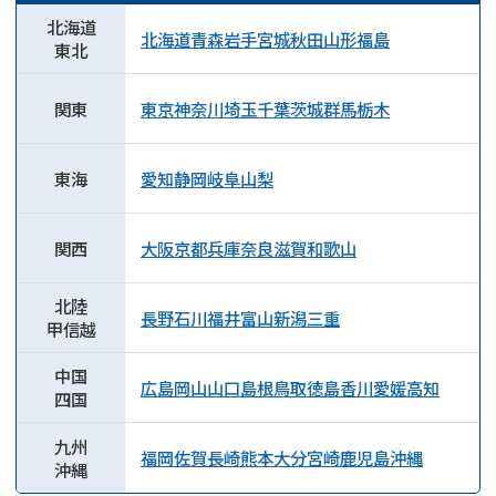
北海道
北海道
青森
岩手
宮城
秋田
山形
福島
東北
関東
東京
神奈川
埼玉
千葉
茨城
群馬
栃木
東海
愛知
静岡
岐阜
山梨
関西
大阪
京都
兵庫
奈良
滋賀
和歌山
北陸
長野
石川
福井
富山
新潟
三重
甲信越
中国
広島
岡山
山口
島根
鳥取
徳島
香川
愛媛
高知
四国
九州
福岡
佐賀
長崎
熊本
大分
宮崎
鹿児島
沖縄
沖縄