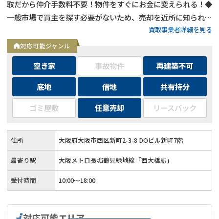
取だから仲介手数料不要！物件をすぐにお金に変えられる！◆
一般市場で買主を探す必要がないため、売却を近所に知られる
買取事業者詳細を見る
ことなし◆広告不要・内覧不要で早期売却が可能！◆再生・活
用できると判断できる物件は積極的に買い取ります！
対応可能ジャンル
空き家
事故物件
再建築不可
底地
借地
共有持分
ゴミ屋敷
任意売却
リースバック
住所
大阪府大阪市西区新町2-3-8 DOビル新町7階
最寄り駅
大阪メトロ長堀鶴見緑地線「西大橋駅」
受付時間
10:00～18:00
対応可能エリア