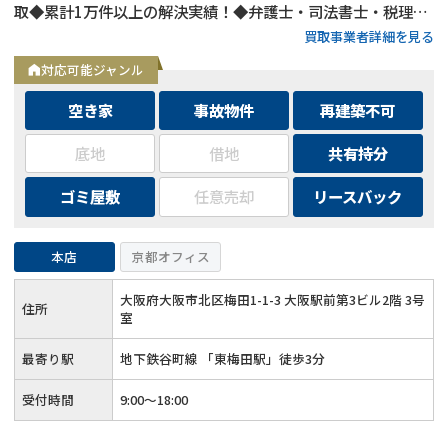
取◆累計1万件以上の解決実績！◆弁護士・司法書士・税理士
買取事業者詳細を見る
と連携した手厚いサポート◆最短48時間での現金化
対応可能ジャンル
空き家
事故物件
再建築不可
底地
借地
共有持分
ゴミ屋敷
任意売却
リースバック
本店
京都オフィス
大阪府大阪市北区梅田1-1-3 大阪駅前第3ビル2階 3号
住所
室
最寄り駅
地下鉄谷町線 「東梅田駅」徒歩3分
受付時間
9:00～18:00