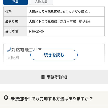
本店
大阪北店
住所
大阪府大阪市鶴見区緑1-5-7 カナザワ緑ビル
最寄り駅
大阪メトロ今里筋線「新森古市駅」徒歩9分
受付時間
9:30ｰ20:00
対応可能エリア
続きを読む
大阪府
対応が親身
オンライン面談可能
レスポンスが早い
事務所詳細
決済までが早い
1億円以上の買取可
業歴10年以上
業者案件歓迎
士業連携有り
未接道物件でも売却する方法はありますか？