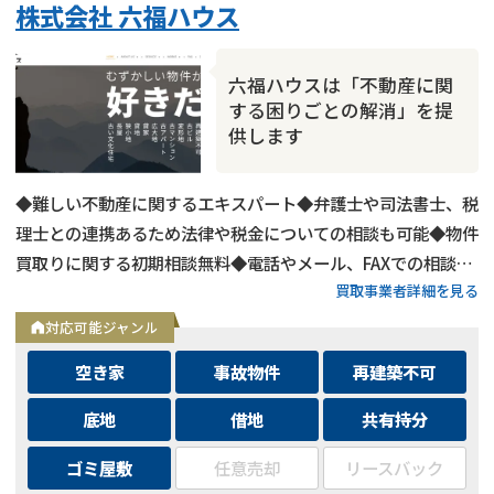
株式会社 六福ハウス
六福ハウスは「不動産に関
する困りごとの解消」を提
供します
◆難しい不動産に関するエキスパート◆弁護士や司法書士、税
理士との連携あるため法律や税金についての相談も可能◆物件
買取りに関する初期相談無料◆電話やメール、FAXでの相談可
買取事業者詳細を見る
能◆メールは24時間相談受付中
対応可能ジャンル
空き家
事故物件
再建築不可
底地
借地
共有持分
ゴミ屋敷
任意売却
リースバック