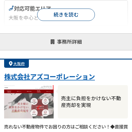
対応可能エリア
続きを読む
大阪を中心としたエリア
対応が親身
オンライン面談可能
レスポンスが早い
事務所詳細
決済までが早い
1億円以上の買取可
業歴10年以上
業者案件歓迎
士業連携有り
大阪府
株式会社アズコーポレーション
売主に負担をかけない不動
産売却を実現
売れない不動産物件でお困りの方はご相談ください！◆直接買