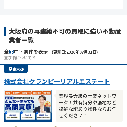
借地
共有持分
共有持分
底地
業者を探す
ゴミ屋敷
訳あり不動産
任意売却
不動産投資
大阪府の再建築不可の買取に強い不動産
業者一覧
リースバック
土地売却
不動産相続
53
1
30
全
中
~
件を表示
(更新日:2026年07月31日)
借地
不動産リースバック
並び順について
東京都
任意売却
空き家
株式会社クランピーリアルエステート
アンケート調査
業界最大級の士業ネットワ
ーク！共有持分や底地など
複雑な訳あり物件ならお任
せください！