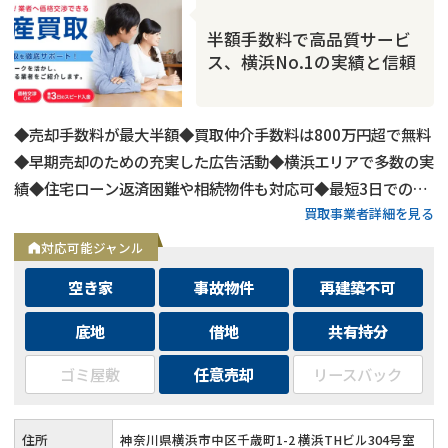
半額手数料で高品質サービ
ス、横浜No.1の実績と信頼
◆売却手数料が最大半額◆買取仲介手数料は800万円超で無料
◆早期売却のための充実した広告活動◆横浜エリアで多数の実
績◆住宅ローン返済困難や相続物件も対応可◆最短3日での売
買取事業者詳細を見る
却も可能◆プロフェッショナルによる徹底サポート
対応可能ジャンル
空き家
事故物件
再建築不可
底地
借地
共有持分
ゴミ屋敷
任意売却
リースバック
再建築不可
の売却でお悩みならこちら
住所
神奈川県横浜市中区千歳町1-2 横浜THビル304号室
営業時間外
（メール問合せなら24時間受付）