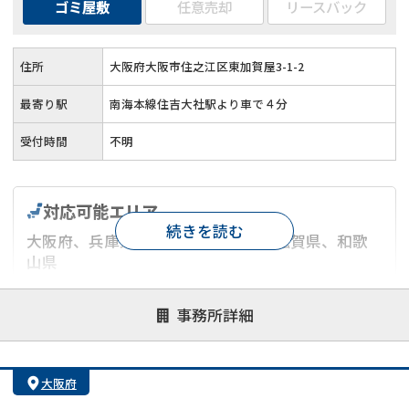
ゴミ屋敷
任意売却
リースバック
住所
大阪府大阪市住之江区東加賀屋3-1-2
最寄り駅
南海本線住吉大社駅より車で４分
受付時間
不明
対応可能エリア
続きを読む
大阪府、兵庫県、京都府、奈良県、滋賀県、和歌
山県
対応が親身
オンライン面談可能
レスポンスが早い
事務所詳細
決済までが早い
1億円以上の買取可
業歴10年以上
業者案件歓迎
士業連携有り
大阪府