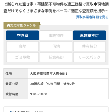
で断られた空き家・再建築不可物件も適正価格で買取◆現地調
査だけでなくさまざまな事例をベースに適正な査定額を提示◆
買取事業者詳細を見る
残置物もそのまま引取で無駄なコストを抑えられる
対応可能ジャンル
空き家
事故物件
再建築不可
底地
借地
共有持分
ゴミ屋敷
任意売却
リースバック
住所
大阪府岸和田市大町466-1
最寄り駅
JR阪和線「久米田駅」徒歩2分
受付時間
9:30〜18:00