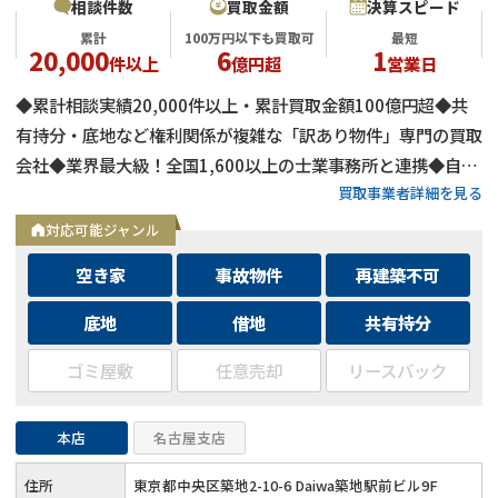
相談件数
買取金額
決算スピード
累計
100万円以下も買取可
最短
20,000
6
1
件以上
億円超
営業日
◆累計相談実績20,000件以上・累計買取金額100億円超◆共
有持分・底地など権利関係が複雑な「訳あり物件」専門の買取
会社◆業界最大級！全国1,600以上の士業事務所と連携◆自己
買取事業者詳細を見る
資金による買取のため、融資審査を待たず最短即日で決済可能
◆士業事務所や大手不動産会社からの相談実績も多数
対応可能ジャンル
空き家
事故物件
再建築不可
底地
借地
共有持分
ゴミ屋敷
任意売却
リースバック
本店
名古屋支店
住所
東京都中央区築地2-10-6 Daiwa築地駅前ビル9F