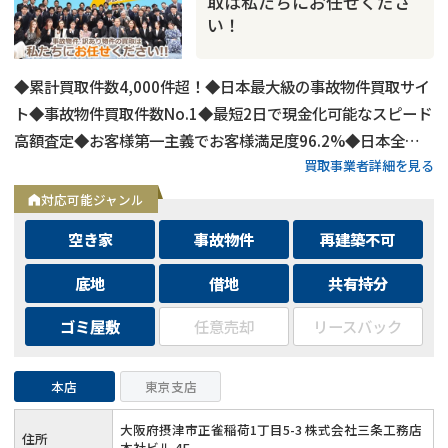
取は私たちにお任せくださ
い！
◆累計買取件数4,000件超！◆日本最大級の事故物件買取サイ
ト◆事故物件買取件数No.1◆最短2日で現金化可能なスピード
高額査定◆お客様第一主義でお客様満足度96.2%◆日本全国
買取事業者詳細を見る
の事故物件・訳あり物件の買取に対応！
対応可能ジャンル
空き家
事故物件
再建築不可
底地
借地
共有持分
ゴミ屋敷
任意売却
リースバック
本店
東京支店
大阪府摂津市正雀稲荷1丁目5-3 株式会社三条工務店
住所
本社ビル 4F