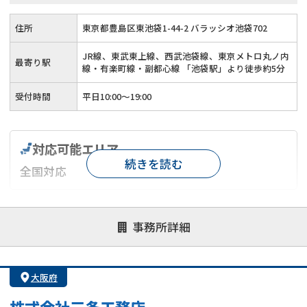
住所
東京都豊島区東池袋1-44-2 バラッシオ池袋702
JR線、東武東上線、西武池袋線、東京メトロ丸ノ内
最寄り駅
線・有楽町線・副都心線 「池袋駅」より徒歩約5分
受付時間
平日10:00～19:00
対応可能エリア
続きを読む
全国対応
対応が親身
オンライン面談可能
レスポンスが早い
事務所詳細
決済までが早い
1億円以上の買取可
業歴10年以上
業者案件歓迎
士業連携有り
大阪府
株式会社三条工務店