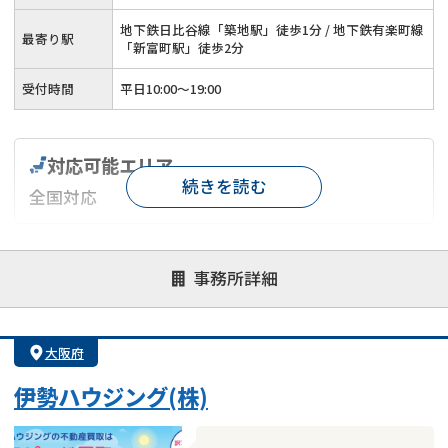
地下鉄日比谷線「築地駅」徒歩1分 / 地下鉄有楽町線
最寄り駅
「新富町駅」徒歩2分
受付時間
平日10:00～19:00
対応可能エリア
続きを読む
全国対応
対応が親身
オンライン面談可能
レスポンスが早い
事務所詳細
決済までが早い
1億円以上の買取可
業歴10年以上
業者案件歓迎
士業連携有り
大阪府
伊勢ハウジング(株)