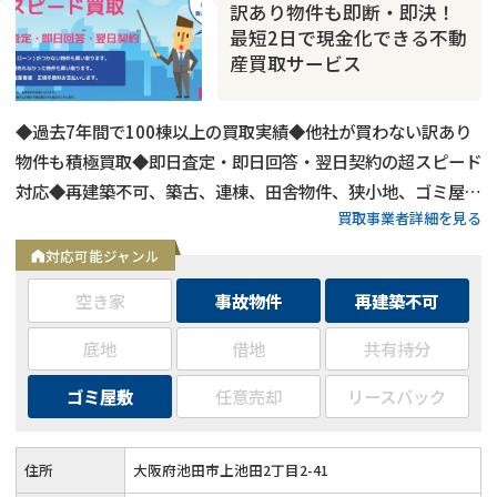
訳あり物件も即断・即決！
最短2日で現金化できる不動
産買取サービス
◆過去7年間で100棟以上の買取実績◆他社が買わない訳あり
物件も積極買取◆即日査定・即日回答・翌日契約の超スピード
対応◆再建築不可、築古、連棟、田舎物件、狭小地、ゴミ屋
買取事業者詳細を見る
敷、事故物件などあらゆる物件に対応◆自社運用だから高額買
取可能◆買取後もリースバックで住み続けられるプランあり◆
対応可能ジャンル
住宅ローン残債や税金差押えの問題も解決
空き家
事故物件
再建築不可
底地
借地
共有持分
ゴミ屋敷
任意売却
リースバック
住所
大阪府池田市上池田2丁目2-41