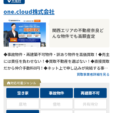
大阪府
one.cloud株式会社
関西エリアの不動産奈良ど
んな物件でも高額査定
◆事故物件・再建築不可物件・訳あり物件を高価買取！◆売主
には責任を負わせない！◆買取不動産を選ばない！◆直接買取
だから仲介手数料0円！◆ネット上で申し込みが完結する事故
買取事業者詳細を見る
物件査定サービスを提供◆不要な人件費広告費を押さえ、徹底
的に高額買取を実現◆最短48時間で買い取り！◆相談だけで
対応可能ジャンル
も歓迎します。
空き家
事故物件
再建築不可
底地
借地
共有持分