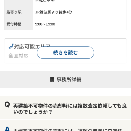
最寄り駅
JR難波駅より徒歩4分
受付時間
9:00～19:00
対応可能エリア
続きを読む
全国対応
対応が親身
オンライン面談可能
レスポンスが早い
事務所詳細
決済までが早い
1億円以上の買取可
業歴10年以上
業者案件歓迎
士業連携有り
再建築不可物件の売却時には複数査定依頼しても良
いのでしょうか？
再建築不可物件の売却には、複数の業者に査定依