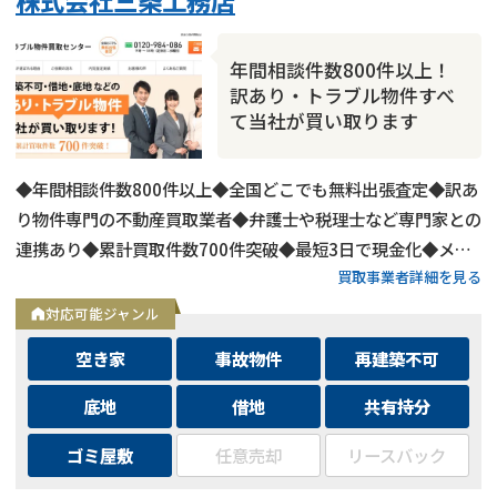
年間相談件数800件以上！
訳あり・トラブル物件すべ
て当社が買い取ります
◆年間相談件数800件以上◆全国どこでも無料出張査定◆訳あ
り物件専門の不動産買取業者◆弁護士や税理士など専門家との
連携あり◆累計買取件数700件突破◆最短3日で現金化◆メー
買取事業者詳細を見る
ルは24時間相談受付中
対応可能ジャンル
空き家
事故物件
再建築不可
底地
借地
共有持分
ゴミ屋敷
任意売却
リースバック