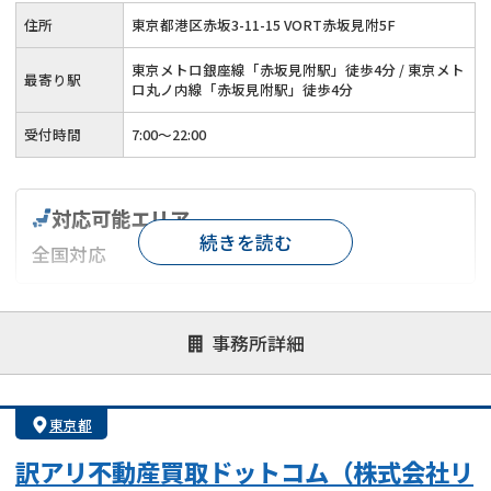
住所
東京都港区赤坂3-11-15 VORT赤坂見附5F
東京メトロ銀座線「赤坂見附駅」徒歩4分 / 東京メト
最寄り駅
ロ丸ノ内線「赤坂見附駅」徒歩4分
受付時間
7:00〜22:00
対応可能エリア
続きを読む
全国対応
対応が親身
オンライン面談可能
レスポンスが早い
事務所詳細
決済までが早い
1億円以上の買取可
業歴10年以上
業者案件歓迎
士業連携有り
東京都
訳アリ不動産買取ドットコム（株式会社リ