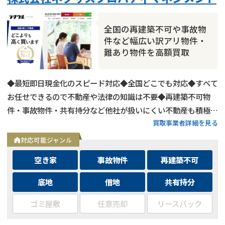
全国の再建築不可や事故物
件など幅広い訳アリ物件・
難あり物件を高額買取
◆最短即日現金化のスピード対応◆全国どこでも対応◆すべて
お任せできるので不動産や法律の知識は不要◆再建築不可物
件・事故物件・共有持分など他社が扱いにくい不動産も積極買
買取事業者詳細を見る
取◆残置物・ゴミ屋敷・シロアリ被害がある物件もそのままで
買取
対応可能ジャンル
空き家
事故物件
再建築不可
底地
借地
共有持分
ゴミ屋敷
任意売却
リースバック