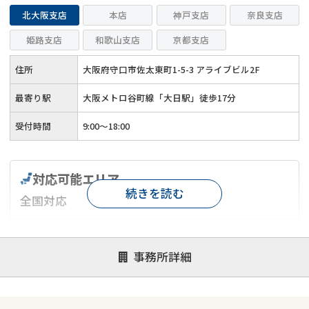
北大阪支店
本店
神戸支店
奈良支店
姫路支店
和歌山支店
京都支店
住所
大阪府守口市佐太東町1-5-3 アライブビル2F
最寄り駅
大阪メトロ谷町線「大日駅」徒歩17分
受付時間
9:00～18:00
対応可能エリア
続きを読む
全国対応
対応が親身
オンライン面談可能
レスポンスが早い
事務所詳細
決済までが早い
1億円以上の買取可
業歴10年以上
業者案件歓迎
士業連携有り