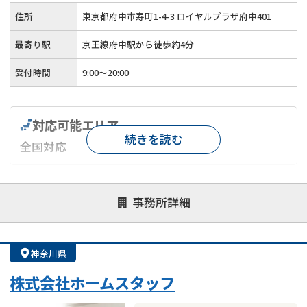
住所
東京都府中市寿町1-4-3 ロイヤルプラザ府中401
最寄り駅
京王線府中駅から徒歩約4分
受付時間
9:00～20:00
対応可能エリア
続きを読む
全国対応
対応が親身
オンライン面談可能
レスポンスが早い
事務所詳細
決済までが早い
1億円以上の買取可
業歴10年以上
業者案件歓迎
士業連携有り
神奈川県
株式会社ホームスタッフ