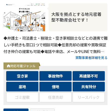
大阪を拠点とする地元密着
型不動産会社です！
◆弁護士・司法書士・税理士・空き家相談士などとの連携で難
しい手続きも窓口1つで相談可能◆任意売却の提案や買取保証
付き仲介の提案も可能◆電話や来店、メールやLINEで無料相
買取事業者詳細を見る
談・査定が可能◆メールやLINEでの問い合わせは24時間受付
中
対応可能ジャンル
空き家
事故物件
再建築不可
底地
借地
共有持分
ゴミ屋敷
任意売却
リースバック