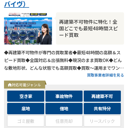
バイヴ）
再建築不可物件に特化！全
国どこでも最短48時間スピ
ード買取
◆再建築不可物件が専門の買取業者◆最短48時間の高額＆ス
ピード買取◆全国対応＆出張無料◆現況のまま買取OK◆どん
な敷地形状、どんな状態でも高額買取◆買取〜運用までワンス
買取事業者詳細を見る
トップ対応◆無料査定＆相談はフォームから24時間受付
対応可能ジャンル
空き家
事故物件
再建築不可
底地
借地
共有持分
ゴミ屋敷
任意売却
リースバック