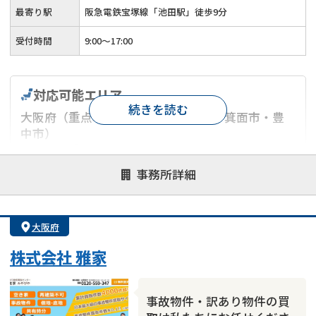
最寄り駅
阪急電鉄宝塚線「池田駅」徒歩9分
受付時間
9:00～17:00
対応可能エリア
続きを読む
大阪府（重点地域：池田市・豊能郡・箕面市・豊
中市）
兵庫県（重点地域：川西市・猪名川町・宝塚市・
伊丹市・尼崎市・三田市・神戸市北区）
事務所詳細
対応が親身
オンライン面談可能
レスポンスが早い
大阪府
決済までが早い
1億円以上の買取可
業歴10年以上
業者案件歓迎
士業連携有り
株式会社 雅家
事故物件・訳あり物件の買