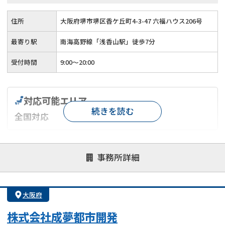
住所
大阪府堺市堺区香ケ丘町4-3-47 六福ハウス206号
最寄り駅
南海高野線「浅香山駅」徒歩7分
受付時間
9:00～20:00
対応可能エリア
続きを読む
全国対応
対応が親身
オンライン面談可能
レスポンスが早い
事務所詳細
決済までが早い
1億円以上の買取可
業歴10年以上
業者案件歓迎
士業連携有り
大阪府
株式会社成夢都市開発