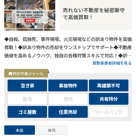
売れない不動産を秘密厳守
で高価買取！
◆自殺、孤独死、事件現場、火災現場などの訳あり物件を高価
買取！◆訳あり物件の売却をワンストップでサポート◆不動産
価値を高めるノウハウ、独自の各種対策スキルで対応！◆訳あ
買取事業者詳細を見る
り物件の買取エリアは全国対応！
対応可能ジャンル
空き家
事故物件
再建築不可
底地
借地
共有持分
ゴミ屋敷
任意売却
リースバック
本店
練馬