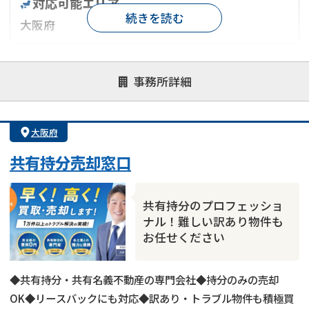
対応可能エリア
続きを読む
大阪府
対応が親身
オンライン面談可能
レスポンスが早い
事務所詳細
決済までが早い
1億円以上の買取可
業歴10年以上
業者案件歓迎
士業連携有り
大阪府
共有持分売却窓口
共有持分のプロフェッショ
ナル！難しい訳あり物件も
お任せください
◆共有持分・共有名義不動産の専門会社◆持分のみの売却
OK◆リースバックにも対応◆訳あり・トラブル物件も積極買