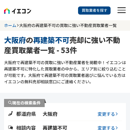
訳あり物件に強い業者を探す
ホーム
大阪府の再建築不可の買取に強い不動産買取業者一覧
大阪府
の
再建築不可
売却に強い不動
大阪府
再建築不可
産買取業者一覧 - 53件
703
掲載業者
件
検索する
大阪府で再建築不可の買取に強い不動産業者を掲載中！イエコンは
更新日 :
2026年07月31日
再建築不可に特化した買取業者の中から、エリア別に絞り込むこと
が可能です。大阪府で再建築不可の買取業者選びに悩んでいる方は
業者を探す
イエコンの無料売却相談窓口にご連絡ください。
相談内容で探す
現在の検索条件
空き家
不動産コラム
事故物件
都道府県
大阪府
変更する
再建築不可
不動産売却
底地
再建築不可物件
相談内容
再建築不可
変更する