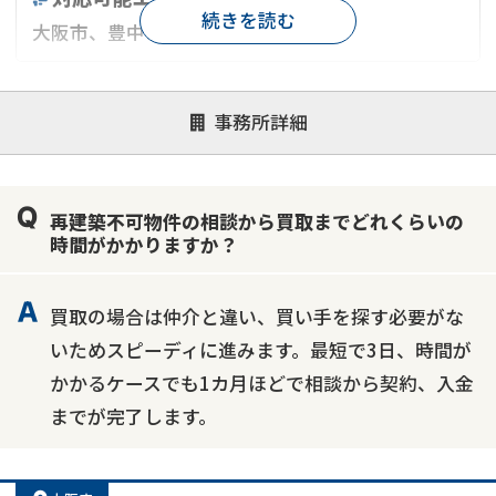
続きを読む
大阪市、豊中市、吹田市、茨木市
対応が親身
オンライン面談可能
レスポンスが早い
事務所詳細
決済までが早い
1億円以上の買取可
業歴10年以上
業者案件歓迎
士業連携有り
再建築不可物件の相談から買取までどれくらいの
時間がかかりますか？
買取の場合は仲介と違い、買い手を探す必要がな
いためスピーディに進みます。最短で3日、時間が
かかるケースでも1カ月ほどで相談から契約、入金
までが完了します。