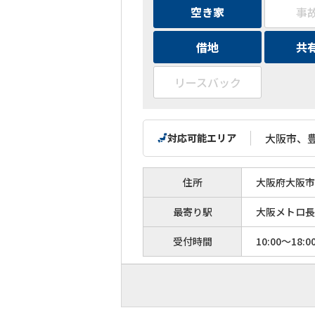
空き家
事
借地
共
リースバック
対応可能エリア
大阪市、
住所
大阪府大阪市西
最寄り駅
大阪メトロ長
受付時間
10:00～18:0