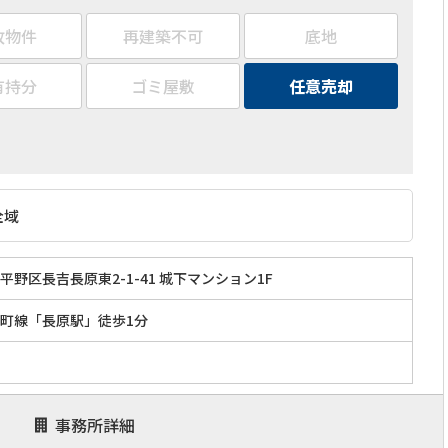
故物件
再建築不可
底地
有持分
ゴミ屋敷
任意売却
全域
野区長吉長原東2-1-41 城下マンション1F
町線「長原駅」徒歩1分
事務所詳細