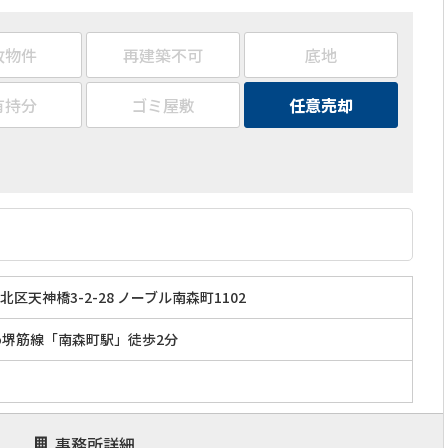
故物件
再建築不可
底地
有持分
ゴミ屋敷
任意売却
区天神橋3-2-28 ノーブル南森町1102
etro堺筋線「南森町駅」徒歩2分
事務所詳細