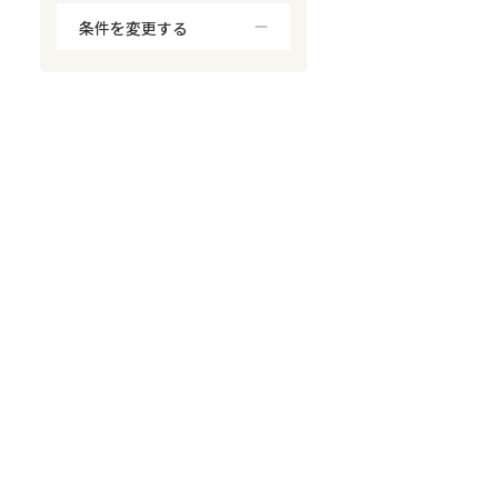
条件を変更する
対応が親身
オンライン面談可能
レスポンスが早い
決済までが早い
1億円以上の買取可
業歴10年以上
業者案件歓迎
士業連携有り