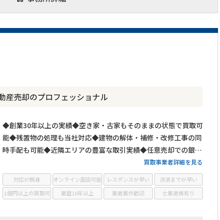
不動産売却のプロフェッショナル
◆創業30年以上の実績◆空き家・古家もそのままの状態で買取可
能◆残置物の処理も当社対応◆建物の解体・補修・改修工事の同
時手配も可能◆近隣エリアの豊富な取引実績◆任意売却での銀行
交渉も対応◆不動産売却がスムーズに行えるノウハウを駆使◆お
買取事業者詳細を見る
客様に納得・満足いただける不動産取引を目指す
対応が親身
オンライン面談可能
レスポンスが早い
決済までが早い
1億円以上の買取可
業歴10年以上
業者案件歓迎
士業連携有り