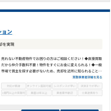
ション
却を実現
売れない不動産物件でお困りの方はご相談ください！◆直接買取
だから仲介手数料不要！物件をすぐにお金に変えられる！◆一般
市場で買主を探す必要がないため、売却を近所に知られることな
し◆広告不要・内覧不要で早期売却が可能！◆再生・活用できる
買取事業者詳細を見る
と判断できる物件は積極的に買い取ります！
対応が親身
オンライン面談可能
レスポンスが早い
決済までが早い
1億円以上の買取可
業歴10年以上
業者案件歓迎
士業連携有り