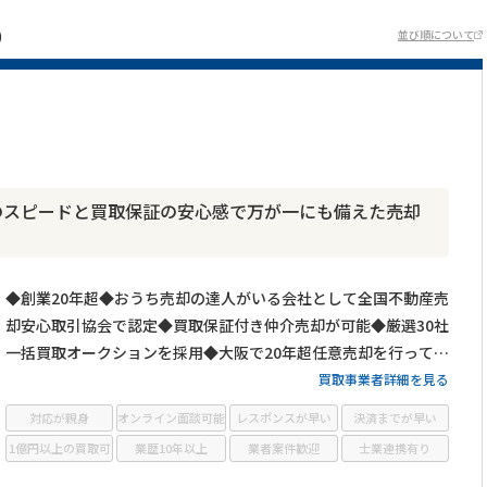
)
並び順について
のスピードと買取保証の安心感で万が一にも備えた売却
◆創業20年超◆おうち売却の達人がいる会社として全国不動産売
却安心取引協会で認定◆買取保証付き仲介売却が可能◆厳選30社
一括買取オークションを採用◆大阪で20年超任意売却を行ってき
た豊富な経験と実績◆リースバックも対応可能◆めーぷる大阪シ
買取事業者詳細を見る
ニアサポートセンター店を運営しているためシニアライフに関す
対応が親身
オンライン面談可能
レスポンスが早い
決済までが早い
る相談も可能◆電話・メール・LINEで無料相談・査定◆LINE・メ
1億円以上の買取可
業歴10年以上
業者案件歓迎
士業連携有り
ールは24時間受付中