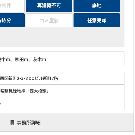
故物件
再建築不可
底地
有持分
ゴミ屋敷
任意売却
豊中市、吹田市、茨木市
区新町2-3-8 DOビル新町7階
堀鶴見緑地線「西大橋駅」
0
事務所詳細