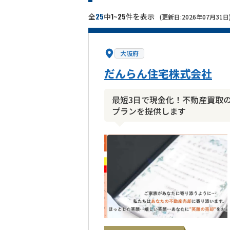
25
1
25
全
中
~
件を表示
(更新日:2026年07月31日
大阪府
だんらん住宅株式会社
最短3日で現金化！不動産買取
プランを提供します