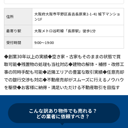
大阪府大阪市平野区長吉長原東2-1-41 城下マンショ
住所
ン1F
最寄り駅
大阪メトロ谷町線「長原駅」徒歩1分
受付時間
9:00～19:00
◆創業30年以上の実績◆空き家・古家もそのままの状態で買
取可能◆残置物の処理も当社対応◆建物の解体・補修・改修工
事の同時手配も可能◆近隣エリアの豊富な取引実績◆任意売却
での銀行交渉も対応◆不動産売却がスムーズに行えるノウハウ
を駆使◆お客様に納得・満足いただける不動産取引を目指す