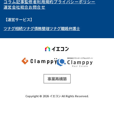
コラム記事
監修者
利用規約
プライバシーポリシー
再建築不可
底地
東海
岩手県
東京都
宮城県
神奈川県
運営会社
総合お問合せ
借地
共有持分
関西
秋田県
埼玉県
愛知県
山形県
千葉県
静岡県
【運営サービス】
ゴミ屋敷
任意売却
ツナグ相続
ツナグ債務整理
ツナグ離婚弁護士
北陸・甲信越
福島県
茨城県
岐阜県
大阪府
群馬県
山梨県
京都府
リースバック
中国・四国
栃木県
兵庫県
長野県
奈良県
石川県
九州・沖縄
滋賀県
福井県
広島県
和歌山県
富山県
岡山県
新潟県
山口県
福岡県
三重県
島根県
佐賀県
事業再構築
鳥取県
長崎県
徳島県
熊本県
Copyright ©
2026
イエコン
All Rights Reserved.
香川県
大分県
愛媛県
宮崎県
高知県
鹿児島県
沖縄県