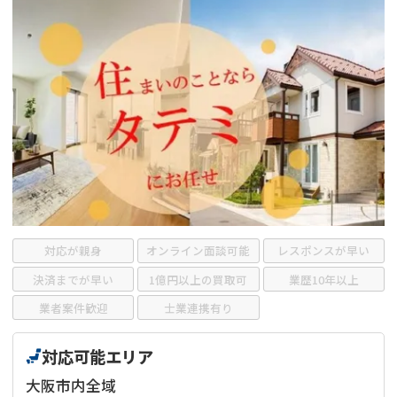
借地
共有持分
共有持分
底地
業者を探す
ゴミ屋敷
訳あり不動産
任意売却
不動産投資
リースバック
土地売却
不動産相続
借地
不動産リースバック
任意売却
空き家
対応が親身
オンライン面談可能
レスポンスが早い
アンケート調査
決済までが早い
1億円以上の買取可
業歴10年以上
業者案件歓迎
士業連携有り
対応可能エリア
大阪市内全域