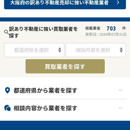
大阪府
の
訳あり不動産売却
に強い
不動産業者
703
訳あり不動産に強い買取業者を
掲載業者
件
更新日 :
2026年07月31日
探す
都道府県を選択
相談内容を選択
買取業者を探す
都道府県から
業者
を探す
北海道・東北
相談内容から
業者
を探す
関東
北海道
青森県
空き家
事故物件