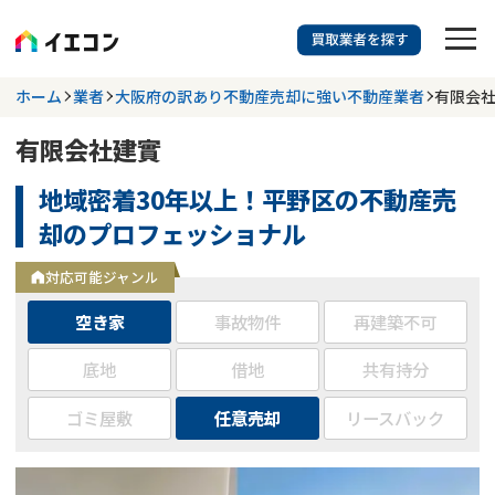
訳あり物件に強い業者を探す
ホーム
業者
大阪府の訳あり不動産売却に強い不動産業者
有限会
有限会社建實
都道府県を選択
相談内容を選択
地域密着30年以上！平野区の不動産売
703
掲載業者
件
検索する
却のプロフェッショナル
更新日 :
2026年07月31日
対応可能ジャンル
業者を探す
空き家
事故物件
再建築不可
相談内容で探す
底地
借地
共有持分
ゴミ屋敷
任意売却
リースバック
空き家
不動産コラム
事故物件
再建築不可
不動産売却
底地
再建築不可物件