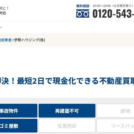
ズに！
対応
動産業者
伊勢ハウジング(株)
即決！最短2日で現金化できる不動産買
事故物件
再建築不可
底地
ゴミ屋敷
任意売却
リースバ