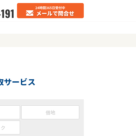
取サービス
借地
ック