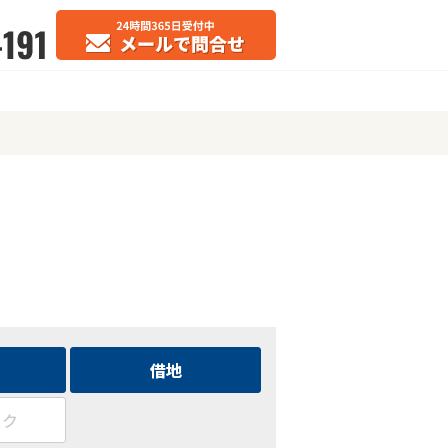
借地
ック