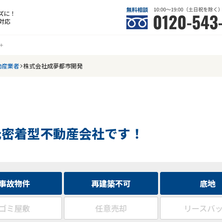
ズに！
対応
動産業者
株式会社成夢都市開発
元密着型不動産会社です！
事故物件
再建築不可
底地
ゴミ屋敷
任意売却
リースバ