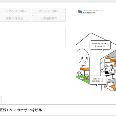
レスポンスが早い
決済までが早い
業者案件歓迎
士業連携有り
緑1-5-7 カナザワ緑ビル