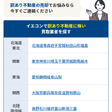
訳あり不動産の売却
でお悩みなら
今すぐご連絡ください
イエコンで
訳あり不動産に強い
買取業者を探す
北海道
北海道
青森
岩手
宮城
秋田
山形
福島
東北
関東
東京
神奈川
埼玉
千葉
茨城
群馬
栃木
東海
愛知
静岡
岐阜
山梨
関西
大阪
京都
兵庫
奈良
滋賀
和歌山
北陸
長野
石川
福井
富山
新潟
三重
甲信越