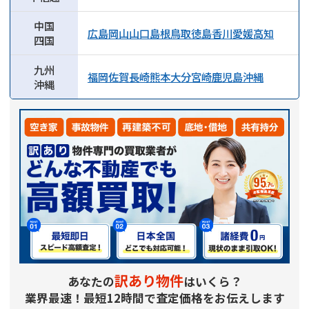
中国
広島
岡山
山口
島根
鳥取
徳島
香川
愛媛
高知
四国
九州
福岡
佐賀
長崎
熊本
大分
宮崎
鹿児島
沖縄
沖縄
訳あり物件
あなたの
はいくら？
業界最速！最短12時間で査定価格をお伝えします