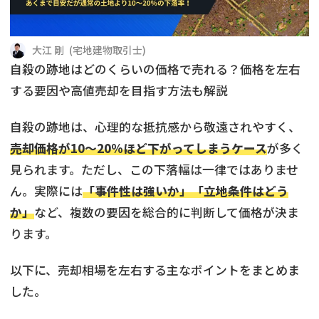
借地
共有持分
共有持分
底地
大江 剛
(
宅地建物取引士
)
業者を探す
ゴミ屋敷
訳あり不動産
任意売却
不動産投資
自殺の跡地はどのくらいの価格で売れる？価格を左右
する要因や高値売却を目指す方法も解説
リースバック
土地売却
不動産相続
自殺の跡地は、心理的な抵抗感から敬遠されやすく、
借地
不動産リースバック
売却価格が10〜20％ほど下がってしまうケース
が多く
見られます。ただし、この下落幅は一律ではありませ
任意売却
空き家
ん。実際には
「事件性は強いか」「立地条件はどう
か」
など、複数の要因を総合的に判断して価格が決ま
アンケート調査
ります。
以下に、売却相場を左右する主なポイントをまとめま
した。