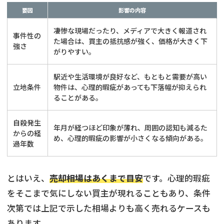
要因
影響の内容
凄惨な現場だったり、メディアで大きく報道され
事件性の
た場合は、買主の抵抗感が強く、価格が大きく下
強さ
がりやすい。
駅近や生活環境が良好など、もともと需要が高い
立地条件
物件は、心理的瑕疵があっても下落幅が抑えられ
ることがある。
自殺発生
年月が経つほど印象が薄れ、周囲の認知も減るた
からの経
め、心理的瑕疵の影響が小さくなる傾向がある。
過年数
とはいえ、
売却相場はあくまで目安
です。心理的瑕疵
をそこまで気にしない買主が現れることもあり、条件
次第では上記で示した相場よりも高く売れるケースも
あります。