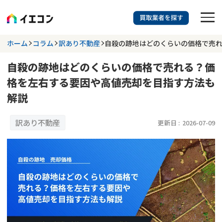
訳あり物件に強い業者を探す
ホーム
コラム
訳あり不動産
自殺の跡地はどのくらいの価格で売
自殺の跡地はどのくらいの価格で売れる？価
都道府県を選択
相談内容を選択
格を左右する要因や高値売却を目指す方法も
703
解説
掲載業者
件
検索する
更新日 :
2026年07月31日
訳あり不動産
更新日 :
2026-07-09
業者を探す
相談内容で探す
空き家
不動産コラム
事故物件
再建築不可
不動産売却
底地
再建築不可物件