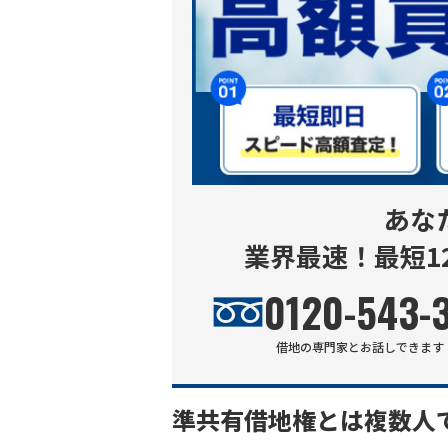
あな
業界最速！最短1
0120-543-
借地
の専門家とお話しできます
準共有借地権とは複数人