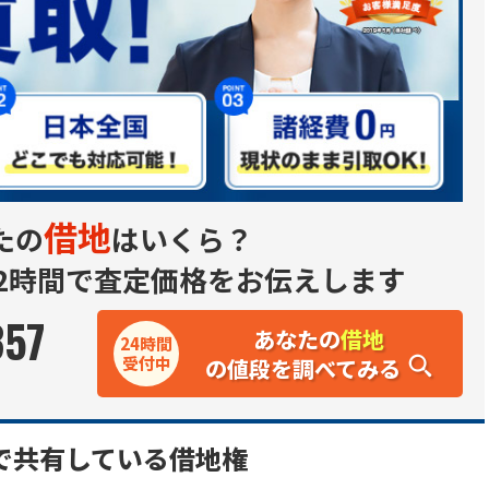
借地
たの
はいくら？
2時間で査定価格をお伝えします
357
あなたの
借地
24時間
受付中
の値段を調べてみる
で共有している借地権