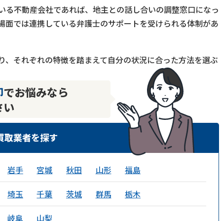
いる不動産会社であれば、地主との話し合いの調整窓口になっ
場面では連携している弁護士のサポートを受けられる体制があ
。
り、それぞれの特徴を踏まえて自分の状況に合った方法を選ぶ
却
でお悩みなら
さい
買取業者を探す
岩手
宮城
秋田
山形
福島
埼玉
千葉
茨城
群馬
栃木
岐阜
山梨