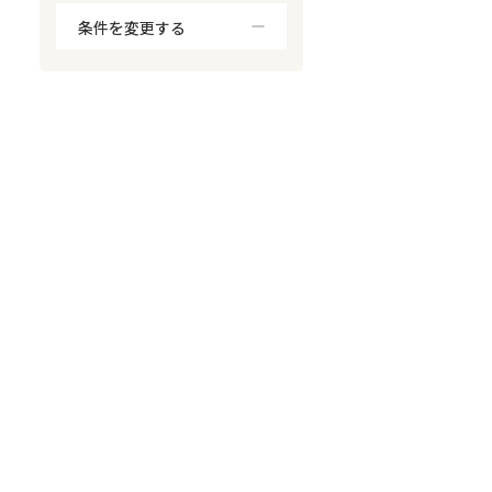
条件を変更する
対応が親身
オンライン面談可能
レスポンスが早い
決済までが早い
1億円以上の買取可
業歴10年以上
業者案件歓迎
士業連携有り