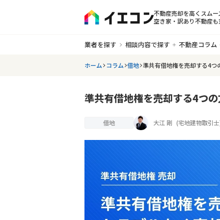
不動産売却を高くスムー
空き家・訳あり不動産も
業者を探す
相談内容で探す
不動産コラム
ホーム
コラム
借地
準共有借地権を売却する4つ
準共有借地権を売却する4つ
借地
大江 剛
(
宅地建物取引士