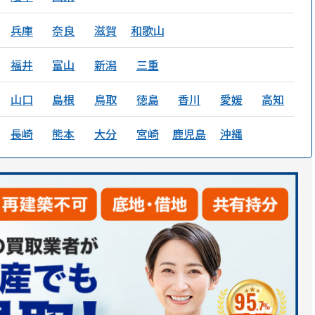
兵庫
奈良
滋賀
和歌山
福井
富山
新潟
三重
山口
島根
鳥取
徳島
香川
愛媛
高知
長崎
熊本
大分
宮崎
鹿児島
沖縄