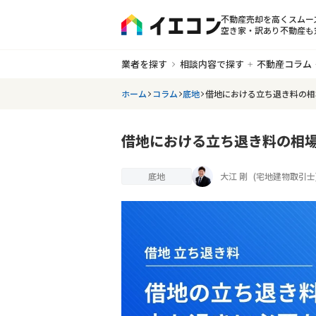
不動産売却を高くスムー
空き家・訳あり不動産も
業者を探す
相談内容で探す
不動産コラム
ホーム
コラム
底地
借地における立ち退き料の相
借地における立ち退き料の相
底地
大江 剛
(
宅地建物取引士