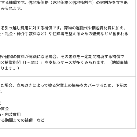
対する補償です。借地権価格（更地価格×借地権割合）の何割かを立ち退
くみられます。
する引っ越し費用に対する補償です。荷物の運搬代や梱包資材費に加え、
金・礼金・仲介手数料など）や住環境を整えるための雑費などが含まれる
地や建物の賃料が高額になる場合、その差額を一定期間補填する補償で
×補償期間（1～3年）」を支払うケースが多くみられます。（地域事情
ります 。）
いた場合、立ち退きによって被る営業上の損失をカバーするため、下記の
す。
失
の賃金
備・内装費用
する期間までの補償 など