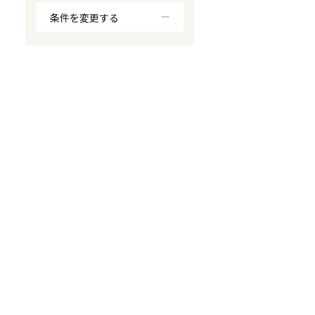
条件を変更する
対応が親身
オンライン面談可能
レスポンスが早い
決済までが早い
1億円以上の買取可
業歴10年以上
業者案件歓迎
士業連携有り