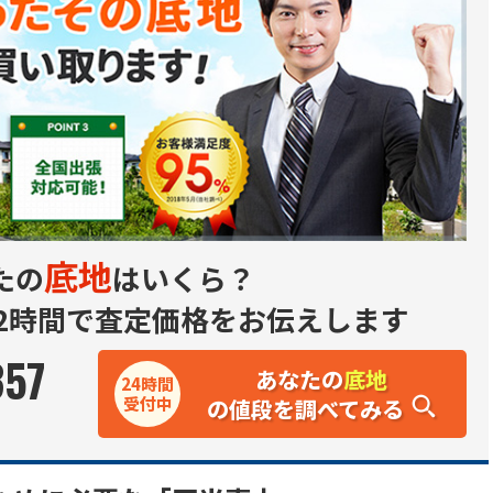
底地
たの
はいくら？
2時間で査定価格をお伝えします
357
あなたの
底地
24時間
受付中
の値段を調べてみる