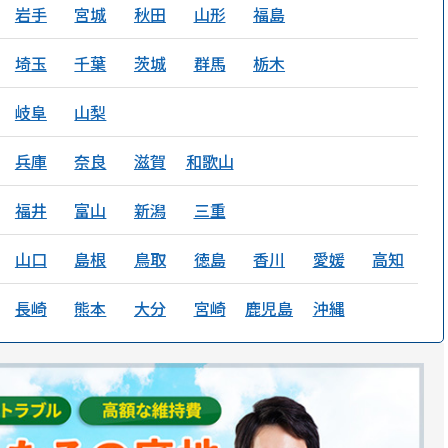
岩手
宮城
秋田
山形
福島
埼玉
千葉
茨城
群馬
栃木
岐阜
山梨
兵庫
奈良
滋賀
和歌山
福井
富山
新潟
三重
山口
島根
鳥取
徳島
香川
愛媛
高知
長崎
熊本
大分
宮崎
鹿児島
沖縄