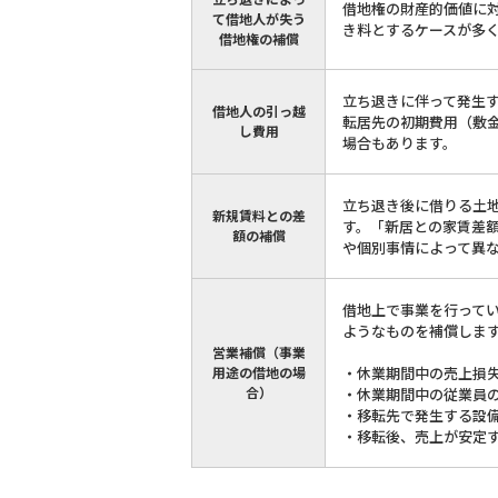
借地権の財産的価値に
て借地人が失う
き料とするケースが多
借地権の補償
立ち退きに伴って発生
借地人の引っ越
転居先の初期費用（敷
し費用
場合もあります。
立ち退き後に借りる土
新規賃料との差
す。「新居との家賃差額
額の補償
や個別事情によって異な
借地上で事業を行って
ようなものを補償しま
営業補償（事業
用途の借地の場
・休業期間中の売上損
合）
・休業期間中の従業員
・移転先で発生する設
・移転後、売上が安定