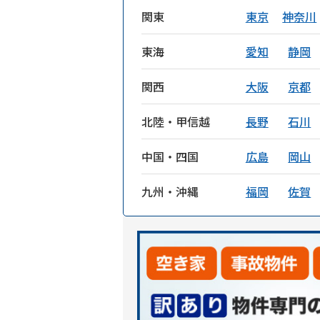
関東
東京
神奈川
東海
愛知
静岡
関西
大阪
京都
北陸・甲信越
長野
石川
中国・四国
広島
岡山
九州・沖縄
福岡
佐賀