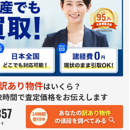
訳あり物件
はいくら？
2時間で査定価格をお伝えします
357
あなたの
訳あり物件
24時間
受付中
の値段を調べてみる
ます