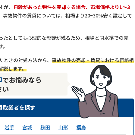
すが、
自殺があった物件を売却する場合、市場価格より1〜3
、事故物件の賃貸については、相場より20~30%安く設定して
ったとしても心理的な影響が残るため、相場と同水準での売
す。
たときの対処方法から、
事故物件の売却・賃貸における価格相
解説します。
却
でお悩みなら
さい
買取業者を探す
岩手
宮城
秋田
山形
福島