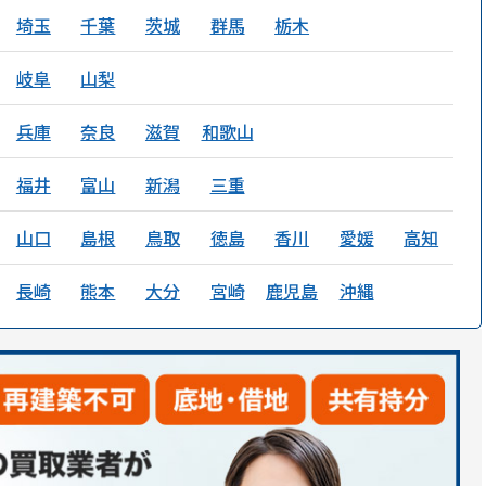
埼玉
千葉
茨城
群馬
栃木
岐阜
山梨
兵庫
奈良
滋賀
和歌山
福井
富山
新潟
三重
山口
島根
鳥取
徳島
香川
愛媛
高知
長崎
熊本
大分
宮崎
鹿児島
沖縄