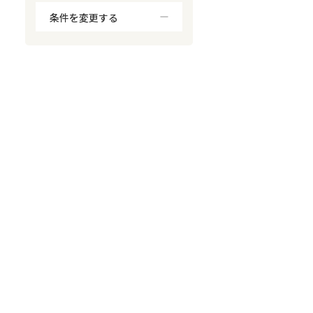
条件を変更する
対応が親身
オンライン面談可能
レスポンスが早い
決済までが早い
1億円以上の買取可
業歴10年以上
業者案件歓迎
士業連携有り